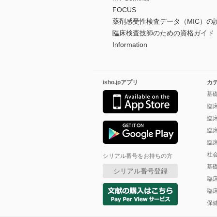
FOCUS
薬剤感受性検査データ（MIC）の
臨床検査技師のための資格ガイド
Information
isho.jpアプリ
カ
基
臨
臨
臨
臨
社
シリアル番号をお持ちの方
基
シリアル番号登録
臨
臨
保