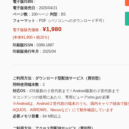
電子版ISBN
電子版発売日
2025/04/21
ページ数
100ページ
判型
B5
フォーマット
PDF（パソコンへのダウンロード不可）
¥1,980
電子版販売価格：
(本体¥1,800＋税10％)
印刷版ISSN
0389-1887
印刷版発行年月
2025/04
ご利用方法
ダウンロード型配信サービス（買切型）
同時使用端末数
2
対応OS
iOS最新の２世代前まで / Android最新の２世代前まで
※コンテンツの使用にあたり、専用ビューアisho.jpが必要
※Androidは、Android２世代前の端末のうち、国内キャリア経由で販
AQUOS、ARROWS、Nexusなど）にて動作確認しています
必要メモリ容量
64 MB以上
ご利用方法
アクセス型配信サービス（買切型）