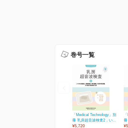
巻号一覧
「Medical Technology」別
「M
冊 乳房超音波検査2．い...
冊
¥5,720
¥5