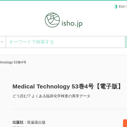
初め
ー
echnology 53巻4号
Medical Technology 53巻4号【電子版】
どう読む!? よくある臨床化学検査の異常データ
出版社
医歯薬出版