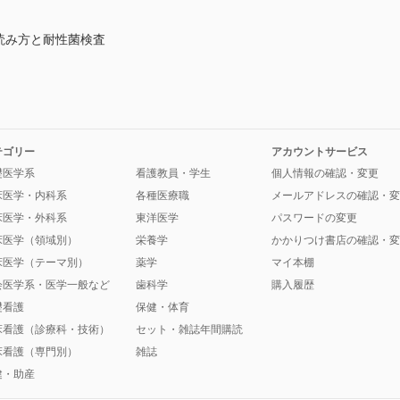
読み方と耐性菌検査
テゴリー
アカウントサービス
礎医学系
看護教員・学生
個人情報の確認・変更
床医学・内科系
各種医療職
メールアドレスの確認・変
床医学・外科系
東洋医学
パスワードの変更
床医学（領域別）
栄養学
かかりつけ書店の確認・変
床医学（テーマ別）
薬学
マイ本棚
会医学系・医学一般など
歯科学
購入履歴
礎看護
保健・体育
床看護（診療科・技術）
セット・雑誌年間購読
床看護（専門別）
雑誌
健・助産