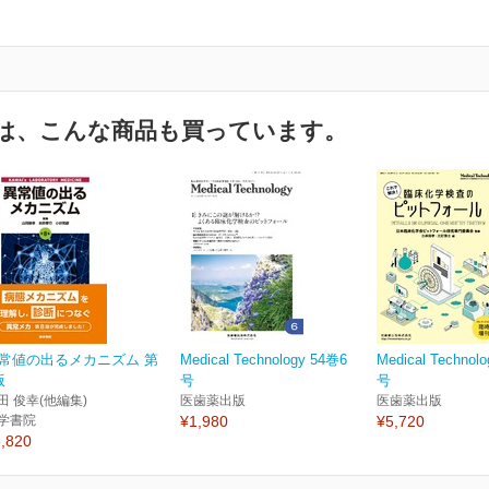
は、こんな商品も買っています。
常値の出るメカニズム 第
Medical Technology 54巻6
Medical Technol
版
号
号
田 俊幸(他編集)
医歯薬出版
医歯薬出版
学書院
¥1,980
¥5,720
,820