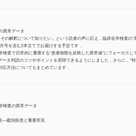
査の異常データ
，その解釈について知りたい」という読者の声に応え，臨床化学検査の“異
今月号を含む2本立てでお届けする予定です．
化学検査で日常的に遭遇する“患者病態を反映した異常値”にフォーカス
データ判読のコツやポイントを習得できるようにしました．さらに，“特
対応方法についてもまとめています．
化学検査の異常データ
見―鑑別疾患と重要所見