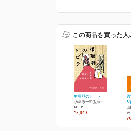
この商品を買った人
循環器のトビラ
異
杉崎 陽一郎(監修)
8
MEDSI
山
¥5,940
医
¥6