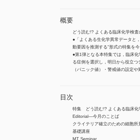
概要
どう読む!? よくある臨床化学検
●「よくある生化学異常データと
動要因を推測する”形式の特集を
●第1弾となる本特集では，臨床
る症例を選択し，明日から役立つ
（パニック値）・警戒値の設定や
目次
特集 どう読む!? よくある臨床
Editorial―今月のことば
クライテリア確立のための細胞所
基礎講座
MT Seminar