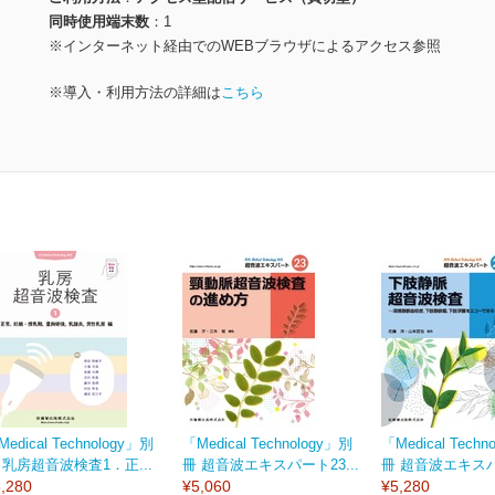
同時使用端末数
1
※インターネット経由でのWEBブラウザによるアクセス参照
※導入・利用方法の詳細は
こちら
edical Technology」別
「Medical Technology」別
「Medical Techn
 乳房超音波検査1．正...
冊 超音波エキスパート23...
冊 超音波エキスパー
,280
¥5,060
¥5,280