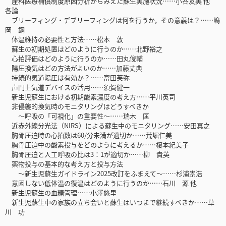
産科医療補償制度原因分析からみえた蘇生実施状況……小谷友美 他
各論
ブリーフィング・デブリーフィングは何を行うか，その意義は？……嶋
岡 鋼
体温維持の必要性と方法……松本 敦
蘇生の初期処置はどのように行うのか……北野裕之
心拍評価はどのように行うのか……田丸俊輔
陽圧換気はどの方法がよいのか……加藤丈典
持続的気道陽圧は有効か？……富田芙弥
声門上気道デバイスの活用……須賀健一
新生児蘇生における初期酸素濃度の考え方……平川英司
非侵襲的換気時のモニタリングはどうすべきか
～呼吸の「可視化」の重要性～……瑞木 匡
近赤外線分光法（NIRS）による蘇生中のモニタリング……安田真之
胸骨圧迫時の心拍数は60/分未満が適切か……荒堀仁美
胸骨圧迫中の酸素投与をどのように考えるか……榎本紀美子
胸骨圧迫と人工呼吸の比は3：1が適切か……柳 貴英
薬物投与の基本的な考え方と投与方法
～新生児蘇生ガイドライン2025改訂をふまえて～……杉浦崇浩
意図しない低体温の復温はどのように行うのか……石川 源 他
新生児蘇生の血糖管理……小澤悠里
新生児蘇生中の家族の立ち会いと蘇生はいつまで継続すべきか……草
川 功