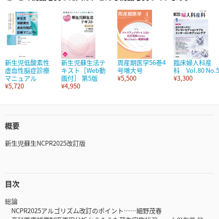
新生児低酸素性
新生児蘇生法テ
周産期医学56巻4
臨床婦人科産
虚血性脳症診療
キスト［Web動
号増大号
科 Vol.80 No.
マニュアル
画付］ 第5版
¥5,500
¥3,300
¥5,720
¥4,950
概要
新生児蘇生NCPR2025改訂版
目次
総論
NCPR2025アルゴリズム改訂のポイント……細野茂春