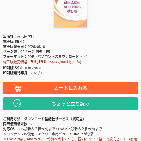
出版社
東京医学社
電子版ISBN
電子版発売日
2026/06/10
ページ数
92ページ
判型
B5
フォーマット
PDF（パソコンへのダウンロード不可）
¥3,190
電子版販売価格：
(本体¥2,900＋税10％)
印刷版ISSN
0386-9881
印刷版発行年月
2026/05
カートに入れる
ちょっと立ち読み
ご利用方法
ダウンロード型配信サービス（買切型）
同時使用端末数
2
対応OS
iOS最新の２世代前まで / Android最新の２世代前まで
※コンテンツの使用にあたり、専用ビューアisho.jpが必要
※Androidは、Android２世代前の端末のうち、国内キャリア経由で販売されている端