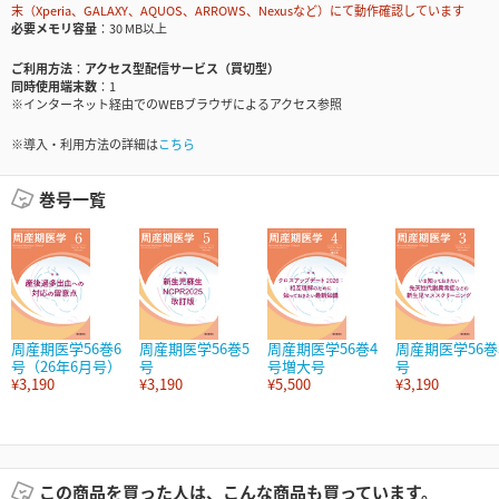
末（Xperia、GALAXY、AQUOS、ARROWS、Nexusなど）にて動作確認しています
必要メモリ容量
30 MB以上
ご利用方法
アクセス型配信サービス（買切型）
同時使用端末数
1
※インターネット経由でのWEBブラウザによるアクセス参照
※導入・利用方法の詳細は
こちら
巻号一覧
周産期医学56巻6
周産期医学56巻5
周産期医学56巻4
周産期医学56巻
号（26年6月号）
号
号増大号
号
¥3,190
¥3,190
¥5,500
¥3,190
この商品を買った人は、こんな商品も買っています。