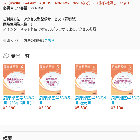
末（Xperia、GALAXY、AQUOS、ARROWS、Nexusなど）にて動作確認しています
必要メモリ容量
22 MB以上
ご利用方法
アクセス型配信サービス（買切型）
同時使用端末数
1
※インターネット経由でのWEBブラウザによるアクセス参照
※導入・利用方法の詳細は
こちら
巻号一覧
周産期医学56巻6
周産期医学56巻5
周産期医学56巻4
周産期医学56巻
号（26年6月号）
号
号増大号
号
¥3,190
¥3,190
¥5,500
¥3,190
概要