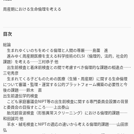
周産期における生命倫理を考える
目次
総論
生まれゆくいのちをめぐる倫理と人間の尊厳……島薗 進
進みゆく周産期医療を支える科学技術のELSI（倫理的，法的，社会的
課題）を考える……三村恭子 他
出生前検査と着床前検査との間で考慮すべき倫理的な課題の相違点……
三宅秀彦
生まれてくる子どものための医療（生殖・周産期）に関する生命倫理
について審議・監理・運営する公的プラットフォーム構築の必要性と今
後の課題……鈴木 直
出生前遺伝学的検査
こども家庭審議会NIPT等の出生前検査に関する専門委員会設置の背景
と委員会の目指すところ……上出泰山
胎児超音波検査（形態異常スクリーニング）における倫理的課題……
和田誠司 他
羊水・絨毛検査とNIPTの適応の違いから考える倫理的課題……山田崇
弘