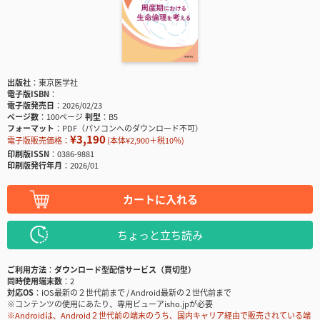
出版社
東京医学社
電子版ISBN
電子版発売日
2026/02/23
ページ数
100ページ
判型
B5
フォーマット
PDF（パソコンへのダウンロード不可）
¥3,190
電子版販売価格：
(本体¥2,900＋税10％)
印刷版ISSN
0386-9881
印刷版発行年月
2026/01
カートに入れる
ちょっと立ち読み
ご利用方法
ダウンロード型配信サービス（買切型）
同時使用端末数
2
対応OS
iOS最新の２世代前まで / Android最新の２世代前まで
※コンテンツの使用にあたり、専用ビューアisho.jpが必要
※Androidは、Android２世代前の端末のうち、国内キャリア経由で販売されている端