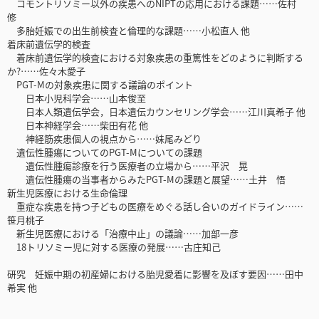
コモントリソミー以外の疾患へのNIPTの応用における課題……佐村
修
多胎妊娠での出生前検査と倫理的な課題……小松直人 他
着床前遺伝学的検査
着床前遺伝学的検査における対象疾患の重篤性をどのように判断する
か?……佐々木愛子
PGT-Mの対象疾患に関する議論のポイント
日本小児科学会……山本俊至
日本人類遺伝学会，日本遺伝カウンセリング学会……江川真希子 他
日本神経学会……柴田有花 他
神経筋疾患個人の視点から……妹尾みどり
遺伝性腫瘍についてのPGT-Mについての課題
遺伝性腫瘍診療を行う医療者の立場から……平沢 晃
遺伝性腫瘍の当事者からみたPGT-Mの課題と展望……土井 悟
新生児医療における生命倫理
重症な疾患を持つ子どもの医療をめぐる話し合いのガイドライン……
笹月桃子
新生児医療における「治療中止」の議論……加部一彦
18トリソミー児に対する医療の発展……古庄知己
研究 妊娠中期の初産婦における胎児愛着に影響を及ぼす要因……田中
希実 他