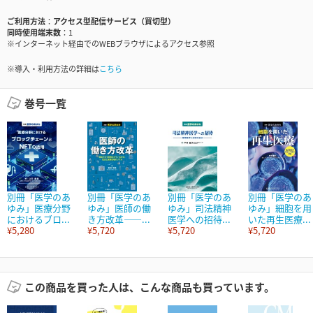
ご利用方法
アクセス型配信サービス（買切型）
同時使用端末数
1
※インターネット経由でのWEBブラウザによるアクセス参照
※導入・利用方法の詳細は
こちら
巻号一覧
別冊「医学のあ
別冊「医学のあ
別冊「医学のあ
別冊「医学のあ
ゆみ」医療分野
ゆみ」医師の働
ゆみ」司法精神
ゆみ」細胞を用
におけるブロ...
き方改革――...
医学への招待...
いた再生医療...
¥5,280
¥5,720
¥5,720
¥5,720
この商品を買った人は、こんな商品も買っています。