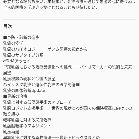
必要となる場合も多い．本特集が，乳癌診療を通じて患者の心に寄り添う
全人的医療を学ぶきっかけとなることも期待したい．
目次
■予防・診断の進歩
乳癌の疫学
乳癌のバイオロジー――ゲノム医療の視点から
乳癌のサブタイプ分類
cfDNAアッセイ
早期乳癌における治療最適化への挑戦――バイオマーカーの役割と未来
展望
乳癌検診の現状と今後の展望
ハイリスク乳癌と遺伝性乳癌の医学的管理
乳癌の画像診断Update
■最新の治療
乳癌に対する低侵襲手術のアプローチ
乳腺ロボット支援手術――世界の現状とわが国での保険収載に向けての
取り組み
転移乳癌に対する局所治療
乳癌脳転移のマネジメント
乳房再建
早期乳癌に対する薬物療法――最新トピックスまとめ