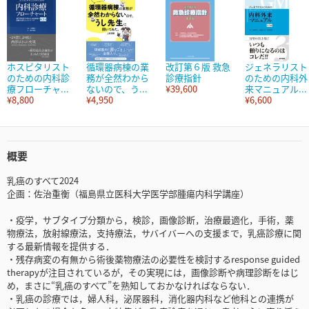
ホスピタリスト
循環器病棟の業
改訂第６版 救急
ジェネラリスト
のための内科診
務が全然わから
診療指針
のための内科外
療フローチャ...
ないので、う...
¥39,600
来マニュアル...
¥8,800
¥4,950
¥6,600
概要
乳癌のすべて2024
企画：佐治重衡（福島県立医科大学医学部腫瘍内科学講座）
・疫学，サブタイプ分類から，検診，画像診断，治療最適化，手術，薬
物療法，放射線療法，支持療法，サバイバーへの支援まで，乳癌診療に関
する最新情報を提供する．
・残存病変の有無から術後薬物療法の必要性を検討するresponse guided
therapyが注目されているが，その実現には，画像診断や病理診断をはじ
め，まさに“乳癌のすべて”を熟知しておかなければならない．
・乳癌の診療では，婦人科，泌尿器科，消化器内科など他科との連携が