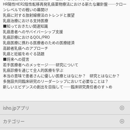
HR陽性HER2陰性転移再発乳癌薬物療法における新たな羅針盤――クロー
ンレベルでの戦いの幕開け
乳癌に対する放射線療法のトレンドと展望
乳癌治療における支持医療
■知っておきたい関連知識
乳癌患者へのサバイバーシップ支援
乳癌診療におけるQOL/PRO
乳癌医療に携わる医療者のための医療経済
高齢者乳癌へのアプローチ
乳癌と妊娠をめぐる話題
■将来への提言
若手医療者へのメッセージ――研究について
乳癌診療を通じて全人的医療を学ぶ
本当の意味で患者さんに優しい医療とはなにか？ 研究とはなにか？
多施設共同臨床研究のリーダーシップにおいて必要なことは？
新しいエビデンスの創出を目指して――臨床研究責任者のすゝめ
isho.jpアプリ
カテゴリー