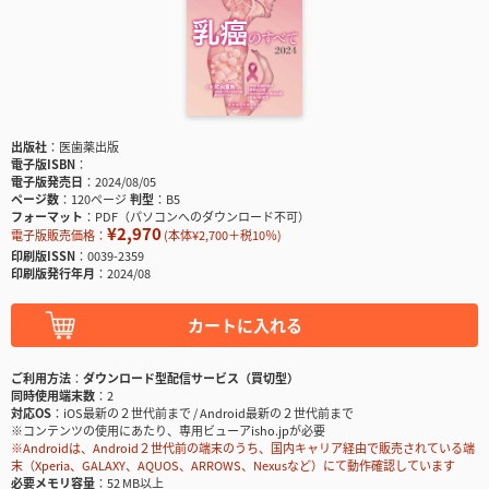
出版社
医歯薬出版
電子版ISBN
電子版発売日
2024/08/05
ページ数
120ページ
判型
B5
フォーマット
PDF（パソコンへのダウンロード不可）
¥2,970
電子版販売価格：
(本体¥2,700＋税10％)
印刷版ISSN
0039-2359
印刷版発行年月
2024/08
カートに入れる
ご利用方法
ダウンロード型配信サービス（買切型）
同時使用端末数
2
対応OS
iOS最新の２世代前まで / Android最新の２世代前まで
※コンテンツの使用にあたり、専用ビューアisho.jpが必要
※Androidは、Android２世代前の端末のうち、国内キャリア経由で販売されている端
末（Xperia、GALAXY、AQUOS、ARROWS、Nexusなど）にて動作確認しています
必要メモリ容量
52 MB以上