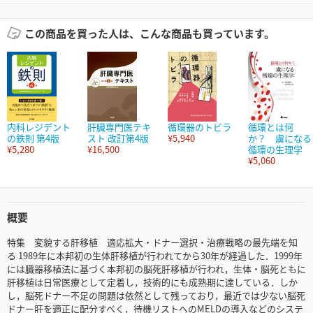
この商品を買った人は、こんな商品も買っています。
内科レジデント
肝臓専門医テキ
循環器のトビラ
循環とは何
の鉄則 第4版
スト 改訂第4版
¥5,940
か？ 虜になる
¥5,280
¥16,500
循環の生理学
¥5,060
概要
特集 変貌する肝移植 適応拡大・ドナー選択・治療戦略の最先端を知
る 1989年に本邦初の生体肝移植が行われてから30年が経過した．1999年
には臓器移植法に基づく本邦初の脳死肝移植が行われ，生体・脳死ともに
肝移植は日常医療として定着し，技術的にも成熟期に達している．しか
し，脳死ドナー不足の問題は依然として残っており，最近では少ない脳死
ドナー肝を適正に配分すべく，待機リストへのMELDの導入などのシステ