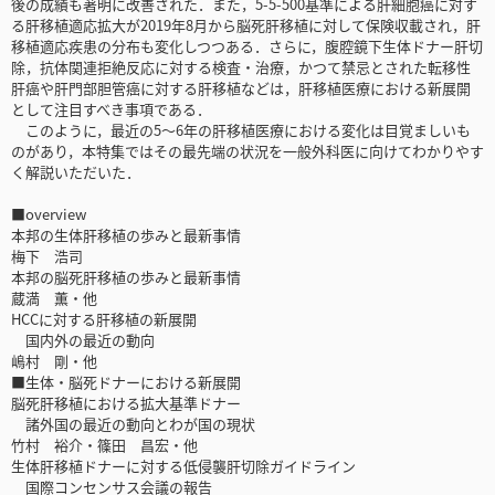
後の成績も著明に改善された．また，5-5-500基準による肝細胞癌に対す
る肝移植適応拡大が2019年8月から脳死肝移植に対して保険収載され，肝
移植適応疾患の分布も変化しつつある．さらに，腹腔鏡下生体ドナー肝切
除，抗体関連拒絶反応に対する検査・治療，かつて禁忌とされた転移性
肝癌や肝門部胆管癌に対する肝移植などは，肝移植医療における新展開
として注目すべき事項である．
このように，最近の5～6年の肝移植医療における変化は目覚ましいも
のがあり，本特集ではその最先端の状況を一般外科医に向けてわかりやす
く解説いただいた．
■overview
本邦の生体肝移植の歩みと最新事情
梅下 浩司
本邦の脳死肝移植の歩みと最新事情
蔵満 薫・他
HCCに対する肝移植の新展開
国内外の最近の動向
嶋村 剛・他
■生体・脳死ドナーにおける新展開
脳死肝移植における拡大基準ドナー
諸外国の最近の動向とわが国の現状
竹村 裕介・篠田 昌宏・他
生体肝移植ドナーに対する低侵襲肝切除ガイドライン
国際コンセンサス会議の報告