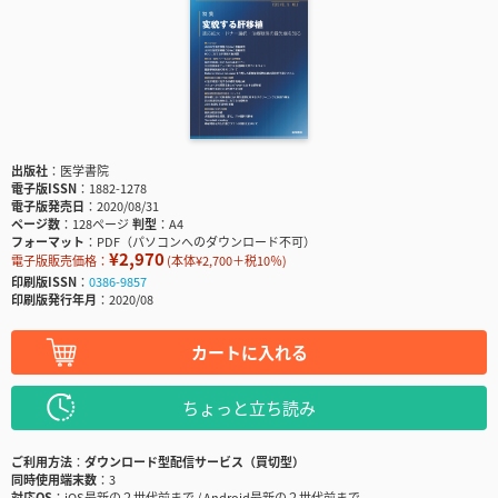
出版社
医学書院
電子版ISSN
1882-1278
電子版発売日
2020/08/31
ページ数
128ページ
判型
A4
フォーマット
PDF（パソコンへのダウンロード不可）
¥2,970
電子版販売価格：
(本体¥2,700＋税10％)
印刷版ISSN
0386-9857
印刷版発行年月
2020/08
カートに入れる
ちょっと立ち読み
ご利用方法
ダウンロード型配信サービス（買切型）
同時使用端末数
3
対応OS
iOS最新の２世代前まで / Android最新の２世代前まで