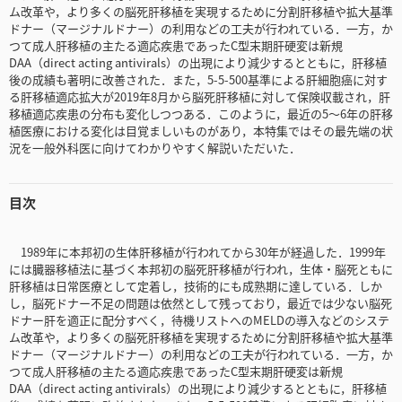
ム改革や，より多くの脳死肝移植を実現するために分割肝移植や拡大基準
ドナー（マージナルドナー）の利用などの工夫が行われている．一方，か
つて成人肝移植の主たる適応疾患であったC型末期肝硬変は新規
DAA（direct acting antivirals）の出現により減少するとともに，肝移植
後の成績も著明に改善された．また，5-5-500基準による肝細胞癌に対す
る肝移植適応拡大が2019年8月から脳死肝移植に対して保険収載され，肝
移植適応疾患の分布も変化しつつある．このように，最近の5～6年の肝移
植医療における変化は目覚ましいものがあり，本特集ではその最先端の状
況を一般外科医に向けてわかりやすく解説いただいた．
目次
1989年に本邦初の生体肝移植が行われてから30年が経過した．1999年
には臓器移植法に基づく本邦初の脳死肝移植が行われ，生体・脳死ともに
肝移植は日常医療として定着し，技術的にも成熟期に達している．しか
し，脳死ドナー不足の問題は依然として残っており，最近では少ない脳死
ドナー肝を適正に配分すべく，待機リストへのMELDの導入などのシステ
ム改革や，より多くの脳死肝移植を実現するために分割肝移植や拡大基準
ドナー（マージナルドナー）の利用などの工夫が行われている．一方，か
つて成人肝移植の主たる適応疾患であったC型末期肝硬変は新規
DAA（direct acting antivirals）の出現により減少するとともに，肝移植