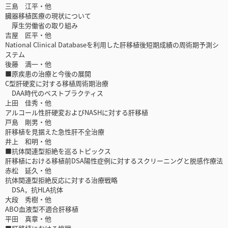
三島 江平・他
臓器移植医療の現状について
厚生労働省の取り組み
吉屋 匠平・他
National Clinical Databaseを利用した肝移植後短期成績の周術期予測シ
ステム
後藤 満一・他
■原疾患の治療と今後の展開
C型肝硬変に対する移植周術期治療
DAA時代のベストプラクティス
上田 佳秀・他
アルコール性肝硬変およびNASHに対する肝移植
戸島 剛男・他
肝移植を見据えた急性肝不全治療
井上 和明・他
■抗体関連型拒絶を巡るトピックス
肝移植における移植前DSA陽性症例に対するスクリーニングと脱感作療法
赤松 延久・他
抗体関連型拒絶反応に対する治療戦略
DSA，抗HLA抗体
大段 秀樹・他
ABO血液型不適合肝移植
平田 真章・他