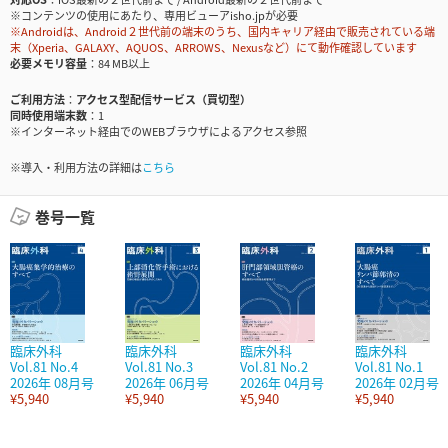
※コンテンツの使用にあたり、専用ビューアisho.jpが必要
※Androidは、Android２世代前の端末のうち、国内キャリア経由で販売されている端
末（Xperia、GALAXY、AQUOS、ARROWS、Nexusなど）にて動作確認しています
必要メモリ容量
84 MB以上
ご利用方法
アクセス型配信サービス（買切型）
同時使用端末数
1
※インターネット経由でのWEBブラウザによるアクセス参照
※導入・利用方法の詳細は
こちら
巻号一覧
臨床外科
臨床外科
臨床外科
臨床外科
Vol.81 No.4
Vol.81 No.3
Vol.81 No.2
Vol.81 No.1
2026年 08月号
2026年 06月号
2026年 04月号
2026年 02月号
¥5,940
¥5,940
¥5,940
¥5,940