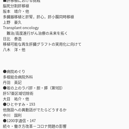
■肝移植における挑戦
脳死分割肝移植
阪本 靖介・他
多臓器移植と肝腎，肝心，肝小腸同時移植
上野 豪久
Transplant oncology
難治/高度進行がん治療の未来を拓く
日比 泰造
移植可能な再生肝臓グラフトの実用化に向けて
八木 洋・他
●病院めぐり
多根総合病院外科
丹羽 英記
●坂の上のラパ肝・胆・膵（第9回）
肝S7亜区域切除術
大目 祐介・他
●ひとやすみ・193
他施設への異動話がでたらどうするか
中川 国利
●1200字通信・147
続々・働き方改革－コロナ問題の影響