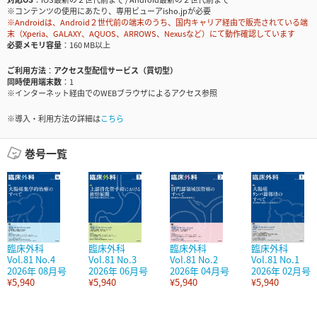
※コンテンツの使用にあたり、専用ビューアisho.jpが必要
※Androidは、Android２世代前の端末のうち、国内キャリア経由で販売されている端
末（Xperia、GALAXY、AQUOS、ARROWS、Nexusなど）にて動作確認しています
必要メモリ容量
160 MB以上
ご利用方法
アクセス型配信サービス（買切型）
同時使用端末数
1
※インターネット経由でのWEBブラウザによるアクセス参照
※導入・利用方法の詳細は
こちら
巻号一覧
臨床外科
臨床外科
臨床外科
臨床外科
Vol.81 No.4
Vol.81 No.3
Vol.81 No.2
Vol.81 No.1
2026年 08月号
2026年 06月号
2026年 04月号
2026年 02月号
¥5,940
¥5,940
¥5,940
¥5,940