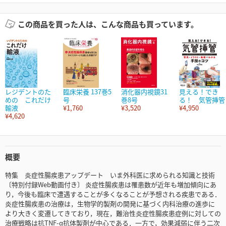
この商品を買った人は、こんな商品も買っています。
レジデントのた
臨床栄養 137巻5
消化器内視鏡31
見える！でき
めの これだけ
号
巻8号
る！ 気管挿管
輸液
¥1,760
¥3,520
¥4,950
¥4,620
概要
特集 炎症性腸疾患アップデート いま外科医に求められる知識と技術
〔特別付録Web動画付き〕 炎症性腸疾患は罹患数が近年も増加傾向にあ
り，今後も臨床で遭遇することが多くなることが予想される疾患である．
炎症性腸疾患の治療は，生物学的製剤の開発に基づく内科治療の進歩に
より大きく変遷してきており，現在，難治性炎症性腸疾患症例に対しての
治療戦略は抗TNF-α抗体製剤が中心である．一方で，効果減弱に伴う二次