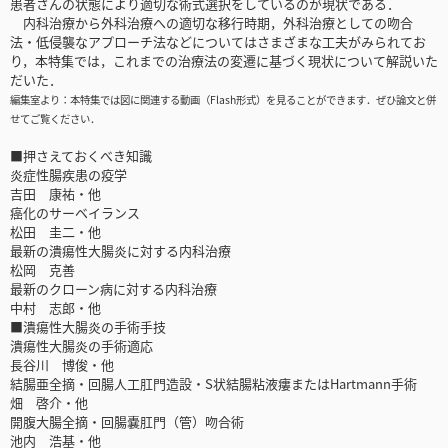
患者さんの状態により適切な術式選択をしているのが現状である．
内科治療から外科治療への適切な移行時期，外科治療としての吻合
法・低侵襲なアプローチ法などについてはさまざまな工夫がみられてお
り，本特集では，これまでの治療法の変遷に基づく現状について解説いた
だいた．
編集室より：本特集では図に関連する動画（Flash形式）を見ることができます．ぜひ論文と併
せてご覧ください．
■押さえておくべき知識
炎症性腸疾患の疫学
吉田 康祐・他
癌化のサーベイランス
松田 圭二・他
最新の潰瘍性大腸炎に対する内科治療
松岡 克善
最新のクローン病に対する内科治療
中村 志郎・他
■潰瘍性大腸炎の手術手技
潰瘍性大腸炎の手術適応
長谷川 博俊・他
結腸亜全摘・回腸人工肛門造設・S状結腸粘液瘻またはHartmann手術
畑 啓介・他
開腹大腸全摘・回腸嚢肛門（管）吻合術
池内 浩基・他