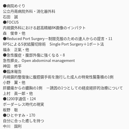
●病院めぐり
公立丹南病院外科・消化器外科
石田 誠
●FOCUS
内視鏡外科における超高精細8K画像のインパクト
森 俊幸・他
●Reduced Port Surgery－制限克服のための達人からの提言・11
RPSによるS状結腸切除術 Single Port Surgery＋1ポート法
福永 正氣・他
●急性腹症・腹部外傷に強くなる・8
急性膵炎，Open abdominal management
神田 修平
●臨床報告
内視鏡的整復後に腹腔鏡手術を施行した成人の特発性腸重積の1例
小野 翼・他
肝膿瘍からの膿胸の1例 －誘因の1つとしての経皮経肝的治療について
上村 眞一郎・他
●1200字通信・124
ボーダーレス時代の現実
板野 聡
●ひとやすみ・170
自分に合った癒しを持つ
中川 国利