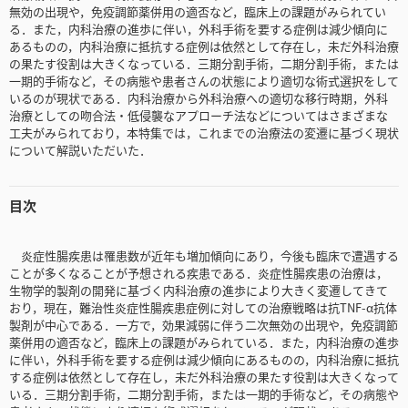
無効の出現や，免疫調節薬併用の適否など，臨床上の課題がみられてい
る．また，内科治療の進歩に伴い，外科手術を要する症例は減少傾向に
あるものの，内科治療に抵抗する症例は依然として存在し，未だ外科治療
の果たす役割は大きくなっている．三期分割手術，二期分割手術，または
一期的手術など，その病態や患者さんの状態により適切な術式選択をして
いるのが現状である．内科治療から外科治療への適切な移行時期，外科
治療としての吻合法・低侵襲なアプローチ法などについてはさまざまな
工夫がみられており，本特集では，これまでの治療法の変遷に基づく現状
について解説いただいた．
目次
炎症性腸疾患は罹患数が近年も増加傾向にあり，今後も臨床で遭遇する
ことが多くなることが予想される疾患である．炎症性腸疾患の治療は，
生物学的製剤の開発に基づく内科治療の進歩により大きく変遷してきて
おり，現在，難治性炎症性腸疾患症例に対しての治療戦略は抗TNF-α抗体
製剤が中心である．一方で，効果減弱に伴う二次無効の出現や，免疫調節
薬併用の適否など，臨床上の課題がみられている．また，内科治療の進歩
に伴い，外科手術を要する症例は減少傾向にあるものの，内科治療に抵抗
する症例は依然として存在し，未だ外科治療の果たす役割は大きくなって
いる．三期分割手術，二期分割手術，または一期的手術など，その病態や