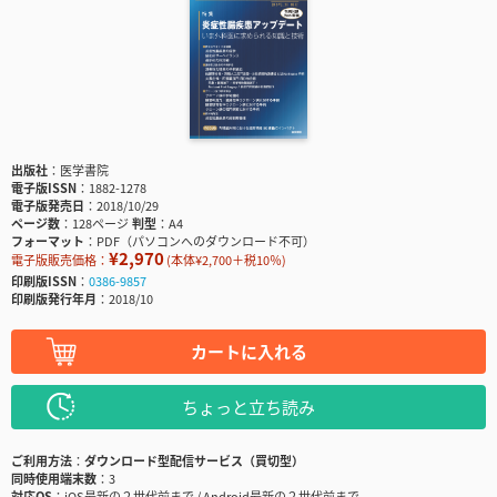
出版社
医学書院
電子版ISSN
1882-1278
電子版発売日
2018/10/29
ページ数
128ページ
判型
A4
フォーマット
PDF（パソコンへのダウンロード不可）
¥2,970
電子版販売価格：
(本体¥2,700＋税10％)
印刷版ISSN
0386-9857
印刷版発行年月
2018/10
カートに入れる
ちょっと立ち読み
ご利用方法
ダウンロード型配信サービス（買切型）
同時使用端末数
3
対応OS
iOS最新の２世代前まで / Android最新の２世代前まで