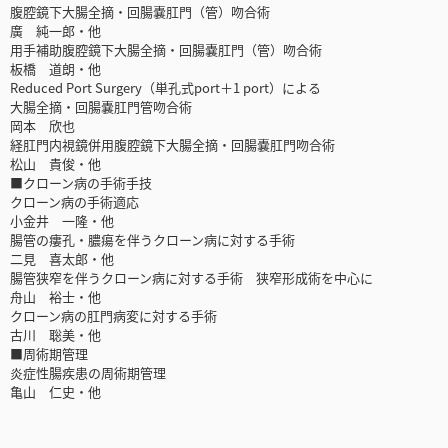
腹腔鏡下大腸全摘・回腸嚢肛門（管）吻合術
廣 純一郎・他
用手補助腹腔鏡下大腸全摘・回腸嚢肛門（管）吻合術
板橋 道朗・他
Reduced Port Surgery（単孔式port＋1 port）による
大腸全摘・回腸嚢肛門管吻合術
岡本 欣也
経肛門内視鏡併用腹腔鏡下大腸全摘・回腸嚢肛門吻合術
松山 貴俊・他
■クローン病の手術手技
クローン病の手術適応
小金井 一隆・他
腸管の瘻孔・膿瘍を伴うクローン病に対する手術
二見 喜太郎・他
腸管狭窄を伴うクローン病に対する手術 狭窄形成術を中心に
舟山 裕士・他
クローン病の肛門病変に対する手術
古川 聡美・他
■周術期管理
炎症性腸疾患の周術期管理
亀山 仁史・他