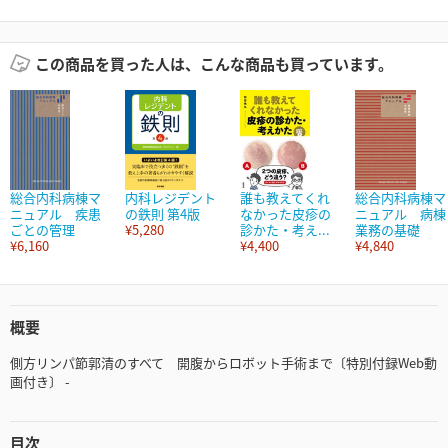
この商品を買った人は、こんな商品も買っています。
総合内科病棟マ
内科レジデント
誰も教えてくれ
総合内科病棟マ
ニュアル 疾患
の鉄則 第4版
なかった皮疹の
ニュアル 病棟
ごとの管理
¥5,280
診かた・考え...
業務の基礎
¥6,160
¥4,400
¥4,840
概要
側方リンパ節郭清のすべて 開腹からロボット手術まで〔特別付録Web動
画付き〕 -
目次