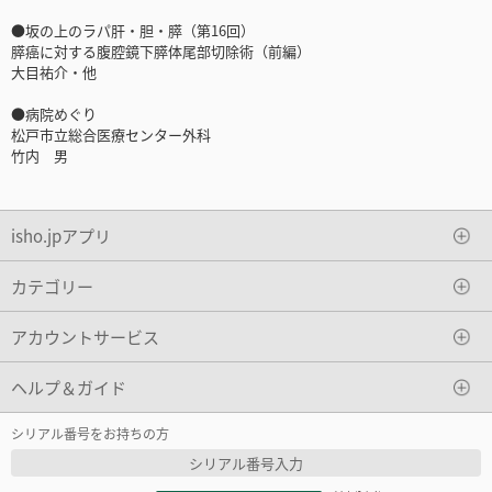
●坂の上のラパ肝・胆・膵（第16回）
膵癌に対する腹腔鏡下膵体尾部切除術（前編）
大目祐介・他
●病院めぐり
松戸市立総合医療センター外科
竹内 男
isho.jpアプリ
カテゴリー
アカウントサービス
ヘルプ＆ガイド
シリアル番号をお持ちの方
シリアル番号入力