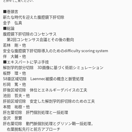
と併せてご覧ください．
■巻頭言
新たな時代を迎えた腹腔鏡下肝切除
金子 弘真
■総論
腹腔鏡下肝切除のコンセンサス
第2回コンセンサス会議とその後の動向
若林 剛・他
安全な腹腔鏡下肝切除導入のためのdifficulty scoring system
伴 大輔・他
■エキスパートに学ぶ手技
解剖学的部分切除 3D画像に基づく術前シミュレーション
板野 理・他
S8亜区域切除 Laennec被膜の概念と脈管処理
杉岡 篤・他
肝後区域切除 体位とエネルギーデバイスの工夫
池田 哲夫・他
肝前区域切除 安定した解剖学的肝切除のための工夫
本間 祐樹・他
肝左葉切除 肝門個別処理と一括処理
金沢 景繁
肝右葉切除 動門脈個別処理とグリソン鞘一括処理，
右葉脱転先行と前方アプローチ