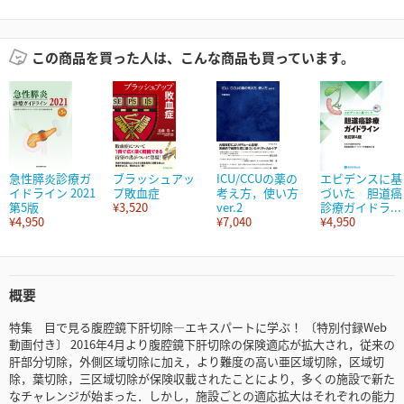
この商品を買った人は、こんな商品も買っています。
急性膵炎診療ガ
ブラッシュアッ
ICU/CCUの薬の
エビデンスに基
イドライン 2021
プ敗血症
考え方，使い方
づいた 胆道癌
第5版
¥3,520
ver.2
診療ガイドラ...
¥4,950
¥7,040
¥4,950
概要
特集 目で見る腹腔鏡下肝切除―エキスパートに学ぶ！ 〔特別付録Web
動画付き〕 2016年4月より腹腔鏡下肝切除の保険適応が拡大され，従来の
肝部分切除，外側区域切除に加え，より難度の高い亜区域切除，区域切
除，葉切除，三区域切除が保険収載されたことにより，多くの施設で新た
なチャレンジが始まった．しかし，施設ごとの適応拡大はそれぞれの能力