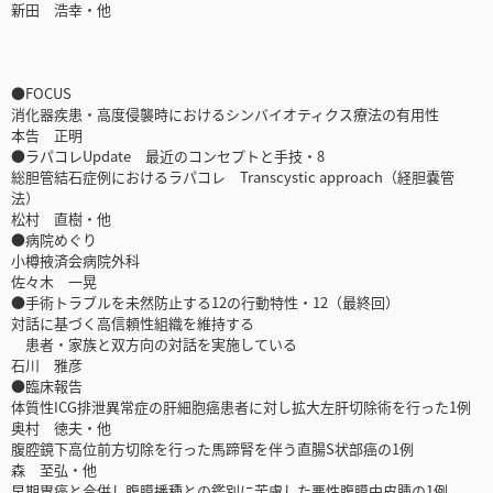
新田 浩幸・他
●FOCUS
消化器疾患・高度侵襲時におけるシンバイオティクス療法の有用性
本告 正明
●ラパコレUpdate 最近のコンセプトと手技・8
総胆管結石症例におけるラパコレ Transcystic approach（経胆嚢管
法）
松村 直樹・他
●病院めぐり
小樽掖済会病院外科
佐々木 一晃
●手術トラブルを未然防止する12の行動特性・12（最終回）
対話に基づく高信頼性組織を維持する
患者・家族と双方向の対話を実施している
石川 雅彦
●臨床報告
体質性ICG排泄異常症の肝細胞癌患者に対し拡大左肝切除術を行った1例
奥村 徳夫・他
腹腔鏡下高位前方切除を行った馬蹄腎を伴う直腸S状部癌の1例
森 至弘・他
早期胃癌と合併し腹膜播種との鑑別に苦慮した悪性腹膜中皮腫の1例