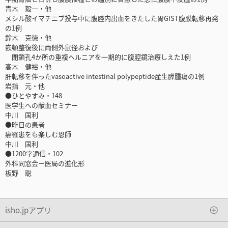
青木 毅一・他
メシル酸イマチニブ投与中に腹腔内出血をきたした胃GIST腹膜転移再発
の1例
鈴木 克徳・他
嵌頓整復後に両側外鼠径および
閉鎖孔4か所の重複ヘルニアを一期的に腹腔鏡治療しえた1例
高木 健裕・他
肝転移を伴ったvasoactive intestinal polypeptide産生膵腫瘍の1例
岩指 元・他
●ひとやすみ・148
医学生への献血セミナー
中川 国利
●昨日の患者
癌罹患をも楽しむ恩師
中川 国利
●1200字通信・102
外科同窓会－医局の進化形
板野 聡
isho.jpアプリ