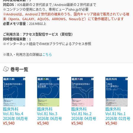
対応OS
iOS最新の２世代前まで / Android最新の２世代前まで
※コンテンツの使用にあたり、専用ビューアisho.jpが必要
※Androidは、Android２世代前の端末のうち、国内キャリア経由で販売されている端
末（Xperia、GALAXY、AQUOS、ARROWS、Nexusなど）にて動作確認しています
必要メモリ容量
216 MB以上
ご利用方法
アクセス型配信サービス（買切型）
同時使用端末数
1
※インターネット経由でのWEBブラウザによるアクセス参照
※導入・利用方法の詳細は
こちら
巻号一覧
臨床外科
臨床外科
臨床外科
臨床外科
Vol.81 No.4
Vol.81 No.3
Vol.81 No.2
Vol.81 No.1
2026年 08月号
2026年 06月号
2026年 04月号
2026年 02月号
¥5,940
¥5,940
¥5,940
¥5,940