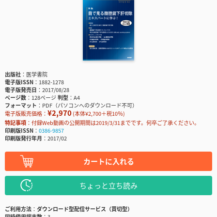
出版社
医学書院
電子版ISSN
1882-1278
電子版発売日
2017/08/28
ページ数
128ページ
判型
A4
フォーマット
PDF（パソコンへのダウンロード不可）
¥2,970
電子版販売価格：
(本体¥2,700＋税10％)
特記事項
付録Web動画の公開期間は2019/3/31までです。何卒ご了承ください。
印刷版ISSN
0386-9857
印刷版発行年月
2017/02
カートに入れる
ちょっと立ち読み
ご利用方法
ダウンロード型配信サービス（買切型）
同時使用端末数
3