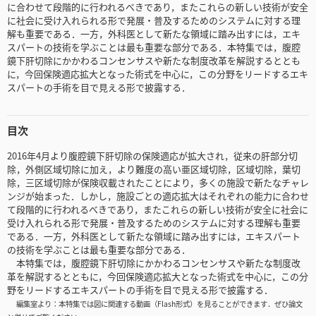
に合わせて段階的に行われるべきであり，またこれらの新しい技術が安全
に社会に受け入れられる形で発展・普及するためのシステムに対する理
解も重要である．一方，外科医として新たな領域に踏み出すには，エキ
スパートの技術を学ぶことは最も重要な部分である．本特集では，腹腔
鏡下肝切除にかかわるコンセンサスや新たな制度改革を解説するととも
に，今回保険適応拡大となった術式を中心に，この分野をリードするエキ
スパートの手術を目で見える形で披露する．
目次
2016年4月より腹腔鏡下肝切除の保険適応が拡大され，従来の肝部分切
除，外側区域切除に加え，より難度の高い亜区域切除，区域切除，葉切
除，三区域切除が保険収載されたことにより，多くの施設で新たなチャレ
ンジが始まった．しかし，施設ごとの適応拡大はそれぞれの能力に合わせ
て段階的に行われるべきであり，またこれらの新しい技術が安全に社会に
受け入れられる形で発展・普及するためのシステムに対する理解も重要
である．一方，外科医として新たな領域に踏み出すには，エキスパート
の技術を学ぶことは最も重要な部分である．
本特集では，腹腔鏡下肝切除にかかわるコンセンサスや新たな制度改
革を解説するとともに，今回保険適応拡大となった術式を中心に，この分
野をリードするエキスパートの手術を目で見える形で披露する．
編集室より：本特集では図に関連する動画（Flash形式）を見ることができます．ぜひ論文