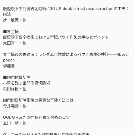
腹腔鏡下噴門側胃切除術における double tract reconstructionの工夫：
NI法
辻 敏克・他
■胃全摘
腹腔鏡下胃全摘術における空腸パウチ作製の手技とポイント
太田秀一・他
胃全摘後の再建法：ランダム化試験によるパウチ再建の検証──Aboral
pouch
伊藤友一
■幽門側胃切除
小胃を残す幽門側胃切除術
石田洋樹・他
幽門側胃切除術後の最適な再建方法とは
今井義朗・他
QOLからみた幽門保存胃切除術のコツ
並川 努・他
グルコース値からみた幽門側胃切除術後の再建法