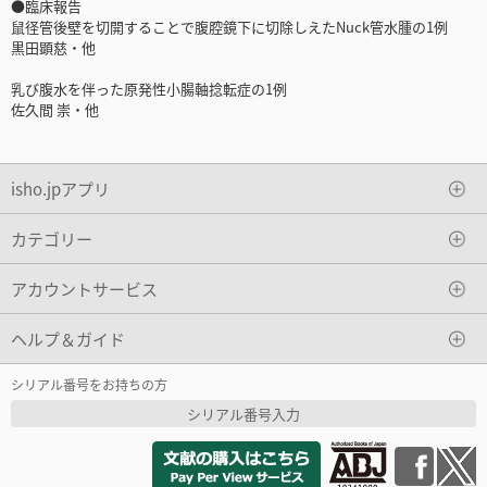
●臨床報告
鼠径管後壁を切開することで腹腔鏡下に切除しえたNuck管水腫の1例
黒田顕慈・他
乳び腹水を伴った原発性小腸軸捻転症の1例
佐久間 崇・他
isho.jpアプリ
カテゴリー
アカウントサービス
ヘルプ＆ガイド
シリアル番号をお持ちの方
シリアル番号入力