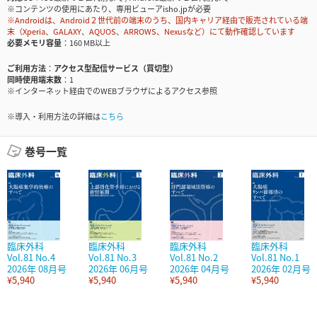
※コンテンツの使用にあたり、専用ビューアisho.jpが必要
※Androidは、Android２世代前の端末のうち、国内キャリア経由で販売されている端
末（Xperia、GALAXY、AQUOS、ARROWS、Nexusなど）にて動作確認しています
必要メモリ容量
160 MB以上
ご利用方法
アクセス型配信サービス（買切型）
同時使用端末数
1
※インターネット経由でのWEBブラウザによるアクセス参照
※導入・利用方法の詳細は
こちら
巻号一覧
臨床外科
臨床外科
臨床外科
臨床外科
Vol.81 No.4
Vol.81 No.3
Vol.81 No.2
Vol.81 No.1
2026年 08月号
2026年 06月号
2026年 04月号
2026年 02月号
¥5,940
¥5,940
¥5,940
¥5,940