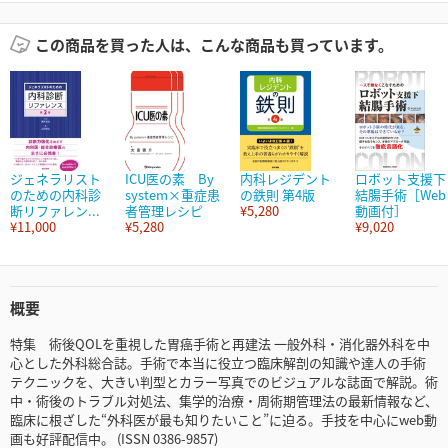
この商品を買った人は、こんな商品も買っています。
ジェネラリスト
ICU医の素 By
内科レジデント
ロボット支援下
のための内科診
system×重症患
の鉄則 第4版
結腸手術［Web
断リファレン...
者管理レシピ
¥5,280
動画付］
¥11,000
¥5,280
¥9,020
概要
特集 術後QOLを重視した胃癌手術と再建法 一般外科・消化器外科を中
心とした外科総合誌。手術で本当に役立つ臨床解剖の知識や達人の手術
テクニックを、大きい判型とカラー写真でのビジュアルな誌面で解説。術
中・術後のトラブル対処法、集学的治療・周術期管理法の最新情報など、
臨床に根ざした“外科医が最も知りたいこと”に迫る。手技を中心にweb動
画も好評配信中。 (ISSN 0386-9857)