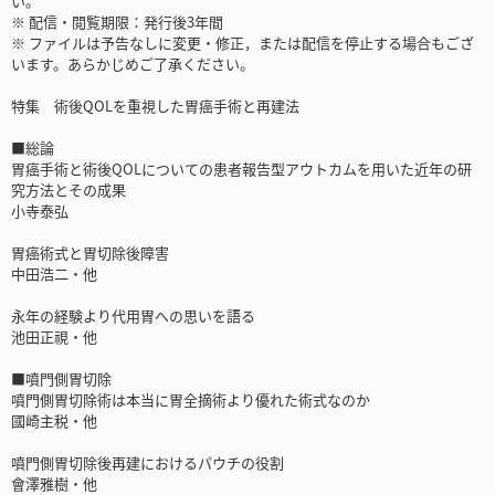
い。
※ 配信・閲覧期限：発行後3年間
※ ファイルは予告なしに変更・修正，または配信を停止する場合もござ
います。あらかじめご了承ください。
特集 術後QOLを重視した胃癌手術と再建法
■総論
胃癌手術と術後QOLについての患者報告型アウトカムを用いた近年の研
究方法とその成果
小寺泰弘
胃癌術式と胃切除後障害
中田浩二・他
永年の経験より代用胃への思いを語る
池田正視・他
■噴門側胃切除
噴門側胃切除術は本当に胃全摘術より優れた術式なのか
國崎主税・他
噴門側胃切除後再建におけるパウチの役割
會澤雅樹・他