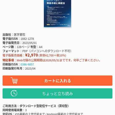
出版社
医学書院
電子版ISSN
1882-1278
電子版発売日
2023/05/01
ページ数
128ページ
判型
A4
フォーマット
PDF（パソコンへのダウンロード不可）
¥2,970
電子版販売価格：
(本体¥2,700＋税10％)
特記事項
Web付録の公開期間は2026/05/31までです。何卒ご了承ください。
印刷版ISSN
0386-9857
印刷版発行年月
2023/04
カートに入れる
ちょっと立ち読み
ご利用方法
ダウンロード型配信サービス（買切型）
同時使用端末数
3
対応OS
iOS最新の２世代前まで / Android最新の２世代前まで