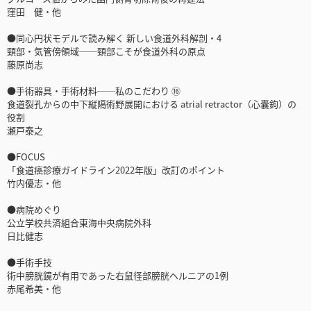
窪田 健・他
●同心円状モデルで読み解く 新しい食道外科解剖・4
頸部・気管傍領域──頸部こそが食道外科の原点
藤原尚志
●手術器具・手術材料──私のこだわり ⑯
食道裂孔からの中下縦隔術野展開における atrial retractor（心囊鉤）の
役割
瀬戸泰之
●FOCUS
「食道癌診療ガイドライン2022年版」改訂のポイント
竹内優志・他
●病院めぐり
公立学校共済組合東海中央病院外科
日比健志
●手術手技
術中膀胱鏡が有用であった右鼠径部膀胱ヘルニアの1例
赤尾希美・他