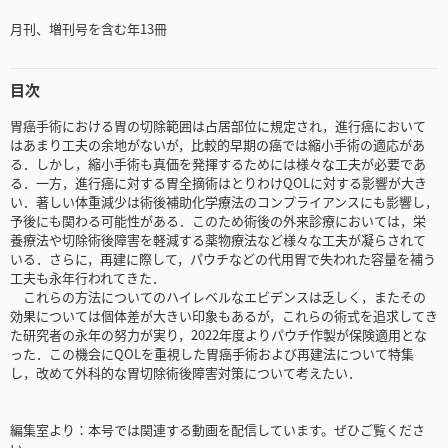
月刊、増刊号を含む年13冊
目次
胃癌手術における胃の切除範囲は占居部位に規定され，進行癌において
はあまり工夫の余地がないが，比較的早期の癌では縮小手術の適応があ
る．しかし，縮小手術も真価を発揮するためには様々な工夫が必要であ
る．一方，進行癌に対する胃全摘術はとりわけQOLに対する影響が大き
い．著しい体重減少は術後補助化学療法のコンプライアンスにも影響し，
予後にも関わる可能性がある．このため術後の外来診療においては，栄
養療法や切除術後障害を軽減する薬物療法など様々な工夫が凝らされて
いる．さらに，再建に際して，パウチなどの代用胃で失われた容量を補う
工夫も永年行われてきた．
これらの方法についてのハイレベルなエビデンスは乏しく，またその
効果については個体差が大きい印象もあるが，これらの術式を追求してき
た研究者の永年の努力が実り，2022年度よりパウチ作製が保険適用とな
った．この機会にQOLを重視した胃癌手術および再建法について特集
し，改めて外科的な胃切除術後障害対策について考えたい．
編集室より：本号では関連する動画を配信しています。ぜひご覧くださ