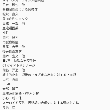
日吉 雅也・他
各種耐性菌による感染症
松永 直久
敗血症性ショック
高橋 一哉・他
血液凝固系
HIT
岡本 好司
門脈血栓症
長尾 吉泰・他
後天性血友病
熊本 宜文・他
■V章 特殊な治療手技
CTガイド下ドレナージ
佐藤 洋造・他
経皮的止血 術後のさまざまな出血に対する止血術
山本 真由
ECMO
安部 隆三
血液浄化療法・PMX-DHP
小野 聡・他
ステロイド療法 周術期の合併症に対する適応と方法
今泉 均