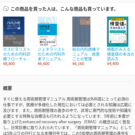
この商品を買った人は、こんな商品も買っています。
ホスピタリスト
ジェネラリスト
総合内科病棟マ
病態がみえる
のための内科診
のための内科外
ニュアル 疾患
検査値の本当の
療フローチャ...
来マニュアル...
ごとの管理
読み方
¥8,800
¥6,600
¥6,160
¥4,400
概要
すぐに使える周術期管理マニュアル 周術期管理は外科医にとって必須の
仕事ですが，医療が多様化した現在においては必要とされる知識は広範に
及びます．また，周術期管理の進歩の中で，非常に専門的な技術や知識を
必要とする特殊な治療法も行われるようになっています．5年前に本書が
取り上げたenhanced recovery after surgery（ERAS）の概念は広く普及
し，日常診療に取り入れられています．「周術期管理マニュアル」として
は5年ぶりの刊行となる本増刊号では，この5年間の周術期管理の進歩を