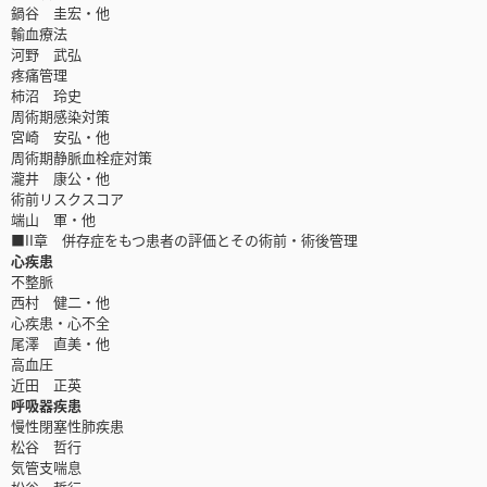
鍋谷 圭宏・他
輸血療法
河野 武弘
疼痛管理
柿沼 玲史
周術期感染対策
宮崎 安弘・他
周術期静脈血栓症対策
瀧井 康公・他
術前リスクスコア
端山 軍・他
■II章 併存症をもつ患者の評価とその術前・術後管理
心疾患
不整脈
西村 健二・他
心疾患・心不全
尾澤 直美・他
高血圧
近田 正英
呼吸器疾患
慢性閉塞性肺疾患
松谷 哲行
気管支喘息