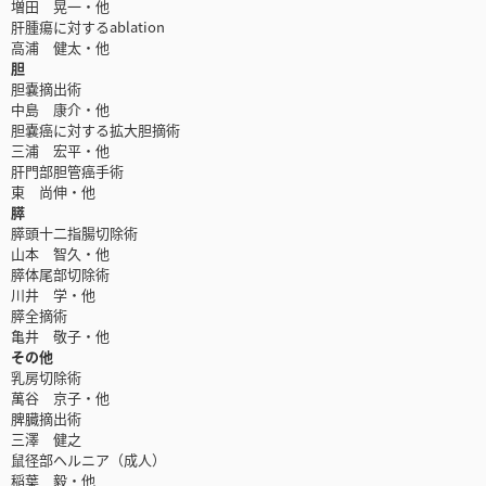
増田 晃一・他
肝腫瘍に対するablation
高浦 健太・他
胆
胆嚢摘出術
中島 康介・他
胆嚢癌に対する拡大胆摘術
三浦 宏平・他
肝門部胆管癌手術
東 尚伸・他
膵
膵頭十二指腸切除術
山本 智久・他
膵体尾部切除術
川井 学・他
膵全摘術
亀井 敬子・他
その他
乳房切除術
萬谷 京子・他
脾臓摘出術
三澤 健之
鼠径部ヘルニア（成人）
稲葉 毅・他