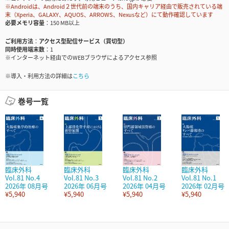
※Androidは、Android２世代前の端末のうち、国内キャリア経由で販売されている端
末（Xperia、GALAXY、AQUOS、ARROWS、Nexusなど）にて動作確認しています
必要メモリ容量
150 MB以上
ご利用方法
アクセス型配信サービス（買切型）
同時使用端末数
1
※インターネット経由でのWEBブラウザによるアクセス参照
※導入・利用方法の詳細は
こちら
巻号一覧
臨床外科
臨床外科
臨床外科
臨床外科
Vol.81 No.4
Vol.81 No.3
Vol.81 No.2
Vol.81 No.1
2026年 08月号
2026年 06月号
2026年 04月号
2026年 02月号
¥5,940
¥5,940
¥5,940
¥5,940