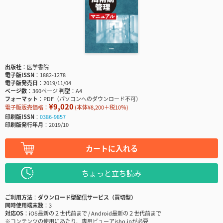
出版社
医学書院
電子版ISSN
1882-1278
電子版発売日
2019/11/04
ページ数
360ページ
判型
A4
フォーマット
PDF（パソコンへのダウンロード不可）
¥9,020
電子版販売価格：
(本体¥8,200＋税10％)
印刷版ISSN
0386-9857
印刷版発行年月
2019/10
カートに入れる
ちょっと立ち読み
ご利用方法
ダウンロード型配信サービス（買切型）
同時使用端末数
3
対応OS
iOS最新の２世代前まで / Android最新の２世代前まで
※コンテンツの使用にあたり、専用ビューアisho.jpが必要