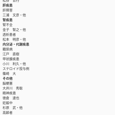
松谷 哲行
肝疾患
肝障害
三浦 文彦・他
腎疾患
腎不全
金子 智之・他
透析患者
松本 明彦・他
内分泌・代謝疾患
糖尿病
江戸 直樹
甲状腺疾患
小川 利久・他
ステロイド投与例
篠崎 大
その他
脳梗塞
大井川 秀聡
精神疾患
徳倉 達也
妊娠中
杉原 武・他
高齢者