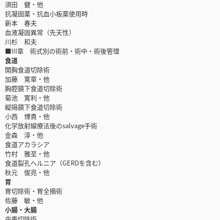
須田 健・他
抗凝固薬・抗血小板薬使用時
新本 春夫
血液凝固異常（先天性）
川杉 和夫
■III章 術式別の術前・術中・術後管理
食道
開胸食道切除術
加藤 寛章・他
胸腔鏡下食道切除術
菊池 寛利・他
縦隔鏡下食道切除術
小西 博貴・他
化学放射線療法後のsalvage手術
金森 淳・他
食道アカラシア
竹村 雅至・他
食道裂孔ヘルニア（GERDを含む）
秋元 俊亮・他
胃
胃切除術・胃全摘術
佐藤 敏・他
小腸・大腸
虫垂切除術