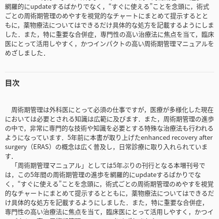
網羅的にupdateするばかりでなく，“すぐに使える”ことを念頭に，術式
ごとの周術期管理のめやすを視覚的なチャートにまとめて提示するとと
もに，薬物療法についてはできるだけ具体的な処方を記載するようにしま
した．また，特に重要な合併症，専門性の高い治療法に焦点を当て，臨床
医にとって活用しやすく，かつインパクトの高い周術期管理マニュアルを
めざしました．
目次
周術期管理は外科医にとって必須の仕事ですが，医療が多様化した現在
においては必要とされる知識は広範に及びます．また，周術期管理の進歩
の中で，非常に専門的な技術や知識を必要とする特殊な治療法も行われる
ようになっています．5年前に本書が取り上げたenhanced recovery after
surgery（ERAS）の概念は広く普及し，日常診療に取り入れられていま
す．
「周術期管理マニュアル」としては5年ぶりの刊行となる本増刊号で
は，この5年間の周術期管理の進歩を網羅的にupdateするばかりでな
く，“すぐに使える”ことを念頭に，術式ごとの周術期管理のめやすを視覚
的なチャートにまとめて提示するとともに，薬物療法についてはできるだ
け具体的な処方を記載するようにしました．また，特に重要な合併症，
専門性の高い治療法に焦点を当て，臨床医にとって活用しやすく，かつイ