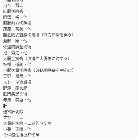
河合 賢二
結腸切除術
岡澤 裕・他
直腸前方切除術
茂原 富美・他
腹会陰式直腸切断術（側方郭清を伴う）
渡部 顕・他
骨盤内臓全摘術
池 秀之・他
大腸全摘術（潰瘍性大腸炎に対する）
板橋 道朗・他
小腸大量切除術（SMA閉塞症を中心に）
天野 邦彦・他
ストーマ造設術
野澤 慶次郎
肛門疾患手術
赤瀬 崇嘉・他
肝
通常肝切除
佐野 圭二
大量肝切除・二期的肝切除
小暮 正晴・他
化学療法後の肝切除