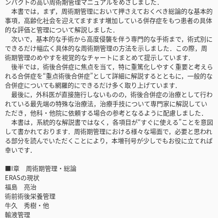
ンパクトの高い周術期管理マニュアルをめざしました．
本書では，まず，周術期管理において押さえておくべき総論的な基本的
事項，高齢化社会を迎えてますます増加している併存症をもつ患者の具体
的な評価と管理について解説しました．
次いで，基本的な手術から高度侵襲を伴う専門的な手術まで，術式別に
できるだけ幅広く具体的な周術期管理の方法を示しました．この際，周
術期管理のめやすを視覚的なチャートにまとめて提示しています．
後半では，術後合併症に焦点を当て，特に重篤化しやすく重要と考えら
れる合併症を“重点術後合併症”として詳細に解説するとともに，一般的な
合併症についても網羅的にできるだけ多く取り上げています．
最後に，外科医が直接施行しないものの，術後合併症の治療として行わ
れている最先端の特殊な治療法，治療手技について専門家に解説してい
ただき，他科・他院に依頼する場合の参考となるように配慮しました．
本書は，系統的な解説書ではなく，各項目が“すぐに使える”ことを意図
して書かれております．周術期管理における様々な場面で，必要と思われ
る部分を読んでいただくことにより，本増刊号が少しでもお役に立てれば
幸いです．
■I章 周術期管理・総論
ERASの現状
福島 亮治
術前術後栄養管理
牛久 秀樹・他
輸液管理