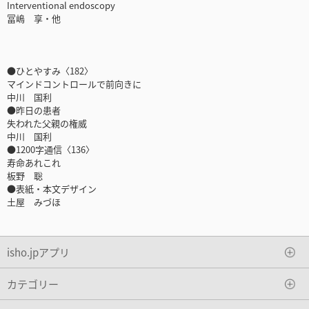
Interventional endoscopy
冨嶋 享・他
●ひとやすみ〈182〉
マインドコントロールで前向きに
中川 国利
●昨日の患者
失われた父親の権威
中川 国利
●1200字通信〈136〉
寿命あれこれ
板野 聡
●表紙・本文デザイン
土屋 みづほ
isho.jpアプリ
カテゴリー