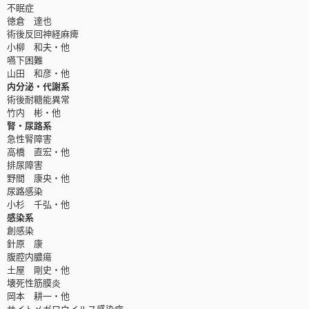
不眠症
徳倉 達也
術後反回神経麻痺
小柳 和夫・他
嚥下困難
山田 和彦・他
内分泌・代謝系
術後耐糖能異常
竹内 彬・他
腎・尿路系
急性腎障害
高橋 直宏・他
排尿障害
野間 康央・他
尿路感染
小杉 千弘・他
感染系
創感染
針原 康
腹腔内膿瘍
土屋 剛史・他
壊死性筋膜炎
岡本 耕一・他
サイトメガロウイルス感染症