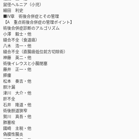
鼠径ヘルニア（小児）
細田 利史
■IV章 術後合併症とその管理
【A 重点術後合併症の管理ポイント】
術後合併症診断のアルゴリズム
小澤 毅士・他
縫合不全（食道癌）
八木 浩一・他
縫合不全（直腸癌低位前方切除術）
神藤 英二・他
術後イレウスと小腸閉塞
藤井 正一・他
膵瘻
松本 奏吉・他
胆汁漏
津川 大介・他
肝不全
石井 隆道・他
術後胆道狭窄
賀川 真吾・他
肺塞栓
國崎 主税・他
偽膜性腸炎