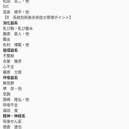
松田 圭二・他
DIC
高島 順平・他
【B 系統別術後合併症の管理ポイント】
消化器系
乳び胸・乳び腹水
藤原 直人・他
腸炎
佐村 博範・他
循環器系
不整脈
合屋 雅彦
心不全
藤原 立樹
呼吸器系
無気肺
堺 崇・他
気胸
唐崎 隆弘・他
呼吸不全
福田 俊
精神・神経系
術後せん妄
徳倉 達也