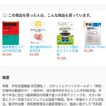
この商品を買った人は、こんな商品も買っています。
臨床検査ガイド
消化器外科2025
あっという間の
手術 Vol.79 No.
2025年改訂版
年8月号
AIスライド作成
¥3,300
¥9,900
¥3,300
術
¥3,300
概要
特集 手術支援機器 百花繚乱！ ロボットとデバイスホールダー〔特別
付録Web動画付き〕 一般外科・消化器外科を中心とした外科総合誌。手
術で本当に役立つ臨床解剖の知識や達人の手術テクニックを、大きい判
型とカラー写真でのビジュアルな誌面で解説。術中・術後のトラブル対処
法、集学的治療・周術期管理法の最新情報など、臨床に根ざした“外科医