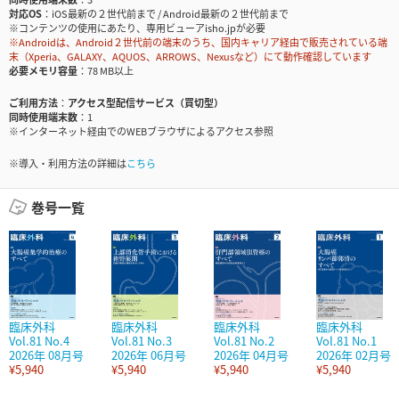
対応OS
iOS最新の２世代前まで / Android最新の２世代前まで
※コンテンツの使用にあたり、専用ビューアisho.jpが必要
※Androidは、Android２世代前の端末のうち、国内キャリア経由で販売されている端
末（Xperia、GALAXY、AQUOS、ARROWS、Nexusなど）にて動作確認しています
必要メモリ容量
78 MB以上
ご利用方法
アクセス型配信サービス（買切型）
同時使用端末数
1
※インターネット経由でのWEBブラウザによるアクセス参照
※導入・利用方法の詳細は
こちら
巻号一覧
臨床外科
臨床外科
臨床外科
臨床外科
Vol.81 No.4
Vol.81 No.3
Vol.81 No.2
Vol.81 No.1
2026年 08月号
2026年 06月号
2026年 04月号
2026年 02月号
¥5,940
¥5,940
¥5,940
¥5,940