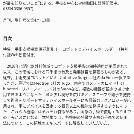
が最も知りたいこと”に迫る。手技を中心にweb動画も好評配信中。
(ISSN 0386-9857)
月刊、増刊号を含む年13冊
目次
特集 手術支援機器 百花繚乱！ ロボットとデバイスホールダー〔特別
付録Web動画付き〕
2018年に消化器外科領域でロボット支援手術の保険適用が承認されて
以来，この領域における同手術の普及と発展は目を見張るものがある．
従来，手術支援ロボットといえばIntuitive Surgical社のda Vinci一択であ
ったが，最近ではMedtronic社のHugo，国産ではメディカロイド社の
hinotori，リバーフィールド社のSaroaなど，複数の機器が臨床の場で使
用できるようになった．また少し視野を広げると，スコープや鉗子を把持
して術者をサポートするデバイスホールダーにも最新のテクノロジーが応
用され，単にデバイスを固定する器具以上の機能を発揮するようになっ
た．これらの機器にはそれぞれ特徴があり，実際の手術で使用するうえで
の工夫が必要となる．本特集では，各機器の特徴や実際の手術での使用
法について，この領域のエキスパートに解説していただいた．