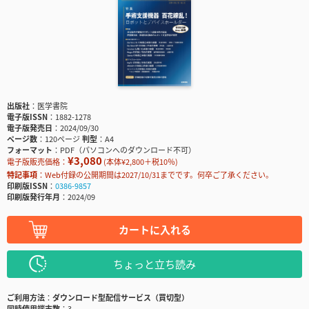
出版社
医学書院
電子版ISSN
1882-1278
電子版発売日
2024/09/30
ページ数
120ページ
判型
A4
フォーマット
PDF（パソコンへのダウンロード不可）
¥3,080
電子版販売価格：
(本体¥2,800＋税10％)
特記事項
Web付録の公開期間は2027/10/31までです。何卒ご了承ください。
印刷版ISSN
0386-9857
印刷版発行年月
2024/09
カートに入れる
ちょっと立ち読み
ご利用方法
ダウンロード型配信サービス（買切型）
同時使用端末数
3