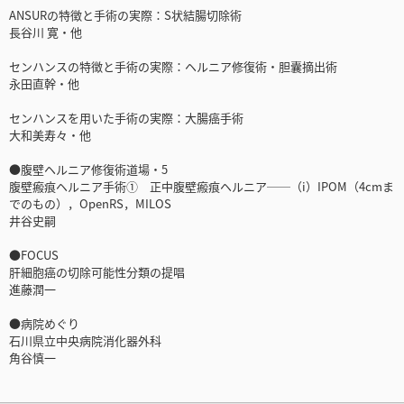
ANSURの特徴と手術の実際：S状結腸切除術
長谷川 寛・他
センハンスの特徴と手術の実際：ヘルニア修復術・胆囊摘出術
永田直幹・他
センハンスを用いた手術の実際：大腸癌手術
大和美寿々・他
●腹壁ヘルニア修復術道場・5
腹壁瘢痕ヘルニア手術① 正中腹壁瘢痕ヘルニア──（i）IPOM（4cmま
でのもの），OpenRS，MILOS
井谷史嗣
●FOCUS
肝細胞癌の切除可能性分類の提唱
進藤潤一
●病院めぐり
石川県立中央病院消化器外科
角谷慎一