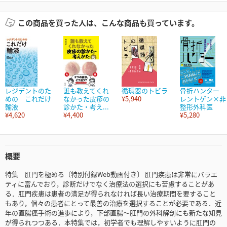
この商品を買った人は、こんな商品も買っています。
レジデントのた
誰も教えてくれ
循環器のトビラ
骨折ハンター
めの これだけ
なかった皮疹の
¥5,940
レントゲン×非
輸液
診かた・考え...
整形外科医
¥4,620
¥4,400
¥5,280
概要
特集 肛門を極める〔特別付録Web動画付き〕 肛門疾患は非常にバラエ
ティに富んでおり，診断だけでなく治療法の選択にも苦慮することがあ
る．肛門疾患は患者の満足が得られなければ長い治療期間を要すること
もあり，個々の患者にとって最善の治療を選択することが必要である．近
年の直腸癌手術の進歩により，下部直腸～肛門の外科解剖にも新たな知見
が得られつつある．本特集では，初学者でも理解しやすいように肛門の