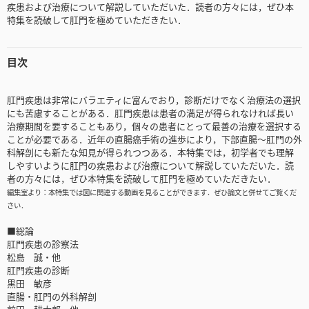
疾患および治療について解説していただいた．読者の方々には，ぜひ本
特集を読破して肛門を極めていただきたい．
目次
肛門疾患は非常にバラエティに富んでおり，診断だけでなく治療法の選択
にも苦慮することがある．肛門疾患は患者の満足が得られなければ長い
治療期間を要することもあり，個々の患者にとって最善の治療を選択する
ことが必要である．近年の直腸癌手術の進歩により，下部直腸～肛門の外
科解剖にも新たな知見が得られつつある．本特集では，初学者でも理解
しやすいように肛門の疾患および治療について解説していただいた．読
者の方々には，ぜひ本特集を読破して肛門を極めていただきたい．
編集室より：本特集では図に関連する動画を見ることができます．ぜひ論文と併せてご覧くだ
さい．
■総論
肛門疾患の診察法
松島 誠・他
肛門疾患の診断
黒田 敏彦
直腸・肛門の外科解剖