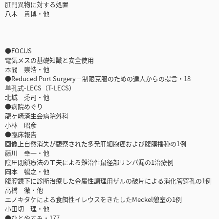
肛門異物に対する処置
八木 貴博・他
●FOCUS
電気メスの基礎知識と安全使用
本間 崇浩・他
●Reduced Port Surgery－制限克服のための達人からの提言・18
単孔式-LECS（T-LECS）
北城 秀司・他
●病院めぐり
龍ヶ崎済生会病院外科
小林 昭彦
●臨床報告
画像上自然消失が観察された多発肝細胞癌および腹膜播種の1例
藤川 幸一・他
陰圧閉鎖療法の工夫による難治性鼠径部リンパ漏の1治療例
岡本 暢之・他
腹腔鏡下に診断治療した金属性調理用ザルの破片による消化管穿孔の1例
高橋 徹・他
エノキタケによる食餌性イレウスをきたしたMeckel憩室の1例
小田切 理・他
●ひとやすみ・177