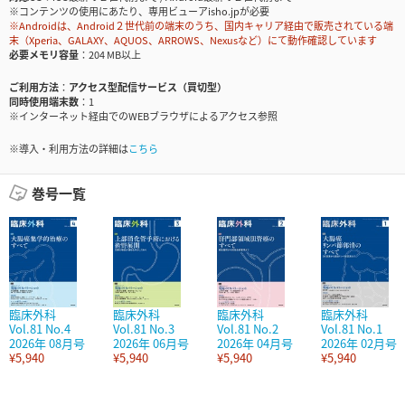
※コンテンツの使用にあたり、専用ビューアisho.jpが必要
※Androidは、Android２世代前の端末のうち、国内キャリア経由で販売されている端
末（Xperia、GALAXY、AQUOS、ARROWS、Nexusなど）にて動作確認しています
必要メモリ容量
204 MB以上
ご利用方法
アクセス型配信サービス（買切型）
同時使用端末数
1
※インターネット経由でのWEBブラウザによるアクセス参照
※導入・利用方法の詳細は
こちら
巻号一覧
臨床外科
臨床外科
臨床外科
臨床外科
Vol.81 No.4
Vol.81 No.3
Vol.81 No.2
Vol.81 No.1
2026年 08月号
2026年 06月号
2026年 04月号
2026年 02月号
¥5,940
¥5,940
¥5,940
¥5,940