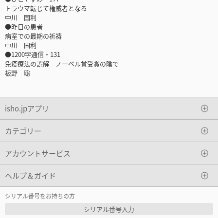
トラウマ転じて権威者となる
中川 国利
●昨日の患者
病室での最期の祈祷
中川 国利
●1200字通信・131
免疫療法の誤解－ノーベル賞受賞の陰で
板野 聡
isho.jpアプリ
カテゴリー
アカウントサービス
ヘルプ＆ガイド
シリアル番号をお持ちの方
シリアル番号入力