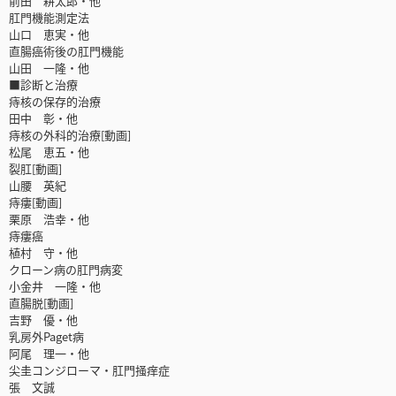
前田 耕太郎・他
肛門機能測定法
山口 恵実・他
直腸癌術後の肛門機能
山田 一隆・他
■診断と治療
痔核の保存的治療
田中 彰・他
痔核の外科的治療[動画]
松尾 恵五・他
裂肛[動画]
山腰 英紀
痔瘻[動画]
栗原 浩幸・他
痔瘻癌
植村 守・他
クローン病の肛門病変
小金井 一隆・他
直腸脱[動画]
吉野 優・他
乳房外Paget病
阿尾 理一・他
尖圭コンジローマ・肛門掻痒症
張 文誠