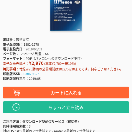
出版社
医学書院
電子版ISSN
1882-1278
電子版発売日
2019/06/03
ページ数
128ページ
判型
A4
フォーマット
PDF（パソコンへのダウンロード不可）
¥2,970
電子版販売価格：
(本体¥2,700＋税10％)
特記事項
付録Web動画の公開期間は2022/06/30までです。何卒ご了承ください。
印刷版ISSN
0386-9857
印刷版発行年月
2019/05
カートに入れる
ちょっと立ち読み
ご利用方法
ダウンロード型配信サービス（買切型）
同時使用端末数
3
対応OS
iOS最新の２世代前まで / Android最新の２世代前まで