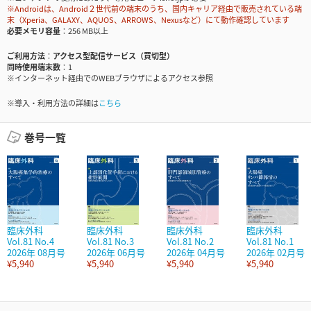
※Androidは、Android２世代前の端末のうち、国内キャリア経由で販売されている端
末（Xperia、GALAXY、AQUOS、ARROWS、Nexusなど）にて動作確認しています
必要メモリ容量
256 MB以上
ご利用方法
アクセス型配信サービス（買切型）
同時使用端末数
1
※インターネット経由でのWEBブラウザによるアクセス参照
※導入・利用方法の詳細は
こちら
巻号一覧
臨床外科
臨床外科
臨床外科
臨床外科
Vol.81 No.4
Vol.81 No.3
Vol.81 No.2
Vol.81 No.1
2026年 08月号
2026年 06月号
2026年 04月号
2026年 02月号
¥5,940
¥5,940
¥5,940
¥5,940