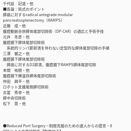
千代延 記道・他
■各論：術式のポイント
膵癌に対するradical antegrade modular
pancreatosplenectomy（RAMPS）
近藤 成・他
腹腔動脈合併膵体尾部切除術（DP-CAR）の適応と手術手技
元井 冬彦・他
腹腔鏡下膵体尾部切除術
系統的リンパ節郭清を伴わない定型的な膵体尾部切除の手順
三澤 健之・他
腹腔鏡下膵体尾部切除術
膵癌に対するD2郭清，腹腔鏡下RAMPS膵体尾部切除
本間 祐樹・他
腹腔鏡下脾温存膵体尾部切除術
仲田 興平・他
ロボット支援尾側膵切除術
吉富 秀幸・他
膵中央切除術
松下 晃・他
●Reduced Port Surgery－制限克服のための達人からの提言・8