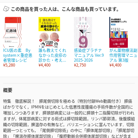
この商品を買った人は、こんな商品も買っています。
ICU医の素 By
誰も教えてくれ
感染症プラチナ
がん薬物療法副
system×重症患
なかった皮疹の
マニュアル Ver.9
作用管理マニュ
者管理レシピ
診かた・考え...
2025-2026
アル 第3版
¥5,280
¥4,400
¥2,750
¥4,400
概要
特集 徹底解説！ 膵尾側切除を極める〔特別付録Web動画付き〕 膵癌
ばかりでなく，IPMNをはじめとした低悪性度腫瘍の手術件数が全国的に
増加しつつあります．膵頭部病変には一般的に膵頭十二指腸切除が行われ
ますが，体尾部病変に対する術式は膵切除範囲，リンパ節郭清，後腹膜組
織の切除範囲，脾温存の有無など，バリエーションに富んでいます．切除
範囲一つとっても，「尾側膵切除術」の中に「膵体尾部切除」「膵尾部切
除」「脾温存膵体尾部切除」「腹腔動脈合併膵体尾部切除」などが含ま