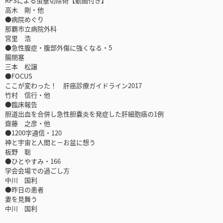
RPSによる虫垂切除術【動画付き】
高木 剛・他
●病院めぐり
那覇市立病院外科
宮里 浩
●急性腹症・腹部外傷に強くなる・5
腸閉塞
三本 松譲
●FOCUS
ここが変わった！ 肝癌診療ガイドライン2017
竹村 信行・他
●臨床報告
胆道出血を合併し急性胆嚢炎を発症した肝細胞癌の1例
齋藤 之彦・他
●1200字通信・120
神と宇宙と人間と－お盆に想う
板野 聡
●ひとやすみ・166
学会会場での過ごし方
中川 国利
●昨日の患者
妻を見舞う
中川 国利