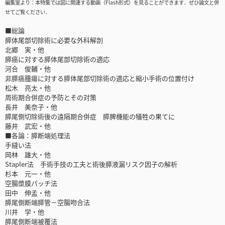
編集室より：本特集では図に関連する動画（Flash形式）を見ることができます．ぜひ論文と併
せてご覧ください．
■総論
膵体尾部切除術に必要な外科解剖
北郷 実・他
膵癌に対する膵体尾部切除術の適応
河合 俊輔・他
非膵癌腫瘍に対する膵体尾部切除術の適応と縮小手術の位置付け
松木 亮太・他
周術期合併症の予防とその対策
長井 美奈子・他
膵尾側切除術後の遠隔期合併症 膵脾機能の犠牲の果てに
藤井 武宏・他
■各論：膵断端処理法
手縫い法
岡林 雄大・他
Stapler法 手術手技の工夫と術後膵液漏リスク因子の解析
杉本 元一・他
空腸漿膜パッチ法
田中 伸孟・他
膵尾側断端膵管－空腸吻合法
川井 学・他
膵尾側断端被覆法