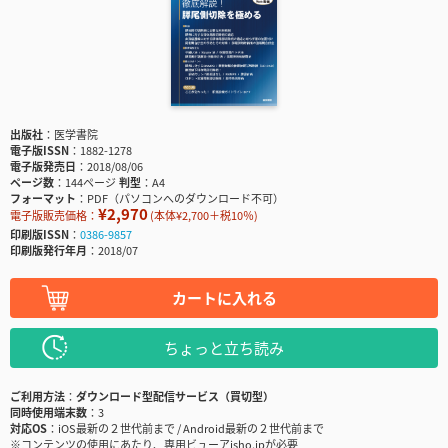
出版社
医学書院
電子版ISSN
1882-1278
電子版発売日
2018/08/06
ページ数
144ページ
判型
A4
フォーマット
PDF（パソコンへのダウンロード不可）
¥2,970
電子版販売価格：
(本体¥2,700＋税10％)
印刷版ISSN
0386-9857
印刷版発行年月
2018/07
カートに入れる
ちょっと立ち読み
ご利用方法
ダウンロード型配信サービス（買切型）
同時使用端末数
3
対応OS
iOS最新の２世代前まで / Android最新の２世代前まで
※コンテンツの使用にあたり、専用ビューアisho.jpが必要