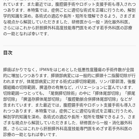
れています．また最近では，腹腔鏡手術やロボット支援手術も導入されつ
つあります．本特集では，症例ごとに適切な術式を正確に行うため，解剖
学的知識を深め，各術式の適応や長所・短所を理解できるよう，さまざま
な視点から解説していただきました．研修医から一般・消化器外科医，
さらにはこれから肝胆膵外科高度技能専門医をめざす若手外科医の診療
の一助となれば幸いです．
目次
膵癌ばかりでなく，IPMNをはじめとした低悪性度腫瘍の手術件数が全国
的に増加しつつあります．膵頭部病変には一般的に膵頭十二指腸切除が行
われますが，体尾部病変に対する術式は膵切除範囲，リンパ節郭清，後腹
膜組織の切除範囲，脾温存の有無など，バリエーションに富んでいます．
切除範囲一つとっても，「尾側膵切除術」の中に「膵体尾部切除」「膵尾
部切除」「脾温存膵体尾部切除」「腹腔動脈合併膵体尾部切除」などが
含まれています．また最近では，腹腔鏡手術やロボット支援手術も導入さ
れつつあります．本特集では，症例ごとに適切な術式を正確に行うため，
解剖学的知識を深め，各術式の適応や長所・短所を理解できるよう，さま
ざまな視点から解説していただきました．研修医から一般・消化器外科
医，さらにはこれから肝胆膵外科高度技能専門医をめざす若手外科医の
診療の一助となれば幸いです．