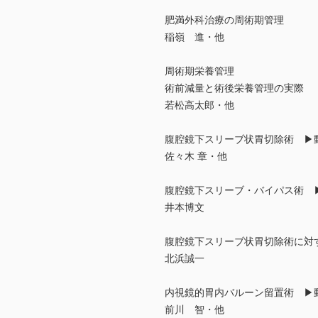
肥満外科治療の周術期管理
稲嶺 進・他
周術期栄養管理
術前減量と術後栄養管理の実際
若松高太郎・他
腹腔鏡下スリーブ状胃切除術 ▶
佐々木 章・他
腹腔鏡下スリーブ・バイパス術 
井本博文
腹腔鏡下スリーブ状胃切除術に対す
北浜誠一
内視鏡的胃内バルーン留置術 ▶
前川 智・他