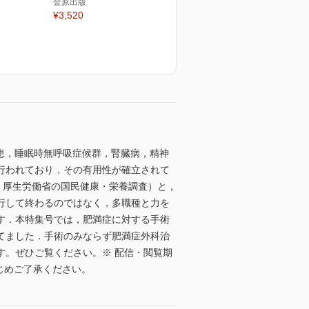
金原出版
¥3,520
疾患，睡眠時無呼吸症候群，腎臓病，精神
行われており，その有用性が確立されて
0年度 厚生労働省の国民健康・栄養調査）と，
行して終わるのではなく，多職種と力を
す．本特集号では，肥満症に対する手術
てました．手術のみならず肥満症外科治
す。ぜひご覧ください。※ 配信・閲覧期
じめご了承ください。