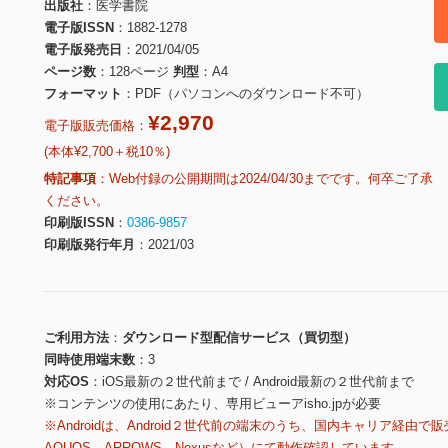
出版社
医学書院
電子版ISSN
1882-1278
電子版発売日
2021/04/05
ページ数
128ページ
判型
A4
フォーマット
PDF（パソコンへのダウンロード不可）
¥2,970
電子版販売価格：
(本体¥2,700＋税10％)
特記事項
Web付録の公開期間は2024/04/30までです。何卒ご了承
ください。
印刷版ISSN
0386-9857
印刷版発行年月
2021/03
ご利用方法
ダウンロード型配信サービス（買切型）
同時使用端末数
3
対応OS
iOS最新の２世代前まで / Android最新の２世代前まで
※コンテンツの使用にあたり、専用ビューアisho.jpが必要
※Androidは、Android２世代前の端末のうち、国内キャリア経由で販
AQUOS、ARROWS、Nexusなど）にて動作確認しています