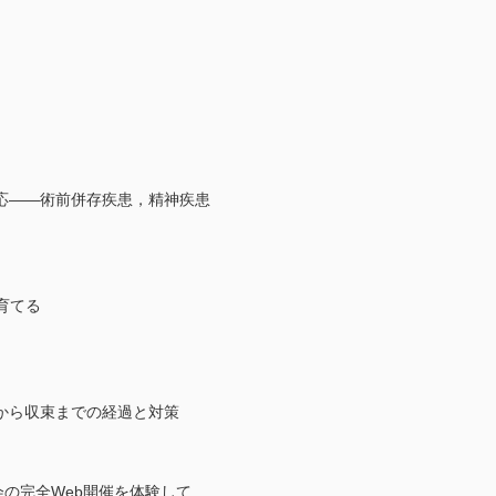
応――術前併存疾患，精神疾患
を育てる
から収束までの経過と対策
会の完全Web開催を体験して