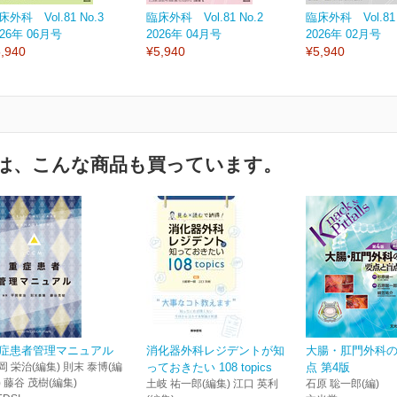
床外科 Vol.81 No.3
臨床外科 Vol.81 No.2
臨床外科 Vol.81 
026年 06月号
2026年 04月号
2026年 02月号
,940
¥5,940
¥5,940
は、こんな商品も買っています。
症患者管理マニュアル
消化器外科レジデントが知
大腸・肛門外科
岡 栄治(編集) 則末 泰博(編
っておきたい 108 topics
点 第4版
) 藤谷 茂樹(編集)
土岐 祐一郎(編集) 江口 英利
石原 聡一郎(編)