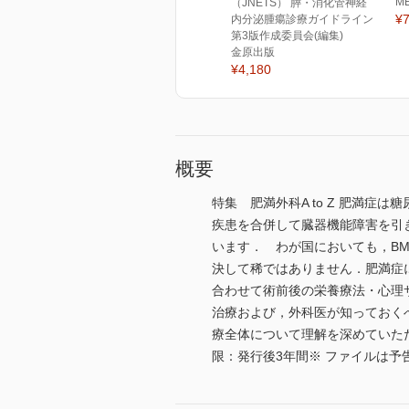
M
（JNETS） 膵・消化管神経
¥7
内分泌腫瘍診療ガイドライン
第3版作成委員会(編集)
金原出版
¥4,180
概要
特集 肥満外科A to Z 肥満
疾患を合併して臓器機能障害を引
います． わが国においても，BMI 
決して稀ではありません．肥満症
合わせて術前後の栄養療法・心理
治療および，外科医が知っておく
療全体について理解を深めていた
限：発行後3年間※ ファイルは