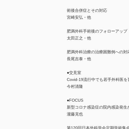
術後合併症とその対応
宮崎安弘・他
肥満外科手術後のフォローアップ
太田正之・他
肥満外科治療の治療困難例への対
長尾吉泰・他
●交見室
Covid-19流行中でも若手外科医
今村清隆
●FOCUS
新型コロナ感染症の院内感染発生
瀧藤克也
第120回日本外科学会定期学術集