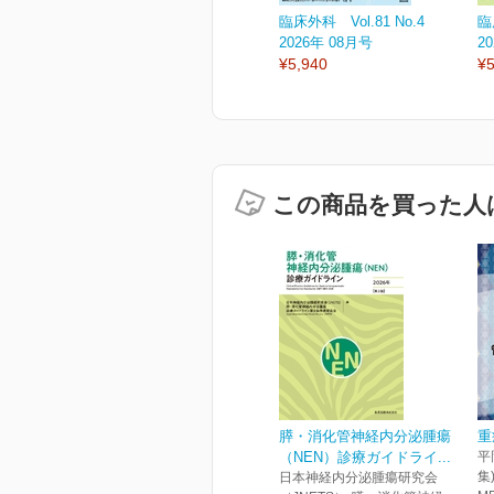
臨床外科 Vol.81 No.4
臨
2026年 08月号
2
¥5,940
¥5
この商品を買った人
膵・消化管神経内分泌腫瘍
重
（NEN）診療ガイドライ...
平
集
日本神経内分泌腫瘍研究会