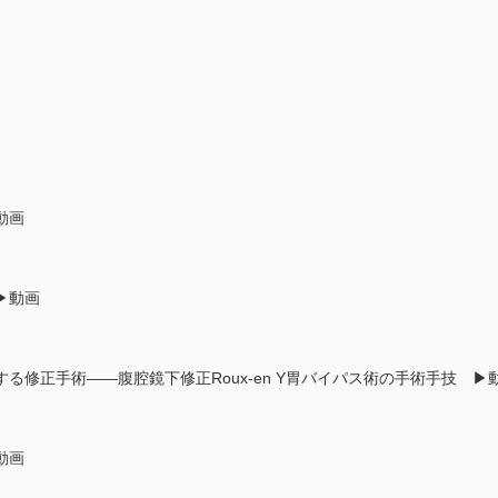
動画
▶動画
る修正手術――腹腔鏡下修正Roux-en Y胃バイパス術の手術手技 ▶
動画