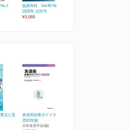
No.1
臨床外科 Vol.80 No.13
臨床外科 Vol.80 No.12
臨
2025年 12月号
2025年 11月号
2
¥3,080
¥3,080
¥
の要点と盲
食道癌診療ガイドライン
2022年版
日本食道学会(編)