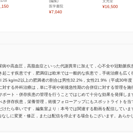
EDSI
(編集)
文光堂
,150
医学書院
¥16,500
¥7,040
症は糖尿病や高血圧，高脂血症といった代謝異常に加えて，心不全や冠動脈
き起こす疾患です．肥満症は欧米では一般的な疾患で，手術治療も広く
25 kg/m2 以上の肥満者の割合は男性32.2%，女性21.9%（平成3
に対する外科治療は，単に手術や術後急性期の合併症に対する管理を施
サポート・併存疾患の管理を行うことではじめて十分な効果を発揮しま
べき併存疾患，栄養管理，術後フォローアップにもスポットライトを当
だけたら幸いです．編集室より：本号では関連する動画を配信していま
予告なしに変更・修正，または配信を停止する場合もございます。あらか