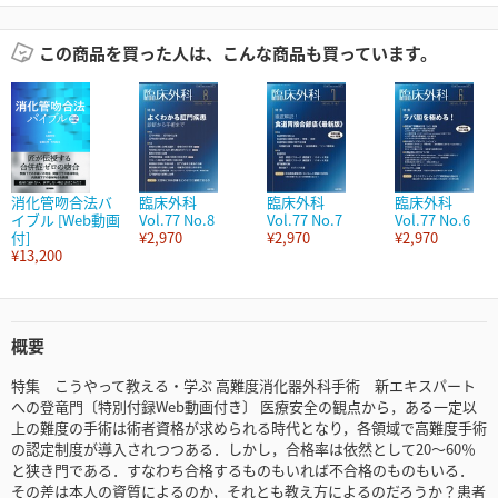
この商品を買った人は、こんな商品も買っています。
消化管吻合法バ
臨床外科
臨床外科
臨床外科
イブル [Web動画
Vol.77 No.8
Vol.77 No.7
Vol.77 No.6
付]
¥2,970
¥2,970
¥2,970
¥13,200
概要
特集 こうやって教える・学ぶ 高難度消化器外科手術 新エキスパート
への登竜門〔特別付録Web動画付き〕 医療安全の観点から，ある一定以
上の難度の手術は術者資格が求められる時代となり，各領域で高難度手術
の認定制度が導入されつつある．しかし，合格率は依然として20～60％
と狭き門である．すなわち合格するものもいれば不合格のものもいる．
その差は本人の資質によるのか，それとも教え方によるのだろうか？患者