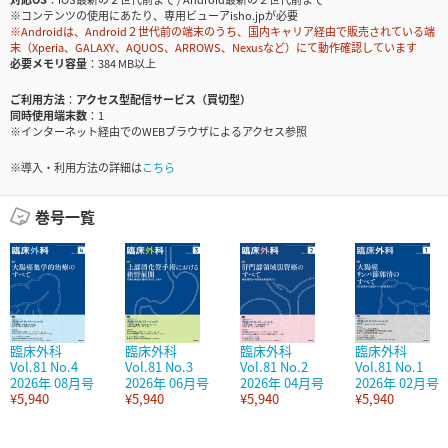
※コンテンツの使用にあたり、専用ビューアisho.jpが必要
※Androidは、Android２世代前の端末のうち、国内キャリア経由で販売されている端
末（Xperia、GALAXY、AQUOS、ARROWS、Nexusなど）にて動作確認しています
必要メモリ容量
384 MB以上
ご利用方法
アクセス型配信サービス（買切型）
同時使用端末数
1
※インターネット経由でのWEBブラウザによるアクセス参照
※導入・利用方法の詳細は
こちら
巻号一覧
臨床外科
臨床外科
臨床外科
臨床外科
Vol.81 No.4
Vol.81 No.3
Vol.81 No.2
Vol.81 No.1
2026年 08月号
2026年 06月号
2026年 04月号
2026年 02月号
¥5,940
¥5,940
¥5,940
¥5,940