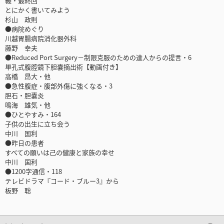
義・最終回
とにかく書いてみよう
杉山 政則
●病院めぐり
川越胃腸病院消化器外科
藤野 幸夫
●Reduced Port Surgery－制限克服のための達人からの提言・6
単孔式腹腔鏡下胆嚢摘出術【動画付き】
高橋 昂大・他
●急性腹症・腹部外傷に強くなる・3
胆石・胆嚢炎
鳴海 雄気・他
●ひとやすみ・164
子供の出生に立ち会う
中川 国利
●昨日の患者
すべての願いは己の健康と家族の幸せ
中川 国利
●1200字通信・118
テレビドラマ『コード・ブルー3』から
板野 聡