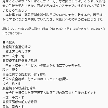
見せるときのポイントはどこか？一方，専攻医としては，どうやって指導
者の手技を学ぶべきか，何ができれば次のステップに進めるのかが知りた
いところであろう．
本特集では，高難度消化器外科手術をいかに安全に教えるか，若手はい
かに学ぶべきかを解説していただき，次世代への技術の継承につなげた
い．
編集室より：本特集では図に関連する動画（Flash形式）を見ることができます．ぜひ論文と併
せてご覧ください．
■消化管
胸腔鏡下食道切除術
教え方と教わり方
大幸 宏幸・他
腹腔鏡下幽門側胃切除術
術者・助手・スコピストの観点から確立する手術手技
稲木 紀幸
胃癌に対する腹腔鏡下胃全摘術
手術を安全精緻に行うためのコツとその習得法
福永 哲・他
腹腔鏡下S状結腸切除術
安全性を担保した腹腔鏡下大腸癌手術の教育法と手技のポイント
大塚 幸喜・他
開腹直腸低位前方切除術
金光 幸秀・他