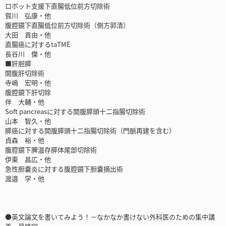
ロボット支援下直腸低位前方切除術
賀川 弘康・他
腹腔鏡下直腸低位前方切除術（側方郭清）
大田 貢由・他
直腸癌に対するtaTME
長谷川 傑・他
■肝胆膵
開腹肝切除術
寺嶋 宏明・他
腹腔鏡下肝切除
伴 大輔・他
Soft pancreasに対する開腹膵頭十二指腸切除術
山本 智久・他
膵癌に対する開腹膵頭十二指腸切除術（門脈再建を含む）
貞森 裕・他
腹腔鏡下脾温存膵体尾部切除術
伊東 昌広・他
急性胆嚢炎に対する腹腔鏡下胆嚢摘出術
渡邉 学・他
●英文論文を書いてみよう！－なかなか書けない外科医のための集中講