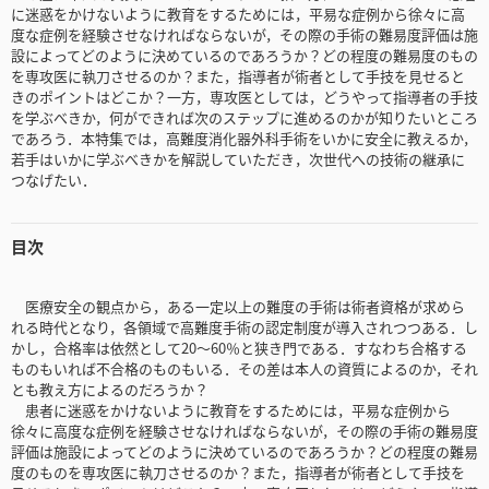
に迷惑をかけないように教育をするためには，平易な症例から徐々に高
度な症例を経験させなければならないが，その際の手術の難易度評価は施
設によってどのように決めているのであろうか？どの程度の難易度のもの
を専攻医に執刀させるのか？また，指導者が術者として手技を見せると
きのポイントはどこか？一方，専攻医としては，どうやって指導者の手技
を学ぶべきか，何ができれば次のステップに進めるのかが知りたいところ
であろう．本特集では，高難度消化器外科手術をいかに安全に教えるか，
若手はいかに学ぶべきかを解説していただき，次世代への技術の継承に
つなげたい．
目次
医療安全の観点から，ある一定以上の難度の手術は術者資格が求めら
れる時代となり，各領域で高難度手術の認定制度が導入されつつある．し
かし，合格率は依然として20～60％と狭き門である．すなわち合格する
ものもいれば不合格のものもいる．その差は本人の資質によるのか，それ
とも教え方によるのだろうか？
患者に迷惑をかけないように教育をするためには，平易な症例から
徐々に高度な症例を経験させなければならないが，その際の手術の難易度
評価は施設によってどのように決めているのであろうか？どの程度の難易
度のものを専攻医に執刀させるのか？また，指導者が術者として手技を