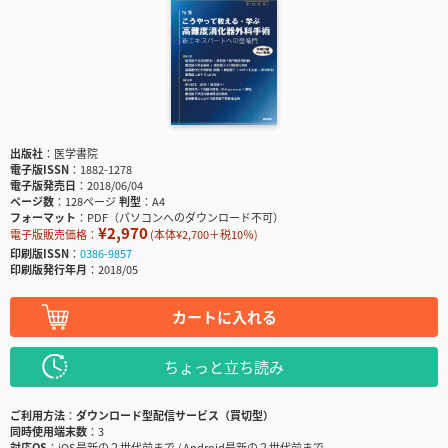
出版社
医学書院
電子版ISSN
1882-1278
電子版発売日
2018/06/04
ページ数
128ページ
判型
A4
フォーマット
PDF（パソコンへのダウンロード不可）
¥2,970
電子版販売価格：
(本体¥2,700＋税10％)
印刷版ISSN
0386-9857
印刷版発行年月
2018/05
カートに入れる
ちょっと立ち読み
ご利用方法
ダウンロード型配信サービス（買切型）
同時使用端末数
3
対応OS
iOS最新の２世代前まで / Android最新の２世代前まで