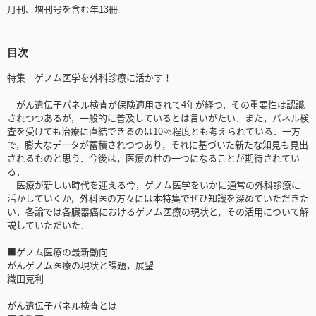
月刊、増刊号を含む年13冊
目次
特集 ゲノム医学を外科診療に活かす！
がん遺伝子パネル検査が保険適用されて4年が経つ．その重要性は認識
されつつあるが，一般的に普及しているとは言いがたい．また，パネル検
査を受けても治療に直結できるのは10％程度とも考えられている．一方
で，膨大なデータが蓄積されつつあり，それに基づいた新たな知見も見出
されるものと思う．今後は，医療の柱の一つになることが期待されてい
る．
医療が新しい時代を迎える今，ゲノム医学をいかに通常の外科診療に
活かしていくか，外科医の方々には本特集でぜひ知識を深めていただきた
い．各論では各臓器癌におけるゲノム医療の現状と，その活用について解
説していただいた．
■ゲノム医療の最新動向
がんゲノム医療の現状と課題，展望
織田克利
がん遺伝子パネル検査とは