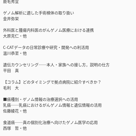
鹿毛秀宣
ゲノム解析に適した手術検体の取り扱い
金井弥栄
外科医と腫瘍内科医のがんゲノム医療における連携
大原克仁・他
C-CATデータの日常診療や研究・開発への利活用
温川恭至・他
遺伝カウンセリング──本人・家族への接し方，説明の仕方
平田 真
【コラム】どのタイミングで拠点病院に紹介すべきか？
毛利 大
■癌種別・ゲノム情報の治療選択への活用
乳癌──乳癌におけるがんゲノム情報と遺伝情報の活用
佐藤綾花・他
食道癌──真の個別化治療へ向けたゲノム医学の応用
西塚 哲・他