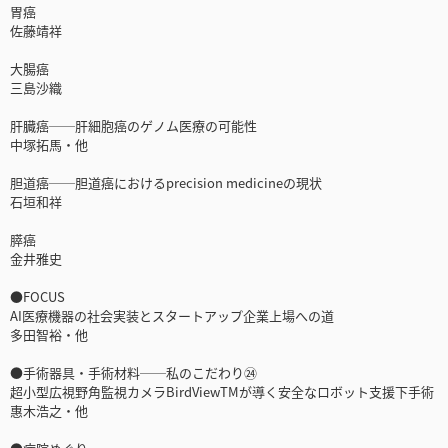
胃癌
佐藤靖祥
大腸癌
三島沙織
肝臓癌──肝細胞癌のゲノム医療の可能性
中塚拓馬・他
胆道癌──胆道癌におけるprecision medicineの現状
石垣和祥
膵癌
金井雅史
●FOCUS
AI医療機器の社会実装とスタートアップ企業上場への道
多田智裕・他
●手術器具・手術材料──私のこだわり㉔
超小型広視野角監視カメラBirdViewTMが導く安全なロボット支援下手術
惠木浩之・他