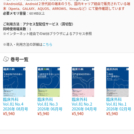
※Androidは、Android２世代前の端末のうち、国内キャリア経由で販売されている端
末（Xperia、GALAXY、AQUOS、ARROWS、Nexusなど）にて動作確認しています
必要メモリ容量
60 MB以上
ご利用方法
アクセス型配信サービス（買切型）
同時使用端末数
1
※インターネット経由でのWEBブラウザによるアクセス参照
※導入・利用方法の詳細は
こちら
巻号一覧
臨床外科
臨床外科
臨床外科
臨床外科
Vol.81 No.4
Vol.81 No.3
Vol.81 No.2
Vol.81 No.1
2026年 08月号
2026年 06月号
2026年 04月号
2026年 02月号
¥5,940
¥5,940
¥5,940
¥5,940