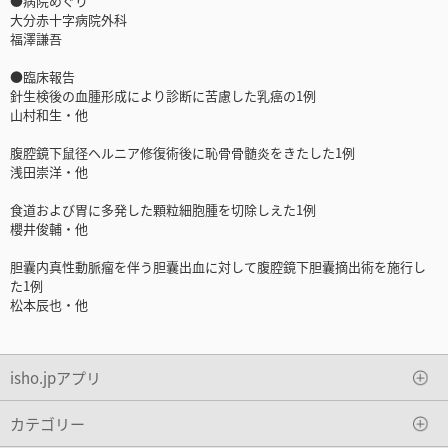
●病院めぐり
大分赤十字病院外科
福澤謙吾
●臨床報告
針生検後の血腫形成により診断に苦慮した乳癌の1例
山村和生・他
腹腔鏡下鼠径ヘルニア修復術後に恥骨骨髄炎をきたした1例
浅田崇洋・他
食道および胃に多発した顆粒細胞腫を切除しえた1例
櫻井俊輔・他
胆囊内真性動脈瘤を伴う胆囊出血に対して腹腔鏡下胆囊摘出術を施行し
た1例
松本辰也・他
isho.jpアプリ
カテゴリー