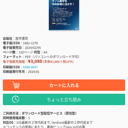
出版社
医学書院
電子版ISSN
1882-1278
電子版発売日
2024/02/05
ページ数
120ページ
判型
A4
フォーマット
PDF（パソコンへのダウンロード不可）
¥3,080
電子版販売価格：
(本体¥2,800＋税10％)
印刷版ISSN
0386-9857
印刷版発行年月
2024/01
カートに入れる
ちょっと立ち読み
ご利用方法
ダウンロード型配信サービス（買切型）
同時使用端末数
3
対応OS
iOS最新の２世代前まで / Android最新の２世代前まで
※コンテンツの使用にあたり、専用ビューアisho.jpが必要