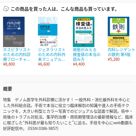
この商品を買った人は、こんな商品も買っています。
ホスピタリスト
ジェネラリスト
病態がみえる
内科レジデント
のための内科診
のための内科外
検査値の本当の
の鉄則 第4版
療フローチャ...
来マニュアル...
読み方
¥5,280
¥8,800
¥6,600
¥4,400
概要
特集 ゲノム医学を外科診療に活かす！ 一般外科・消化器外科を中心と
した外科総合誌。手術で本当に役立つ臨床解剖の知識や達人の手術テク
ニックを、大きい判型とカラー写真でのビジュアルな誌面で解説。術中・
術後のトラブル対処法、集学的治療・周術期管理法の最新情報など、臨床
に根ざした“外科医が最も知りたいこと”に迫る。手技を中心にweb動画も
好評配信中。 (ISSN 0386-9857)