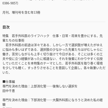
0386-9857)
月刊、増刊号を含む年13冊
目次
特集 若手外科医のライフハック 仕事・日常・将来を豊かにする，先
輩たちの仕事術
若手外科医の前途は洋々である．しかし一方で選択肢が増えたがゆえ
に悩みも多いはずである．選択肢の少なかった先輩たちはがむしゃらに
働き，苦労しながらも上手く切り抜けて今日がある．そこには多くの工
夫や役に立つ経験があったに相違ない．それを後輩にわかりやすく伝授
していただくことを本特集のテーマとした．若手外科医を取り巻く環境
を少しでも軽く，すっきりさせることを意図して企画し，各々執筆いただ
いた．
■仕事編
専門を決めた理由：上部消化管──後悔しない選択を
田中千恵
専門を決めた理由：下部消化管──大腸外科医になろうと決めた私の経
験