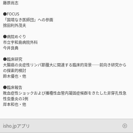
藤原尚志
●FOCUS
「国境なき医師団」への参画
捨田利外茂夫
●病院めぐり
市立宇和島病院外科
今井良典
●臨床研究
大腸癌の炎症性リンパ節腫大に関連する臨床的背景──前向き研究から
の探索的検討
鈴木優也・他
●臨床報告
敗血症性ショックおよび播種性血管内凝固症候群をきたした非穿孔性急
性虫垂炎の1例
岸本和也・他
isho.jpアプリ