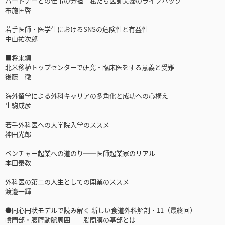
パートナーとの仕事の分担 私たち医師夫婦のライフハック
布施匡啓
若手医師・医学生におけるSNSの危険性と有益性
中山祐次郎
■将来編
北米移植トップセンターで研究・臨床医をする意義と受難
後藤 徹
海外留学による外科キャリアの多角化と成功への心構え
生駒成彦
若手外科医への大学院入学のススメ
神田光郎
ベンチャー起業への道のり──医師起業家のリアル
本田泰教
外科医の第二の人生としての開業のススメ
渡邉一輝
●同心円状モデルで読み解く 新しい食道外科解剖・11（最終回）
噴門部・腹腔動脈周囲──腸間膜の基部とは