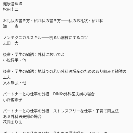
健康管理法
松田圭二
お礼状の書き方・紹介状の書き方──私のお礼状・紹介状
調 憲
ノンテクニカルスキル──明るい病棟にするコツ
志田 大
後輩・学生の勧誘：外科においでよ
小松昇平・他
後輩・学生の勧誘：地域での若い外科医増産のための取り組みと勧誘の
工夫
又木雄弘・他
パートナーとの仕事の分担 DINKs外科医夫婦の場合
小齊侑希子
パートナーとの仕事の分担 ストレスフリーな仕事・子育て両立法──
ある外科医夫婦の場合
花岡まりえ