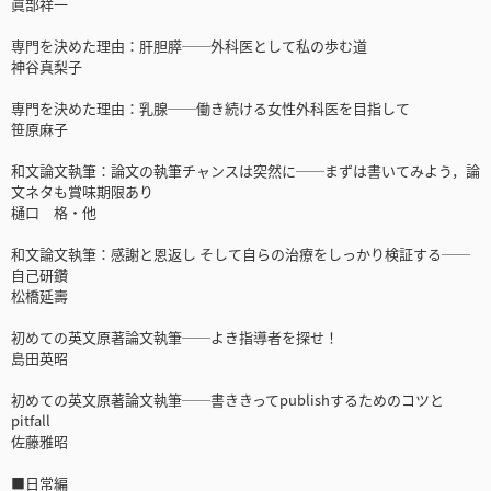
眞部祥一
専門を決めた理由：肝胆膵──外科医として私の歩む道
神谷真梨子
専門を決めた理由：乳腺──働き続ける女性外科医を目指して
笹原麻子
和文論文執筆：論文の執筆チャンスは突然に──まずは書いてみよう，論
文ネタも賞味期限あり
樋口 格・他
和文論文執筆：感謝と恩返し そして自らの治療をしっかり検証する──
自己研鑽
松橋延壽
初めての英文原著論文執筆──よき指導者を探せ！
島田英昭
初めての英文原著論文執筆──書ききってpublishするためのコツと
pitfall
佐藤雅昭
■日常編