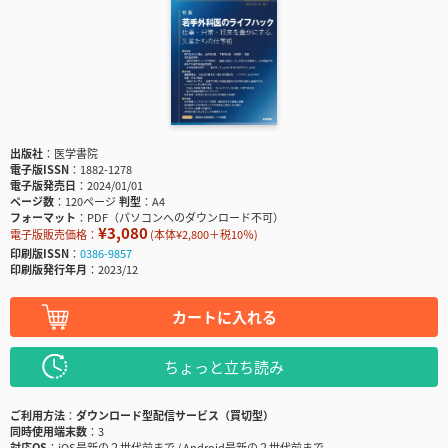
出版社
医学書院
電子版ISSN
1882-1278
電子版発売日
2024/01/01
ページ数
120ページ
判型
A4
フォーマット
PDF（パソコンへのダウンロード不可）
¥3,080
電子版販売価格：
(本体¥2,800＋税10％)
印刷版ISSN
0386-9857
印刷版発行年月
2023/12
カートに入れる
ちょっと立ち読み
ご利用方法
ダウンロード型配信サービス（買切型）
同時使用端末数
3
対応OS
iOS最新の２世代前まで / Android最新の２世代前まで