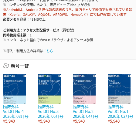
※コンテンツの使用にあたり、専用ビューアisho.jpが必要
※Androidは、Android２世代前の端末のうち、国内キャリア経由で販売されている端
末（Xperia、GALAXY、AQUOS、ARROWS、Nexusなど）にて動作確認しています
必要メモリ容量
48 MB以上
ご利用方法
アクセス型配信サービス（買切型）
同時使用端末数
1
※インターネット経由でのWEBブラウザによるアクセス参照
※導入・利用方法の詳細は
こちら
巻号一覧
臨床外科
臨床外科
臨床外科
臨床外科
Vol.81 No.4
Vol.81 No.3
Vol.81 No.2
Vol.81 No.1
2026年 08月号
2026年 06月号
2026年 04月号
2026年 02月号
¥5,940
¥5,940
¥5,940
¥5,940