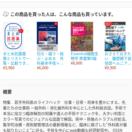
この商品を買った人は、こんな商品も買っています。
まとめ抗菌薬
切る・縫う・結
Essential細胞生
おさえておきた
表とリストで一
ぶ・止める 外
物学 原書第5版
い 腹腔鏡下鼠
覧・比較でき...
科基本手技＋...
¥8,800
径部ヘルニア...
¥3,960
¥6,600
¥9,900
概要
特集 若手外科医のライフハック 仕事・日常・将来を豊かにする，先
輩たちの仕事術 一般外科・消化器外科を中心とした外科総合誌。手術で
本当に役立つ臨床解剖の知識や達人の手術テクニックを、大きい判型と
カラー写真でのビジュアルな誌面で解説。術中・術後のトラブル対処法、
集学的治療・周術期管理法の最新情報など、臨床に根ざした“外科医が最
も知りたいこと”に迫る。手技を中心にweb動画も好評配信中。 (ISSN