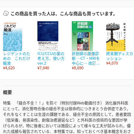
この商品を買った人は、こんな商品も買っています。
レジデントのた
ICU/CCUの薬の
肝胆膵の画像診
終末期ディスカ
めの これだけ
考え方，使い方
断 ─CT・MRIを
ッション
輸液
ver.2
中心に─ 改訂...
¥4,070
¥4,620
¥7,040
¥8,690
概要
特集 「縫合不全！！」を防ぐ〔特別付録Web動画付き〕 消化器外科医
にとって，消化管吻合後の縫合不全は宿命的につきまとう合併症であり，
それをなくすことは生涯の課題である．縫合不全の原因として，患者要因
（低栄養，易感染性，創傷治癒遅延など）と外科医の技術的な要因が挙
げられるが，特に後者においては施設によって様々な工夫が試みられ，優
れた成績も報告されている．本特集では，知っておくべき基本概念をおさ