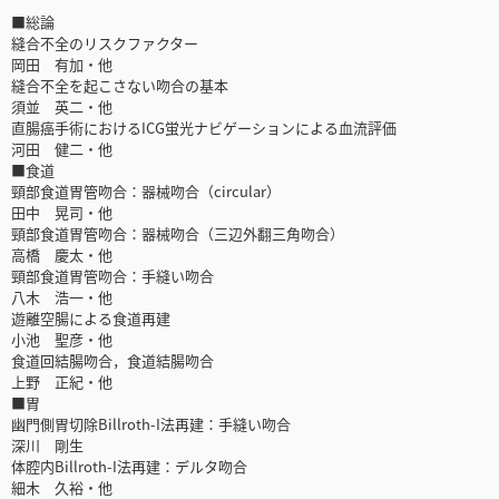
■総論
縫合不全のリスクファクター
岡田 有加・他
縫合不全を起こさない吻合の基本
須並 英二・他
直腸癌手術におけるICG蛍光ナビゲーションによる血流評価
河田 健二・他
■食道
頸部食道胃管吻合：器械吻合（circular）
田中 晃司・他
頸部食道胃管吻合：器械吻合（三辺外翻三角吻合）
高橋 慶太・他
頸部食道胃管吻合：手縫い吻合
八木 浩一・他
遊離空腸による食道再建
小池 聖彦・他
食道回結腸吻合，食道結腸吻合
上野 正紀・他
■胃
幽門側胃切除Billroth-I法再建：手縫い吻合
深川 剛生
体腔内Billroth-I法再建：デルタ吻合
細木 久裕・他