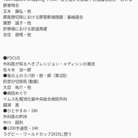
膵胃吻合
又木 雄弘・他
膵尾側切除における膵管断端閉鎖：器械縫合
廣野 誠子・他
肝移植における胆道再建
吉住 朋晴・他
●FOCUS
外科医が知るべきプレシジョン・メディシンの潮流
佐々木 治一郎
●坂の上のラパ肝・胆・膵（第2回）
肝部分切除術 [動画]
大目 祐介・他
●病院めぐり
イムス札幌消化器中央総合病院外科
越湖 進
●ひとやすみ・186
外科医の矜持
中川 国利
●1200字通信・140
ラグビー・ワールドカップ2019に想う