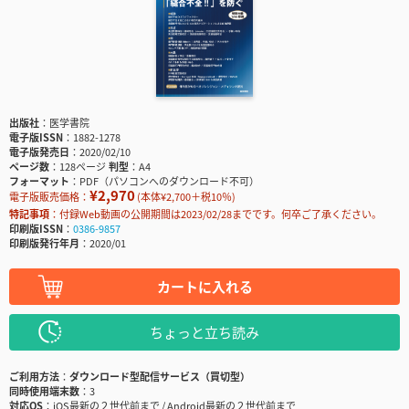
出版社
医学書院
電子版ISSN
1882-1278
電子版発売日
2020/02/10
ページ数
128ページ
判型
A4
フォーマット
PDF（パソコンへのダウンロード不可）
¥2,970
電子版販売価格：
(本体¥2,700＋税10％)
特記事項
付録Web動画の公開期間は2023/02/28までです。何卒ご了承ください。
印刷版ISSN
0386-9857
印刷版発行年月
2020/01
カートに入れる
ちょっと立ち読み
ご利用方法
ダウンロード型配信サービス（買切型）
同時使用端末数
3
対応OS
iOS最新の２世代前まで / Android最新の２世代前まで