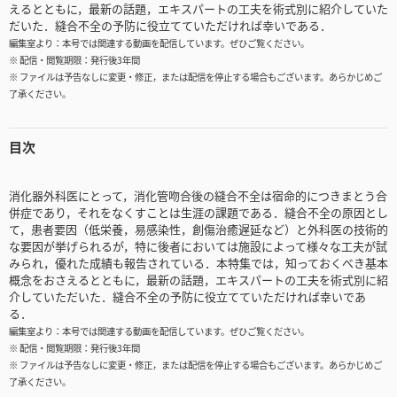
えるとともに，最新の話題，エキスパートの工夫を術式別に紹介していた
だいた．縫合不全の予防に役立てていただければ幸いである．
編集室より：本号では関連する動画を配信しています。ぜひご覧ください。
※ 配信・閲覧期限：発行後3年間
※ ファイルは予告なしに変更・修正，または配信を停止する場合もございます。あらかじめご
了承ください。
目次
消化器外科医にとって，消化管吻合後の縫合不全は宿命的につきまとう合
併症であり，それをなくすことは生涯の課題である．縫合不全の原因とし
て，患者要因（低栄養，易感染性，創傷治癒遅延など）と外科医の技術的
な要因が挙げられるが，特に後者においては施設によって様々な工夫が試
みられ，優れた成績も報告されている．本特集では，知っておくべき基本
概念をおさえるとともに，最新の話題，エキスパートの工夫を術式別に紹
介していただいた．縫合不全の予防に役立てていただければ幸いであ
る．
編集室より：本号では関連する動画を配信しています。ぜひご覧ください。
※ 配信・閲覧期限：発行後3年間
※ ファイルは予告なしに変更・修正，または配信を停止する場合もございます。あらかじめご
了承ください。