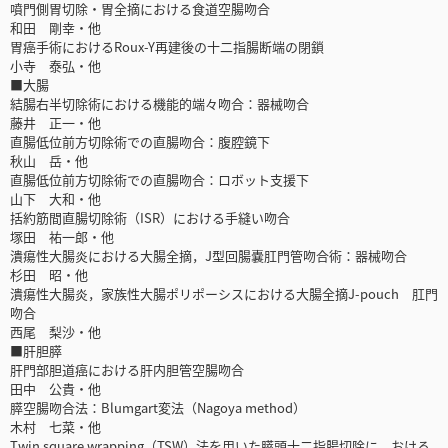
噴門側胃切除・胃全摘における食道空腸吻合
和田 剛幸・他
胃癌手術におけるRoux-Y再建後の十二指腸断端の閉鎖
小寺 泰弘・他
■大腸
結腸右半切除術における機能的端々吻合：器械吻合
藤井 正一・他
直腸低位前方切除術での直腸吻合：腹腔鏡下
秋山 岳・他
直腸低位前方切除術での直腸吻合：ロボット支援下
山下 大和・他
括約筋間直腸切除術（ISR）における手縫い吻合
塚田 祐一郎・他
潰瘍性大腸炎における大腸全摘，J型回腸嚢肛門管吻合術：器械吻合
杉田 昭・他
潰瘍性大腸炎，家族性大腸ポリポーシスにおける大腸全摘J-pouch 肛門
吻合
西尾 梨沙・他
■肝胆膵
肝門部胆道癌における肝内胆管空腸吻合
田中 公貴・他
膵空腸吻合法：Blumgart変法（Nagoya method）
木村 七菜・他
Twin square wrapping（TSW）法を用いた膵頭十二指腸切除に おける