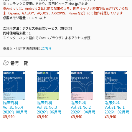
※コンテンツの使用にあたり、専用ビューアisho.jpが必要
※Androidは、Android２世代前の端末のうち、国内キャリア経由で販売されている端
末（Xperia、GALAXY、AQUOS、ARROWS、Nexusなど）にて動作確認しています
必要メモリ容量
156 MB以上
ご利用方法
アクセス型配信サービス（買切型）
同時使用端末数
1
※インターネット経由でのWEBブラウザによるアクセス参照
※導入・利用方法の詳細は
こちら
巻号一覧
臨床外科
臨床外科
臨床外科
臨床外科
Vol.81 No.4
Vol.81 No.3
Vol.81 No.2
Vol.81 No.1
2026年 08月号
2026年 06月号
2026年 04月号
2026年 02月号
¥5,940
¥5,940
¥5,940
¥5,940