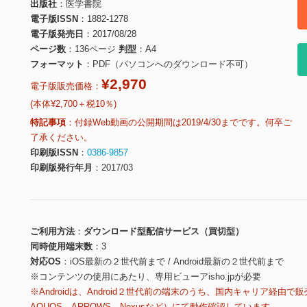
出版社
医学書院
電子版ISSN
1882-1278
電子版発売日
2017/08/28
ページ数
136ページ
判型
A4
フォーマット
PDF（パソコンへのダウンロード不可）
¥2,970
電子版販売価格：
(本体¥2,700＋税10％)
特記事項
付録Web動画の公開期間は2019/4/30までです。何卒ご
了承ください。
印刷版ISSN
0386-9857
印刷版発行年月
2017/03
ご利用方法
ダウンロード型配信サービス（買切型）
同時使用端末数
3
対応OS
iOS最新の２世代前まで / Android最新の２世代前まで
※コンテンツの使用にあたり、専用ビューアisho.jpが必要
※Androidは、Android２世代前の端末のうち、国内キャリア経由で販
AQUOS、ARROWS、Nexusなど）にて動作確認しています