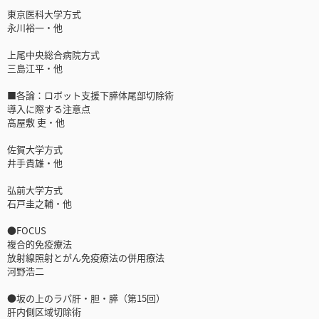
東京医科大学方式
永川裕一・他
上尾中央総合病院方式
三島江平・他
■各論：ロボット支援下膵体尾部切除術
導入に際する注意点
高屋敷 吏・他
佐賀大学方式
井手貴雄・他
弘前大学方式
石戸圭之輔・他
●FOCUS
複合的免疫療法
放射線照射とがん免疫療法の併用療法
河野浩二
●坂の上のラパ肝・胆・膵（第15回）
肝内側区域切除術