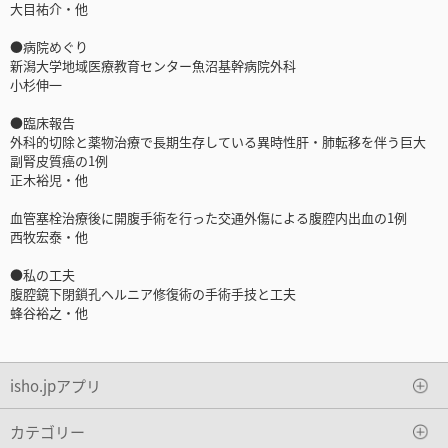
大目祐介・他
●病院めぐり
新潟大学地域医療教育センター魚沼基幹病院外科
小杉伸一
●臨床報告
外科的切除と薬物治療で長期生存している異時性肝・肺転移を伴う巨大
副腎皮質癌の1例
正木裕児・他
血管塞栓治療後に開腹手術を行った交通外傷による腹腔内出血の1例
西牧宏泰・他
●私の工夫
腹腔鏡下閉鎖孔ヘルニア修復術の手術手技と工夫
蜂谷裕之・他
isho.jpアプリ
カテゴリー