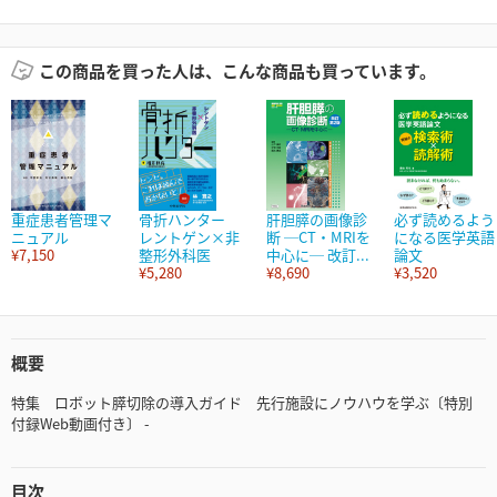
この商品を買った人は、こんな商品も買っています。
重症患者管理マ
骨折ハンター
肝胆膵の画像診
必ず読めるよう
ニュアル
レントゲン×非
断 ─CT・MRIを
になる医学英語
¥7,150
整形外科医
中心に─ 改訂...
論文
¥5,280
¥8,690
¥3,520
概要
特集 ロボット膵切除の導入ガイド 先行施設にノウハウを学ぶ〔特別
付録Web動画付き〕 -
目次