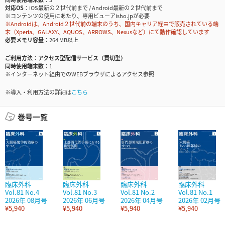
対応OS
iOS最新の２世代前まで / Android最新の２世代前まで
※コンテンツの使用にあたり、専用ビューアisho.jpが必要
※Androidは、Android２世代前の端末のうち、国内キャリア経由で販売されている端
末（Xperia、GALAXY、AQUOS、ARROWS、Nexusなど）にて動作確認しています
必要メモリ容量
264 MB以上
ご利用方法
アクセス型配信サービス（買切型）
同時使用端末数
1
※インターネット経由でのWEBブラウザによるアクセス参照
※導入・利用方法の詳細は
こちら
巻号一覧
臨床外科
臨床外科
臨床外科
臨床外科
Vol.81 No.4
Vol.81 No.3
Vol.81 No.2
Vol.81 No.1
2026年 08月号
2026年 06月号
2026年 04月号
2026年 02月号
¥5,940
¥5,940
¥5,940
¥5,940