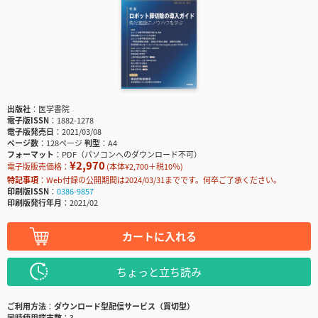
出版社
医学書院
電子版ISSN
1882-1278
電子版発売日
2021/03/08
ページ数
128ページ
判型
A4
フォーマット
PDF（パソコンへのダウンロード不可）
¥2,970
電子版販売価格：
(本体¥2,700＋税10％)
特記事項
Web付録の公開期間は2024/03/31までです。何卒ご了承ください。
印刷版ISSN
0386-9857
印刷版発行年月
2021/02
カートに入れる
ちょっと立ち読み
ご利用方法
ダウンロード型配信サービス（買切型）
同時使用端末数
3