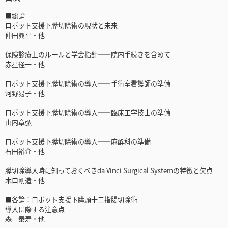
■総論
ロボット支援下膵切除術の現状と未来
仲田興平・他
保険診療上のルールと学会指針――院内手続きを含めて
赤星径一・他
ロボット支援下膵切除術の導入――手術室看護師の準備
河野易子・他
ロボット支援下膵切除術の導入――臨床工学技士の準備
山内章弘
ロボット支援下膵切除術の導入――麻酔科の準備
石田裕介・他
膵切除導入時に知っておくべきda Vinci Surgical Systemの特徴と欠点
木口剛造・他
■各論：ロボット支援下膵頭十二指腸切除術
導入に際する注意点
森 泰寿・他