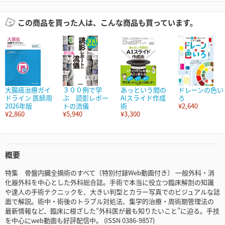
この商品を買った人は、こんな商品も買っています。
大腸癌治療ガイ
３００例で学
あっという間の
ドレーンの色い
ドライン 医師用
ぶ 読影レポー
AIスライド作成
ろ
2026年版
トの流儀
術
¥2,640
¥2,860
¥5,940
¥3,300
概要
特集 骨盤内臓全摘術のすべて〔特別付録Web動画付き〕 一般外科・消
化器外科を中心とした外科総合誌。手術で本当に役立つ臨床解剖の知識
や達人の手術テクニックを、大きい判型とカラー写真でのビジュアルな誌
面で解説。術中・術後のトラブル対処法、集学的治療・周術期管理法の
最新情報など、臨床に根ざした“外科医が最も知りたいこと”に迫る。手技
を中心にweb動画も好評配信中。 (ISSN 0386-9857)