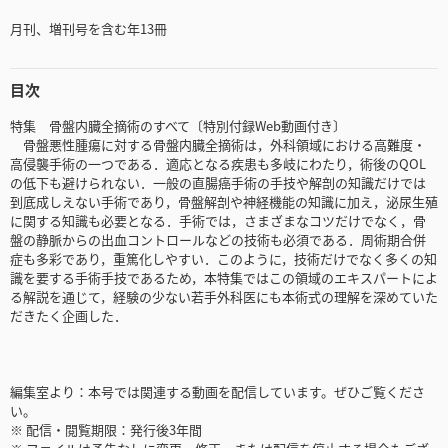
月刊、増刊号を含む年13冊
目次
特集 骨盤内臓全摘術のすべて〔特別付録Web動画付き〕
骨盤悪性腫瘍に対する骨盤内臓全摘術は，外科領域における高難度・
高侵襲手術の一つである．適応となる疾患も多岐にわたり，術後のQOL
の低下も避けられない．一般の直腸癌手術の手技や解剖の知識だけでは
到底成しえない手術であり，骨盤解剖や神経機能の知識に加え，泌尿生殖
に関する知識も必要となる．手術では，さまざまなコツだけでなく，骨
盤の静脈からの出血コントロールなどの技術も必須である．周術期合併
症も多彩であり，重篤化しやすい．このように，技術だけでなく多くの知
識を要する手術手技であるため，本特集ではこの領域のエキスパートによ
る解説を通じて，経験の少ない若手外科医にも本術式の理解を深めていた
だきたく企画した．
編集室より：本号では関連する動画を配信しています。ぜひご覧くださ
い。
※ 配信・閲覧期限：発行後3年間