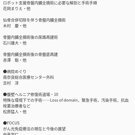
ロボット支援骨盤内臓全摘術に必要な解剖と手術手順
花岡まりえ・他
仙骨合併切除を伴う骨盤内臓全摘術
木村 慶・他
骨盤内臓全摘術後の尿路再建術
石川雄大・他
骨盤内臓全摘術後の骨盤底再建
赤澤 聡・他
●病院めぐり
南奈良総合医療センター外科
吉村 淳
●腹壁ヘルニア修復術道場・10
特殊な環境下での手術──Loss of domain，緊急手術，汚染手術，抗血
栓薬治療者など
松原猛人・他
●FOCUS
がん光免疫療法の現在と今後の展望
中島崇仁