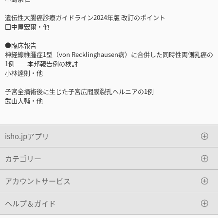
遺伝性大腸癌診療ガイドライン2024年版 改訂のポイント
田中屋宏爾・他
●臨床報告
神経線維腫症1型（von Recklinghausen病）に合併した同時性両側乳癌の
1例──本邦報告例の検討
小林達則・他
子宮全摘術後に生じた子宮広間膜裂孔ヘルニアの1例
武山大輔・他
isho.jpアプリ
カテゴリー
アカウントサービス
ヘルプ＆ガイド