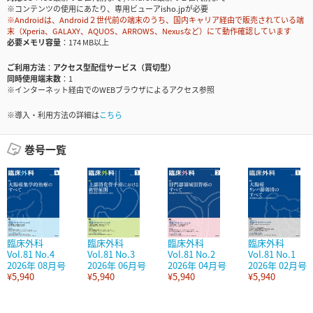
※コンテンツの使用にあたり、専用ビューアisho.jpが必要
※Androidは、Android２世代前の端末のうち、国内キャリア経由で販売されている端
末（Xperia、GALAXY、AQUOS、ARROWS、Nexusなど）にて動作確認しています
必要メモリ容量
174 MB以上
ご利用方法
アクセス型配信サービス（買切型）
同時使用端末数
1
※インターネット経由でのWEBブラウザによるアクセス参照
※導入・利用方法の詳細は
こちら
巻号一覧
臨床外科
臨床外科
臨床外科
臨床外科
Vol.81 No.4
Vol.81 No.3
Vol.81 No.2
Vol.81 No.1
2026年 08月号
2026年 06月号
2026年 04月号
2026年 02月号
¥5,940
¥5,940
¥5,940
¥5,940