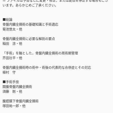
※ ファイルは予告なしに変更・修正，または配信を停止する場合もござ
います。あらかじめご了承ください。
■総論
骨盤内臓全摘術の基礎知識と手術適応
菊池悠太・他
骨盤内臓全摘術に必要な解剖の要点
稲田 涼・他
「手術」を軸とした，骨盤内臓全摘術の周術期管理
芥田壮平・他
骨盤内臓全摘術時の術中・術後の代表的な合併症とその対応
植村 守
■手術手技
開腹骨盤内臓全摘術
須藤 剛・他
腹腔鏡下骨盤内臓全摘術
塚田祐一郎・他