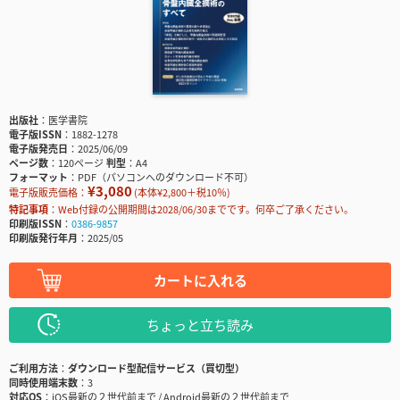
出版社
医学書院
電子版ISSN
1882-1278
電子版発売日
2025/06/09
ページ数
120ページ
判型
A4
フォーマット
PDF（パソコンへのダウンロード不可）
¥3,080
電子版販売価格：
(本体¥2,800＋税10％)
特記事項
Web付録の公開期間は2028/06/30までです。何卒ご了承ください。
印刷版ISSN
0386-9857
印刷版発行年月
2025/05
カートに入れる
ちょっと立ち読み
ご利用方法
ダウンロード型配信サービス（買切型）
同時使用端末数
3
対応OS
iOS最新の２世代前まで / Android最新の２世代前まで