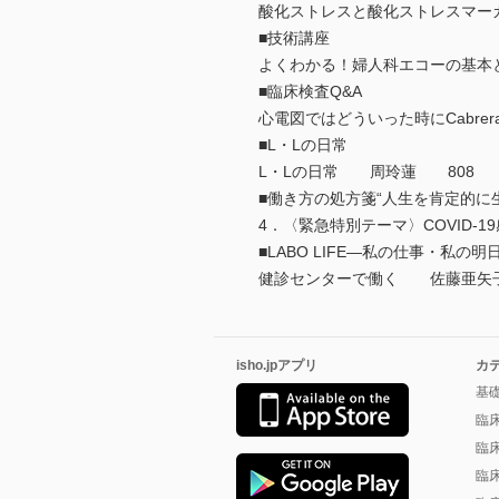
酸化ストレスと酸化ストレスマ
■技術講座
よくわかる！婦人科エコーの基本
■臨床検査Q&A
心電図ではどういった時にCabr
■L・Lの日常
L・Lの日常 周玲蓮 808
■働き方の処方箋“人生を肯定的に
4．〈緊急特別テーマ〉COVID
■LABO LIFE―私の仕事・私の
健診センターで働く 佐藤亜矢
isho.jpアプリ
カ
基
臨
臨
臨