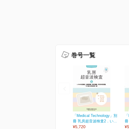
巻号一覧
「Medical Technology」別
「M
冊 乳房超音波検査2．い...
冊
¥5,720
¥5