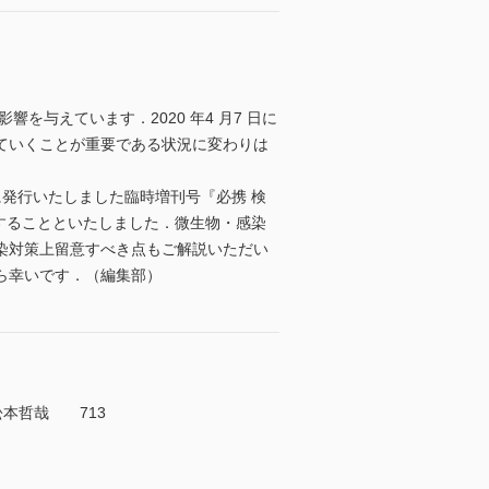
与えています．2020 年4 月7 日に
していくことが重要である状況に変わりは
に発行いたしました臨時増刊号『必携 検
録することといたしました．微生物・感染
染対策上留意すべき点もご解説いただい
ら幸いです．（編集部）
松本哲哉 713