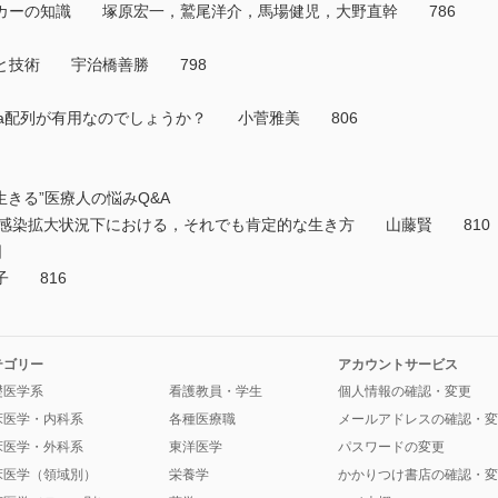
ーカーの知識 塚原宏一，鷲尾洋介，馬場健児，大野直幹 786
と技術 宇治橋善勝 798
era配列が有用なのでしょうか？ 小菅雅美 806
生きる”医療人の悩みQ&A
-19感染拡大状況下における，それでも肯定的な生き方 山藤賢 81
明日
子 816
テゴリー
アカウントサービス
礎医学系
看護教員・学生
個人情報の確認・変更
床医学・内科系
各種医療職
メールアドレスの確認・変
床医学・外科系
東洋医学
パスワードの変更
床医学（領域別）
栄養学
かかりつけ書店の確認・変