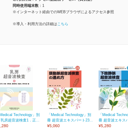
同時使用端末数
1
※インターネット経由でのWEBブラウザによるアクセス参照
※導入・利用方法の詳細は
こちら
edical Technology」別
「Medical Technology」別
「Medical Techn
 乳房超音波検査1．正...
冊 超音波エキスパート23...
冊 超音波エキスパー
,280
¥5,060
¥5,280