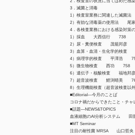
2．検査室の状況に当てはめた感
3．滅菌と消毒
1）検査室業務に関連した滅菌法
2）有効な消毒薬の使用法 尾家
4．各検査業務における感染対策
1）採血 大西信行 738
2）尿・糞便検査 茂籠邦彦 7
3）血算・血清・生化学的検査 
4）病理学的検査 平澤浩 75
5）微生物検査 西功 758
6）遺伝子・核酸検査 福地邦彦
7）超音波検査 鯉渕晴美 76
8）生理機能検査（超音波検査以
■Editorial―今月のことば
コロナ禍だからできたこと・チ
■話題―NEWS&TOPICS
血液細胞のAI分析システム 田
■MT Seminar
注目の耐性菌 MRSA 山口哲