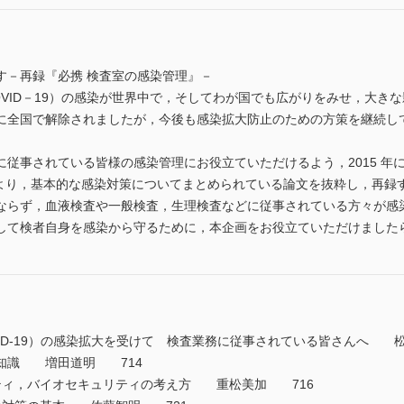
す－再録『必携 検査室の感染管理』－
ID－19）の感染が世界中で，そしてわが国でも広がりをみせ，大きな影響を
 日に全国で解除されましたが，今後も感染拡大防止のための方策を継続
従事されている皆様の感染管理にお役立ていただけるよう，2015 年
号）より，基本的な感染対策についてまとめられている論文を抜粋し，再
ならず，血液検査や一般検査，生理検査などに従事されている方々が感
して検者自身を感染から守るために，本企画をお役立ていただけました
ID-19）の感染拡大を受けて 検査業務に従事されている皆さんへ 
知識 増田道明 714
ティ，バイオセキュリティの考え方 重松美加 716