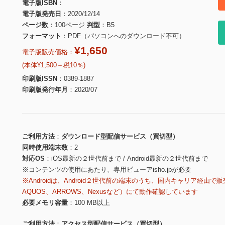
電子版ISBN
電子版発売日
2020/12/14
ページ数
100ページ
判型
B5
フォーマット
PDF（パソコンへのダウンロード不可）
¥1,650
電子版販売価格：
(本体¥1,500＋税10％)
印刷版ISSN
0389-1887
印刷版発行年月
2020/07
ご利用方法
ダウンロード型配信サービス（買切型）
同時使用端末数
2
対応OS
iOS最新の２世代前まで / Android最新の２世代前まで
※コンテンツの使用にあたり、専用ビューアisho.jpが必要
※Androidは、Android２世代前の端末のうち、国内キャリア経由で販
AQUOS、ARROWS、Nexusなど）にて動作確認しています
必要メモリ容量
100 MB以上
ご利用方法
アクセス型配信サービス（買切型）