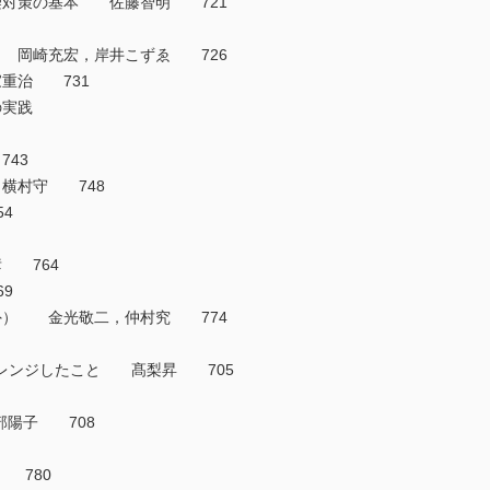
染対策の基本 佐藤智明 721
 岡崎充宏，岸井こずゑ 726
重治 731
の実践
43
横村守 748
4
 764
9
外） 金光敬二，仲村究 774
ャレンジしたこと 髙梨昇 705
部陽子 708
央 780