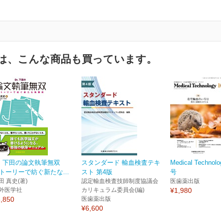
は、こんな商品も買っています。
r. 下田の論文執筆無双
スタンダード 輸血検査テキ
Medical Technol
トーリーで紡ぐ新たな...
スト 第4版
号
田 真史(著)
認定輸血検査技師制度協議会
医歯薬出版
外医学社
カリキュラム委員会(編)
¥1,980
,850
医歯薬出版
¥6,600