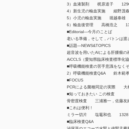
3）血液製剤 梶原道子 129
4）新生児の輸血実施 細野茂春
5）小児の輸血実施 堀越泰雄 
6）輸血後管理 高橋浩之 13
■Editorial―今月のことば
老いる準備，そして，バトンは
■話題―NEWS&TOPICS
超音波を用いたAIによる肝腫瘤
AiCCLS（愛知県臨床検査標準
■呼吸機能検査の苦手意識をなく
2）呼吸機能検査Q&A 鈴木範
■FOCUS
PCRによる菌種同定の実際 大
■知っておきたい この検査
骨密度検査 三浦雅一，佐藤友紀
■これは便利！
ミラー切片 塩竈和也 1328
■臨床検査Q&A
泌尿器のエコーで水腎と傍腎盂嚢