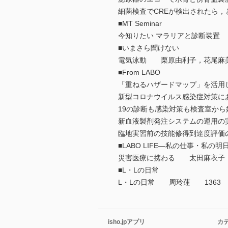
細菌検査でCREが検出されたら
■MT Seminar
今知りたい マラリアと診断装置
■いまさら聞けない
電気泳動 栗原由利子，花尾麻美
■From LABO
「重ねるハザードマップ」を活用
新型コロナウイルス感染症対策におけるIn
19の診断も感染対策も検査室か
新血液製剤発注システムの運用の
臨地実習前の技能修得到達度評価
■LABO LIFE―私の仕事・私の
災害医療に携わる 太田麻衣子
■L・Lの日常
L・Lの日常 周玲蓮 1363
isho.jpアプリ
カ