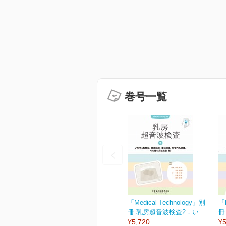
巻号一覧
「Medical Technology」別
「M
冊 乳房超音波検査2．い...
冊
¥5,720
¥5