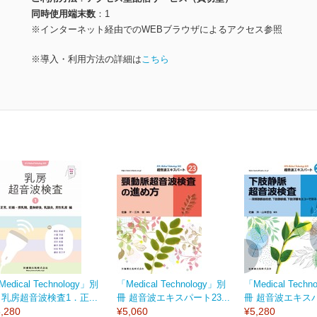
同時使用端末数
1
※インターネット経由でのWEBブラウザによるアクセス参照
※導入・利用方法の詳細は
こちら
edical Technology」別
「Medical Technology」別
「Medical Techn
 乳房超音波検査1．正...
冊 超音波エキスパート23...
冊 超音波エキスパー
,280
¥5,060
¥5,280