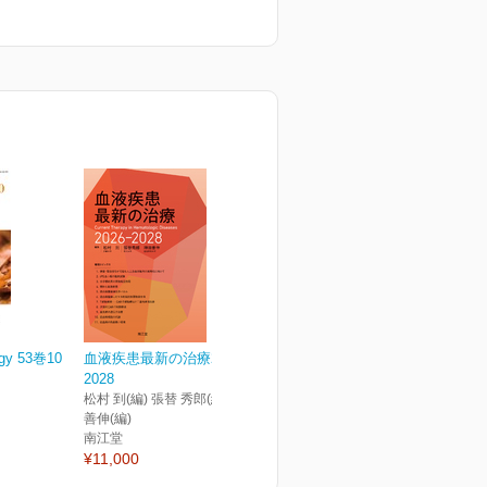
ogy 53巻10
血液疾患最新の治療2026-
2028
松村 到(編) 張替 秀郎(編) 神田
善伸(編)
南江堂
¥11,000