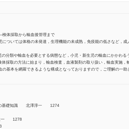
―検体採取から輸血後管理まで
については体格の未発達，生理機能の未成熟，免疫能の低さなど，成
児の分類や輸血を必要とする病態など，小児・新生児の輸血にかかわる
，検体採取の方法に始まり，輸血検査，血液製剤の取り扱い，輸血実施，
血の基本を網羅できるような構成となっておりますので，ご理解の一助
児の基礎知識 北澤淳一 1274
一 1278
3