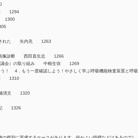
0
 1294
1300
05
渡された 矢内充 1263
の画像診断 西田直生志 1266
化協議会）の取り組み 中根生弥 1269
そう！ 4．もう一度確認しよう！やさしく学ぶ呼吸機能検査装置と呼
孝 1310
楠清文 1320
 1326
胞の鑑別に苦慮するケースがあります．何かよい指標などはあるので