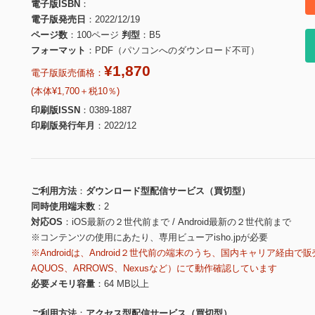
電子版ISBN
電子版発売日
2022/12/19
ページ数
100ページ
判型
B5
フォーマット
PDF（パソコンへのダウンロード不可）
¥1,870
電子版販売価格：
(本体¥1,700＋税10％)
印刷版ISSN
0389-1887
印刷版発行年月
2022/12
ご利用方法
ダウンロード型配信サービス（買切型）
同時使用端末数
2
対応OS
iOS最新の２世代前まで / Android最新の２世代前まで
※コンテンツの使用にあたり、専用ビューアisho.jpが必要
※Androidは、Android２世代前の端末のうち、国内キャリア経由で販
AQUOS、ARROWS、Nexusなど）にて動作確認しています
必要メモリ容量
64 MB以上
ご利用方法
アクセス型配信サービス（買切型）