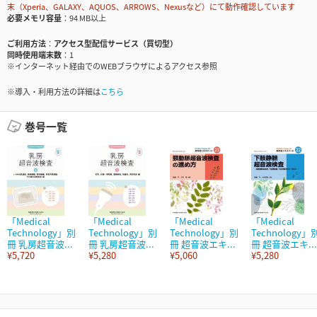
末（Xperia、GALAXY、AQUOS、ARROWS、Nexusなど）にて動作確認しています
必要メモリ容量
94 MB以上
ご利用方法
アクセス型配信サービス（買切型）
同時使用端末数
1
※インターネット経由でのWEBブラウザによるアクセス参照
※導入・利用方法の詳細は
こちら
巻号一覧
「Medical
「Medical
「Medical
「Medical
Technology」別
Technology」別
Technology」別
Technology」
冊 乳房超音波...
冊 乳房超音波...
冊 超音波エキ...
冊 超音波エキ...
¥5,720
¥5,280
¥5,060
¥5,280