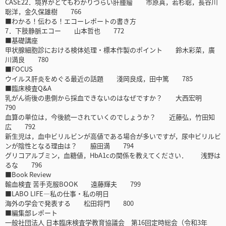
CASE22．境界がとてもわかりづらい肝腫瘤 市原真，若杉聡，長谷川
聡洋，金久保雄樹 766
■わかる！伝わる！エコーレポートの書き方
7．下肢静脈エコー 山本哲也 772
■基礎講座
甲状腺細胞診における検体処理・標本作製のポイント 鈴木彩菜，廣
川満良 780
■FOCUS
ウイルス肝炎をめぐる最近の話題 淺岡良成，田中篤 785
■臨床検査Q&A
乳がん術後の患側から採血できないのはなぜですか？ 大西宏明
790
血算の単位は，今後統一されていくのでしょうか？ 近藤弘，竹田知
広 792
新生児は，血中ビリルビンが高値である場合が多いですが，尿中ビリルビ
ンが陰性となる理由は？ 脇田満 794
グリコアルブミン，血糖値，HbA1cの関係を教えてください． 浅野は
るな 796
■Book Review
輸血検査 苦手克服BOOK 遠藤輝夫 799
■LABO LIFE―私の仕事・私の明日
海外の学会で発表する 松田将門 800
■編集部レポート
一般社団法人 日本臨床検査学教育協議会 第16回定時総会（令和3年