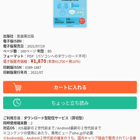
出版社
医歯薬出版
電子版ISBN
電子版発売日
2021/07/19
ページ数
100ページ
判型
B5
フォーマット
PDF（パソコンへのダウンロード不可）
¥1,870
電子版販売価格：
(本体¥1,700＋税10％)
印刷版ISSN
0389-1887
印刷版発行年月
2021/07
カートに入れる
ちょっと立ち読み
ご利用方法
ダウンロード型配信サービス（買切型）
同時使用端末数
2
対応OS
iOS最新の２世代前まで / Android最新の２世代前まで
※コンテンツの使用にあたり、専用ビューアisho.jpが必要
※Androidは、Android２世代前の端末のうち、国内キャリア経由で販売されている端