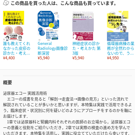
この商品を買った人は、こんな商品も買っています。
誰も教えてくれ
General
神経症状の診か
循環器病棟の業
なかった皮疹の
Radiology画像診
た・考えかた 第
務が全然わから
診かた・考え...
断演習
3版
ないので、う...
¥4,400
¥5,940
¥5,940
¥4,950
概要
泌尿器エコー 実践活用術
エコーの成書を見ると「解剖→走査法→画像の見方」といった流れで
解説されていることが多いかと思いますが，本特集は実践で活用できるよ
う，臨床症状・状況別に何を疑いどのようにアプローチをするのかを軸に
お届けします．
1章では泌尿器科と腎臓内科それぞれの医師のお立場から，泌尿器エコ
ーの意義と役割をご紹介いただき，2章では実際の検査の進め方を学んで
いただきます．本特集を活用し，実践に役立てていただけたら幸いです．