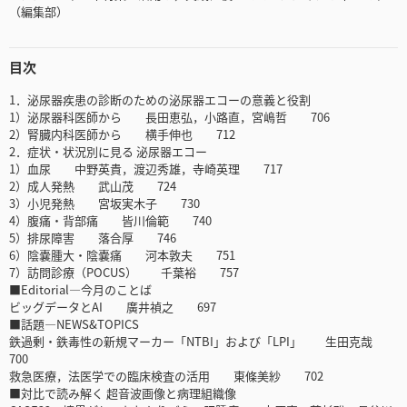
（編集部）
目次
1．泌尿器疾患の診断のための泌尿器エコーの意義と役割
1）泌尿器科医師から 長田恵弘，小路直，宮嶋哲 706
2）腎臓内科医師から 横手伸也 712
2．症状・状況別に見る 泌尿器エコー
1）血尿 中野英貴，渡辺秀雄，寺崎英理 717
2）成人発熱 武山茂 724
3）小児発熱 宮坂実木子 730
4）腹痛・背部痛 皆川倫範 740
5）排尿障害 落合厚 746
6）陰嚢腫大・陰嚢痛 河本敦夫 751
7）訪問診療（POCUS） 千葉裕 757
■Editorial―今月のことば
ビッグデータとAI 廣井禎之 697
■話題―NEWS&TOPICS
鉄過剰・鉄毒性の新規マーカー「NTBI」および「LPI」 生田克哉
700
救急医療，法医学での臨床検査の活用 東條美紗 702
■対比で読み解く 超音波画像と病理組織像