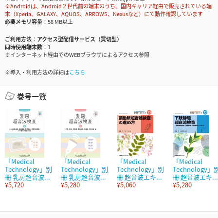
※Androidは、Android２世代前の端末のうち、国内キャリア経由で販売されている端
末（Xperia、GALAXY、AQUOS、ARROWS、Nexusなど）にて動作確認しています
必要メモリ容量
58 MB以上
ご利用方法
アクセス型配信サービス（買切型）
同時使用端末数
1
※インターネット経由でのWEBブラウザによるアクセス参照
※導入・利用方法の詳細は
こちら
巻号一覧
「Medical
「Medical
「Medical
「Medical
Technology」別
Technology」別
Technology」別
Technology」
冊 乳房超音波...
冊 乳房超音波...
冊 超音波エキ...
冊 超音波エキ...
¥5,720
¥5,280
¥5,060
¥5,280