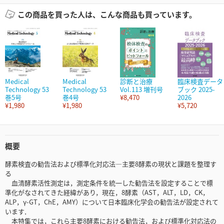
この商品を買った人は、こんな商品も買っています。
Medical
Medical
診断と治療
臨床検査データ
Technology 53
Technology 53
Vol.113 増刊号
ブック 2025-
巻5号
巻4号
¥8,470
2026
¥1,980
¥1,980
¥5,720
概要
酵素検査の勧告法および標準化対応法―主要8酵素の現状と課題を整理す
る
血清酵素活性測定は，測定条件を統一した勧告法を設定することで標
準化がなされてきた経緯があり，現在，8酵素（AST，ALT，LD，CK，
ALP，γ-GT，ChE，AMY）について日本臨床化学会の勧告法が設定されて
います．
本特集では，これら主要8酵素における勧告法，および標準化対応法の