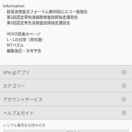
Information
超音波検査法フォーラム第68回心エコー勉強会
第2回認定穿刺液細胞検査技師指定講習会
第2回認定寄生虫検査技師指定講習会
VOICE読者のページ
L・Lの日常（周玲蓮）
MTパズル
編集後記・次号予告
isho.jpアプリ
カテゴリー
アカウントサービス
ヘルプ＆ガイド
シリアル番号をお持ちの方