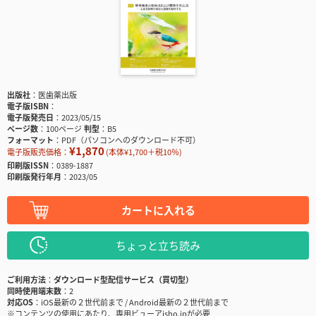
出版社
医歯薬出版
電子版ISBN
電子版発売日
2023/05/15
ページ数
100ページ
判型
B5
フォーマット
PDF（パソコンへのダウンロード不可）
¥1,870
電子版販売価格：
(本体¥1,700＋税10％)
印刷版ISSN
0389-1887
印刷版発行年月
2023/05
カートに入れる
ちょっと立ち読み
ご利用方法
ダウンロード型配信サービス（買切型）
同時使用端末数
2
対応OS
iOS最新の２世代前まで / Android最新の２世代前まで
※コンテンツの使用にあたり、専用ビューアisho.jpが必要