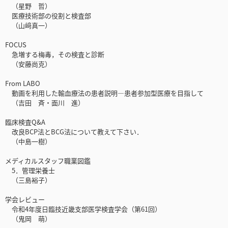
（星野 哲）
医療技術部の役割と検査部
（山﨑真一）
FOCUS
急増する梅毒，その検査と診断
（安藤尚克）
From LABO
動画を利用した輸血療法の患者説明―患者参加型医療を目指して
（吉田 斉・面川 進）
臨床検査Q&A
改良BCP法とBCG法について教えて下さい．
（中島一樹）
メディカルスタッフ職業図鑑
5．管理栄養士
（三島裕子）
学会レビュー
令和4年度日臨技近畿支部医学検査学会（第61回）
（鬼岡 萌）