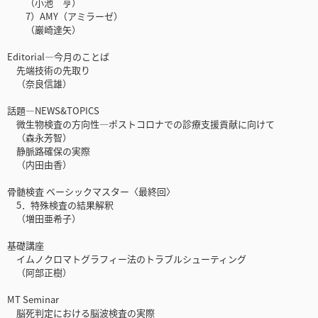
（小池 亨）
7）AMY（アミラーゼ）
（巖崎達矢）
Editorial―今月のことば
先端技術の先取り
（奈良信雄）
話題―NEWS&TOPICS
微生物検査の方向性―ポストコロナでの診療支援貢献に向けて
（森永芳智）
静脈路確保の実際
（内田由香）
骨髄検査 ベーシックマスター〈最終回〉
5．特殊検査の結果解釈
（増田亜希子）
基礎講座
イムノクロマトグラフィー法のトラブルシューティング
（阿部正樹）
MT Seminar
脳死判定における脳波検査の実際