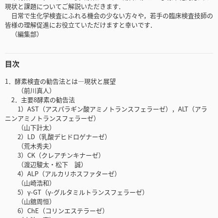
現状と課題についてご解説いただきます．
日常で生化学検査にふれる機会の少ない方々や，若手の臨床検査技師の
皆様の理解促進にお役立ていただけますと幸いです．
（編集部）
目次
1．酵素検査の勧告法とは―現状と展望
（前川真人）
2．主要8酵素の勧告法
1）AST（アスパラギン酸アミノトランスフェラーゼ），ALT（アラ
ニンアミノトランスフェラーゼ）
（山下計太）
2）LD（乳酸デヒドロゲナーゼ）
（荒木秀夫）
3）CK（クレアチンキナーゼ）
（渡辺駿太・松下 誠）
4）ALP（アルカリホスファターゼ）
（山崎浩和）
5）γ-GT（γ-グルタミルトランスフェラーゼ）
（山舘周恒）
6）ChE（コリンエステラーゼ）