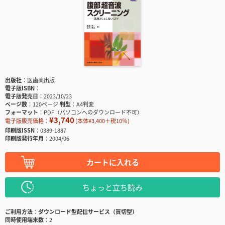
出版社
医歯薬出版
電子版ISBN
電子版発売日
2023/10/23
ページ数
120ページ
判型
A4判変
フォーマット
PDF（パソコンへのダウンロード不可）
¥3,740
電子版販売価格：
(本体¥3,400＋税10％)
印刷版ISSN
0389-1887
印刷版発行年月
2004/06
カートに入れる
ちょっと立ち読み
ご利用方法
ダウンロード型配信サービス（買切型）
同時使用端末数
2