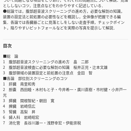
とししないコツ，注意点などをわかりやすく記述している．
●総論では，腹部超音波スクリーニングの進め方，必要な解剖の知識，
装置の設定法と前処置の必要性などを概説し，全体像が把握できる編
集．各論では各臓器ごとに見落としをしない走査手順，チェックポイン
ト，陥りやすいピットフォールなどを実際の写真を提示して解説．
目次
■総 論
1 腹部超音波スクリーニングの進め方 畠 二郎
2 腹部超音波検査に必要な解剖の知識 桜井正児・辻本文雄
3 腹部領域の装置設定と前処置の注意点 金田 智
■各論 部位別スクリーニングのコツ
1 肝臓 南里和秀
2 胆嚢 西田睦・木村もと子・今井希一・廣川直樹・市村健・小井戸一
光
3 膵臓 関根智紀・朝田 寛
4 脾臓 岩崎信広
5 腎臓 高梨 昇
6 婦人科 岩崎昭宏
7 消化管 長谷川雄一・浅野幸宏・伊能崇税