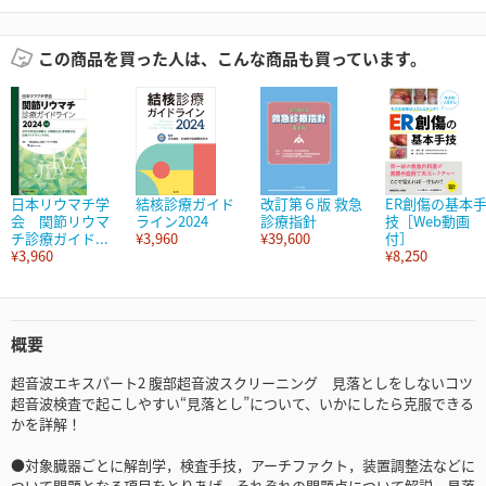
この商品を買った人は、こんな商品も買っています。
日本リウマチ学
結核診療ガイド
改訂第６版 救急
ER創傷の基本
会 関節リウマ
ライン2024
診療指針
技［Web動画
チ診療ガイド...
¥3,960
¥39,600
付］
¥3,960
¥8,250
概要
超音波エキスパート2 腹部超音波スクリーニング 見落としをしないコツ
超音波検査で起こしやすい“見落とし”について、いかにしたら克服できる
かを詳解！
●対象臓器ごとに解剖学，検査手技，アーチファクト，装置調整法などに
ついて問題となる項目をとりあげ，それぞれの問題点について解説．見落