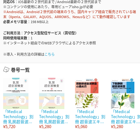
対応OS
iOS最新の２世代前まで / Android最新の２世代前まで
※コンテンツの使用にあたり、専用ビューアisho.jpが必要
※Androidは、Android２世代前の端末のうち、国内キャリア経由で販売されている端
末（Xperia、GALAXY、AQUOS、ARROWS、Nexusなど）にて動作確認しています
必要メモリ容量
198 MB以上
ご利用方法
アクセス型配信サービス（買切型）
同時使用端末数
1
※インターネット経由でのWEBブラウザによるアクセス参照
※導入・利用方法の詳細は
こちら
巻号一覧
「Medical
「Medical
「Medical
「Medical
Technology」別
Technology」別
Technology」別
Technology」
冊 乳房超音波...
冊 乳房超音波...
冊 超音波エキ...
冊 超音波エキ...
¥5,720
¥5,280
¥5,060
¥5,280