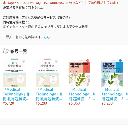
末（Xperia、GALAXY、AQUOS、ARROWS、Nexusなど）にて動作確認しています
必要メモリ容量
78 MB以上
ご利用方法
アクセス型配信サービス（買切型）
同時使用端末数
1
※インターネット経由でのWEBブラウザによるアクセス参照
※導入・利用方法の詳細は
こちら
巻号一覧
「Medical
「Medical
「Medical
「Medical
Technology」別
Technology」別
Technology」別
Technology」
冊 乳房超音波...
冊 乳房超音波...
冊 超音波エキ...
冊 超音波エキ...
¥5,720
¥5,280
¥5,060
¥5,280