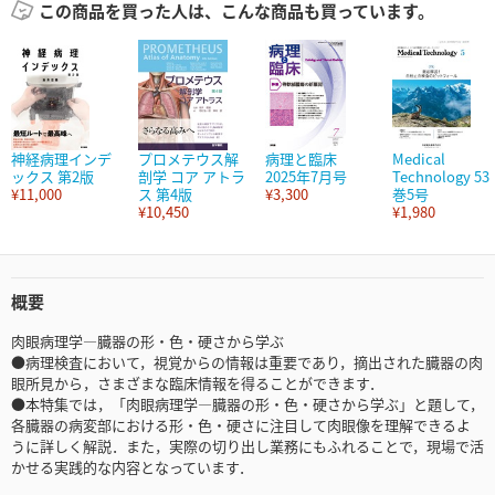
この商品を買った人は、こんな商品も買っています。
神経病理インデ
プロメテウス解
病理と臨床
Medical
ックス 第2版
剖学 コア アトラ
2025年7月号
Technology 53
¥11,000
ス 第4版
¥3,300
巻5号
¥10,450
¥1,980
概要
肉眼病理学―臓器の形・色・硬さから学ぶ
●病理検査において，視覚からの情報は重要であり，摘出された臓器の肉
眼所見から，さまざまな臨床情報を得ることができます．
●本特集では，「肉眼病理学―臓器の形・色・硬さから学ぶ」と題して，
各臓器の病変部における形・色・硬さに注目して肉眼像を理解できるよ
うに詳しく解説．また，実際の切り出し業務にもふれることで，現場で活
かせる実践的な内容となっています．