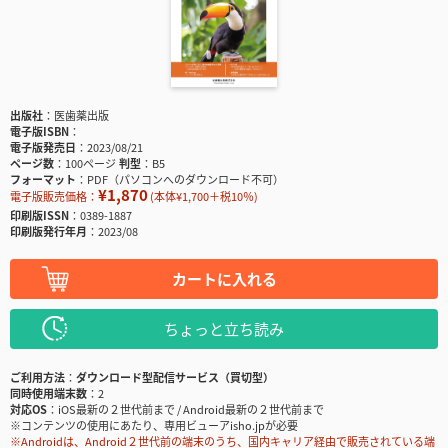
出版社
医歯薬出版
電子版ISBN
電子版発売日
2023/08/21
ページ数
100ページ
判型
B5
フォーマット
PDF（パソコンへのダウンロード不可）
¥1,870
電子版販売価格：
(本体¥1,700＋税10％)
印刷版ISSN
0389-1887
印刷版発行年月
2023/08
カートに入れる
ちょっと立ち読み
ご利用方法
ダウンロード型配信サービス（買切型）
同時使用端末数
2
対応OS
iOS最新の２世代前まで / Android最新の２世代前まで
※コンテンツの使用にあたり、専用ビューアisho.jpが必要
※Androidは、Android２世代前の端末のうち、国内キャリア経由で販売されている端