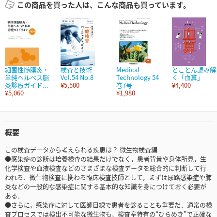
この商品を買った人は、こんな商品も買っています。
細菌性髄膜炎・
検査と技術
Medical
とことん読み解
単純ヘルペス脳
Vol.54 No.8
Technology 54
く「血算」
炎診療ガイド...
¥5,500
巻7号
¥4,400
¥5,060
¥1,980
概要
この検査データから考えられる疾患は？ 微生物検査編
●感染症の診断は培養検査の結果だけでなく，患者背景や身体所見，生
化学検査や血液検査などのさまざまな検査データを総合的に判断して行
われる．微生物検査に携わる臨床検査技師として，まずは尿路感染症や肺
炎などの一般的な感染症に関する基本的な知識を身につけておく必要が
ある．
●さらに，感染症に対して医師目線で患者を診ることも重要だ．通常の検
査プロセスでは検出不可能な微生物も，検査室特有の“ひらめき”で正確な