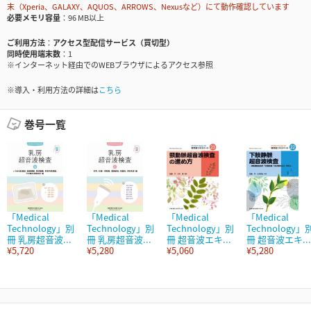
末（Xperia、GALAXY、AQUOS、ARROWS、Nexusなど）にて動作確認しています
必要メモリ容量
96 MB以上
ご利用方法
アクセス型配信サービス（買切型）
同時使用端末数
1
※インターネット経由でのWEBブラウザによるアクセス参照
※導入・利用方法の詳細は
こちら
巻号一覧
「Medical
「Medical
「Medical
「Medical
Technology」別
Technology」別
Technology」別
Technology」
冊 乳房超音波...
冊 乳房超音波...
冊 超音波エキ...
冊 超音波エキ...
¥5,720
¥5,280
¥5,060
¥5,280