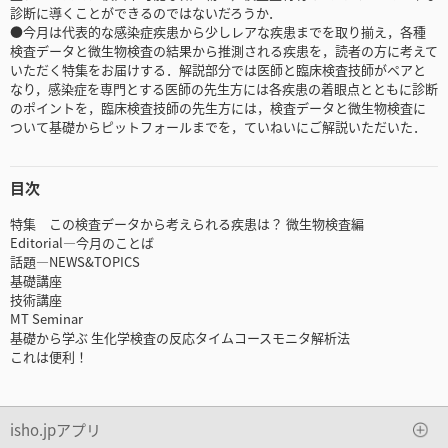
診断に導くことができるのではないだろうか．
●今月は代表的な感染症疾患から少しレアな疾患までを取り揃え，各種
検査データと微生物検査の結果から推測される疾患を，読者の方に考えて
いただく特集をお届けする．解説部分では医師と臨床検査技師がペアと
なり，感染症を専門とする医師の先生方には各疾患の着眼点とともに診断
のポイントを，臨床検査技師の先生方には，検査データと微生物検査に
ついて基礎からピットフォールまでを，ていねいにご解説いただいた．
目次
特集 この検査データから考えられる疾患は？ 微生物検査編
Editorial―今月のことば
話題―NEWS&TOPICS
基礎講座
技術講座
MT Seminar
基礎から学ぶ 生化学検査の反応タイムコースモニタ解析法
これは便利！
isho.jpアプリ