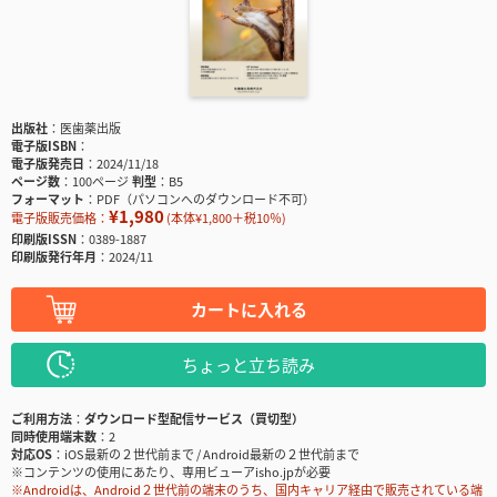
出版社
医歯薬出版
電子版ISBN
電子版発売日
2024/11/18
ページ数
100ページ
判型
B5
フォーマット
PDF（パソコンへのダウンロード不可）
¥1,980
電子版販売価格：
(本体¥1,800＋税10％)
印刷版ISSN
0389-1887
印刷版発行年月
2024/11
カートに入れる
ちょっと立ち読み
ご利用方法
ダウンロード型配信サービス（買切型）
同時使用端末数
2
対応OS
iOS最新の２世代前まで / Android最新の２世代前まで
※コンテンツの使用にあたり、専用ビューアisho.jpが必要
※Androidは、Android２世代前の端末のうち、国内キャリア経由で販売されている端