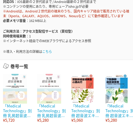
対応OS
iOS最新の２世代前まで / Android最新の２世代前まで
※コンテンツの使用にあたり、専用ビューアisho.jpが必要
※Androidは、Android２世代前の端末のうち、国内キャリア経由で販売されている端
末（Xperia、GALAXY、AQUOS、ARROWS、Nexusなど）にて動作確認しています
必要メモリ容量
162 MB以上
ご利用方法
アクセス型配信サービス（買切型）
同時使用端末数
1
※インターネット経由でのWEBブラウザによるアクセス参照
※導入・利用方法の詳細は
こちら
巻号一覧
「Medical
「Medical
「Medical
「Medical
Technology」別
Technology」別
Technology」別
Technology」
冊 乳房超音波...
冊 乳房超音波...
冊 超音波エキ...
冊 超音波エキ...
¥5,720
¥5,280
¥5,060
¥5,280