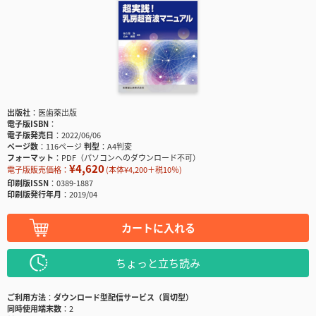
出版社
医歯薬出版
電子版ISBN
電子版発売日
2022/06/06
ページ数
116ページ
判型
A4判変
フォーマット
PDF（パソコンへのダウンロード不可）
¥4,620
電子版販売価格：
(本体¥4,200＋税10％)
印刷版ISSN
0389-1887
印刷版発行年月
2019/04
カートに入れる
ちょっと立ち読み
ご利用方法
ダウンロード型配信サービス（買切型）
同時使用端末数
2