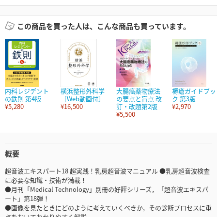
この商品を買った人は、こんな商品も買っています。
内科レジデント
横浜整形外科学
大腸癌薬物療法
褥瘡ガイドブッ
の鉄則 第4版
［Web動画付］
の要点と盲点 改
ク 第3版
¥5,280
¥16,500
訂・改題第2版
¥2,970
¥5,500
概要
超音波エキスパート18 超実践！乳房超音波マニュアル ●乳房超音波検査
に必要な知識・技術が満載！
●月刊「Medical Technology」別冊の好評シリーズ，「超音波エキスパ
ート」第18弾！
●画像を見たときにどのように考えていくべきか，その診断プロセスに重
点をおいてわかりやすく解説．