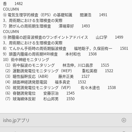
香 1482
COLUMN
⑫ 電気生理学的検査（EPS）の基礎知識 間瀬浩 1491
3．周術期における生理検査の実際
7）肺がんの周術期生理検査 澤端章好 1493
COLUMN
⑬ 肺腫瘍の超音波検査のワンポイントアドバイス 山口学 1499
3．周術期における生理検査の実際
8）てんかん手術時の周術期脳波検査 福地聡子，久保田有一 1501
9）頭蓋内腫瘍の周術期MRI検査 本村和也 1508
10）術中神経モニタリング
（1）術中脳波のモニタリング 林浩伸，川口昌彦 1515
（2）運動誘発電位モニタリング（MEP） 重松英樹 1522
（3）聴性脳幹反応（ABR） 藤井正美 1527
（4）顔面神経誘発筋電図 福多真史 1532
（5）視覚誘発電位モニタリング（VEP） 佐々木達也 1538
（6）脊髄誘発電位 安藤宗治 1545
（7）球海綿体反射 杉山邦男 1550
isho.jpアプリ