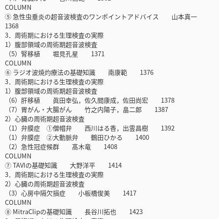
COLUMN
⑤ 急性虫垂炎の超音波検査のワンポイントアドバイス 山本真一
1368
3．周術期における生理検査の実際
1）腹部領域の周術期超音波検査
（5）腎移植 堀見孔星 1371
COLUMN
⑥ ラジオ波焼灼療法の基礎知識 南康範 1376
3．周術期における生理検査の実際
1）腹部領域の周術期超音波検査
（6）肝移植 眞田幸弘，佐久間康成，佐田尚宏 1378
（7）胃がん・大腸がん 竹之内陽子，畠二郎 1387
2）心臓の周術期超音波検査
（1）弁膜症 ①僧帽弁 西川はる香，出雲昌樹 1392
（1）弁膜症 ②大動脈弁 鶴田ひかる 1400
（2）急性冠症候群 髙木竜 1408
COLUMN
⑦ TAVIの基礎知識 大野洋平 1414
3．周術期における生理検査の実際
2）心臓の周術期超音波検査
（3）心房中隔欠損症 小板橋俊美 1417
COLUMN
⑧ MitraClipの基礎知識 長谷川拓也 1423