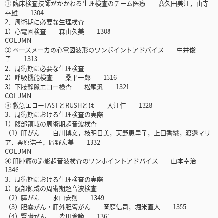
① 臨床検査技師がかかわる生理検査のチーム医療 髙久田美江，山寺
幸雄 1304
2．周術期に必要な生理検査
1）心電図検査 森山久美 1308
COLUMN
② ペースメーカの心電図波形のワンポイントアドバイス 中井俊
子 1313
2．周術期に必要な生理検査
2）呼吸機能検査 桑平一郎 1316
3）下肢静脈エコー検査 松尾汎 1321
COLUMN
③ 救急エコーFASTとRUSHとは 入江仁 1328
3．周術期における生理検査の実際
1）腹部領域の周術期超音波検査
（1）肝がん 白川博文，枝明日美，天野恵里子，上田香織，渡邉マリ
ア，栗原浩子，岡野宏美 1332
COLUMN
④ 肝腫瘤の造影超音波検査のワンポイントアドバイス 山本幸治
1346
3．周術期における生理検査の実際
1）腹部領域の周術期超音波検査
（2）膵がん 水口安則 1349
（3）胆嚢がん・肝外胆管がん 岡庭信司，堀米直人 1355
（4）腎臓がん 皆川倫範 1361