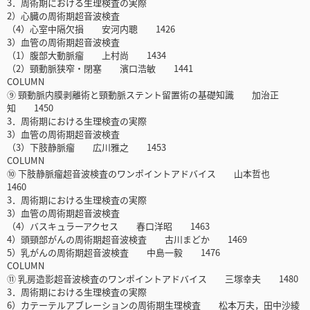
3．周術期における生理検査の実際
2）心臓の周術期超音波検査
（4）心室中隔欠損 安河内聰 1426
3）血管の周術期超音波検査
（1）腹部大動脈瘤 上村尚 1434
（2）頸動脈狭窄・閉塞 濱口浩敏 1441
COLUMN
⑨ 頸動脈内膜剥離術と頸動脈ステント留置術の基礎知識 加治正
知 1450
3．周術期における生理検査の実際
3）血管の周術期超音波検査
（3）下肢静脈瘤 広川雅之 1453
COLUMN
⑩ 下肢静脈瘤超音波検査のワンポイントアドバイス 山本哲也
1460
3．周術期における生理検査の実際
3）血管の周術期超音波検査
（4）バスキュラーアクセス 春口洋昭 1463
4）頭頸部がんの周術期超音波検査 古川まどか 1469
5）乳がんの周術期超音波検査 中島一毅 1476
COLUMN
⑪ 乳房造影超音波検査のワンポイントアドバイス 三塚幸夫 1480
3．周術期における生理検査の実際
6）カテーテルアブレーションの周術期生理検査 松本万夫，田中沙綾