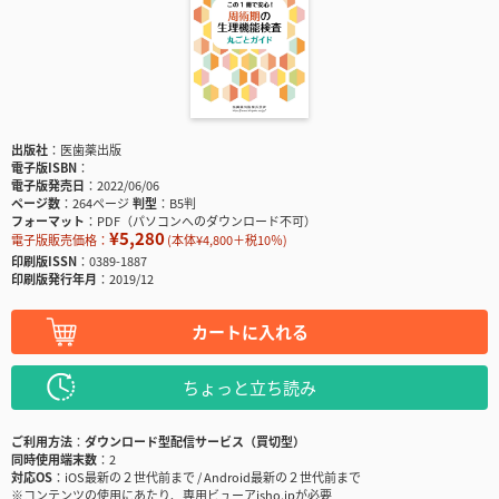
出版社
医歯薬出版
電子版ISBN
電子版発売日
2022/06/06
ページ数
264ページ
判型
B5判
フォーマット
PDF（パソコンへのダウンロード不可）
¥5,280
電子版販売価格：
(本体¥4,800＋税10％)
印刷版ISSN
0389-1887
印刷版発行年月
2019/12
カートに入れる
ちょっと立ち読み
ご利用方法
ダウンロード型配信サービス（買切型）
同時使用端末数
2
対応OS
iOS最新の２世代前まで / Android最新の２世代前まで
※コンテンツの使用にあたり、専用ビューアisho.jpが必要