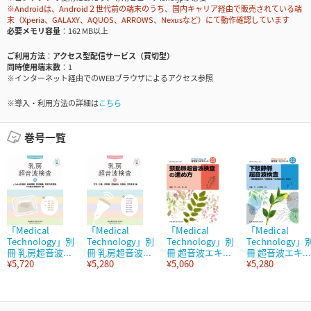
※Androidは、Android２世代前の端末のうち、国内キャリア経由で販売されている端
末（Xperia、GALAXY、AQUOS、ARROWS、Nexusなど）にて動作確認しています
必要メモリ容量
162 MB以上
ご利用方法
アクセス型配信サービス（買切型）
同時使用端末数
1
※インターネット経由でのWEBブラウザによるアクセス参照
※導入・利用方法の詳細は
こちら
巻号一覧
「Medical
「Medical
「Medical
「Medical
Technology」別
Technology」別
Technology」別
Technology」
冊 乳房超音波...
冊 乳房超音波...
冊 超音波エキ...
冊 超音波エキ...
¥5,720
¥5,280
¥5,060
¥5,280