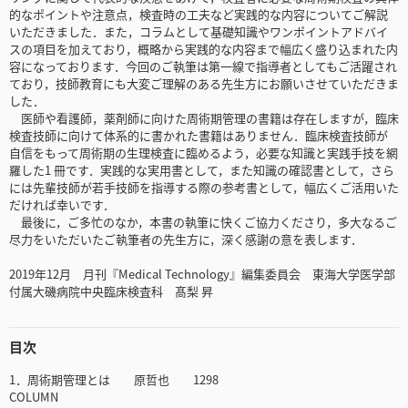
的なポイントや注意点，検査時の工夫など実践的な内容についてご解説
いただきました．また，コラムとして基礎知識やワンポイントアドバイ
スの項目を加えており，概略から実践的な内容まで幅広く盛り込まれた内
容になっております．今回のご執筆は第一線で指導者としてもご活躍され
ており，技師教育にも大変ご理解のある先生方にお願いさせていただきま
した．
医師や看護師，薬剤師に向けた周術期管理の書籍は存在しますが，臨床
検査技師に向けて体系的に書かれた書籍はありません．臨床検査技師が
自信をもって周術期の生理検査に臨めるよう，必要な知識と実践手技を網
羅した1 冊です．実践的な実用書として，また知識の確認書として，さら
には先輩技師が若手技師を指導する際の参考書として，幅広くご活用いた
だければ幸いです．
最後に，ご多忙のなか，本書の執筆に快くご協力くださり，多大なるご
尽力をいただいたご執筆者の先生方に，深く感謝の意を表します．
2019年12月 月刊『Medical Technology』編集委員会 東海大学医学部
付属大磯病院中央臨床検査科 髙梨 昇
目次
1．周術期管理とは 原哲也 1298
COLUMN