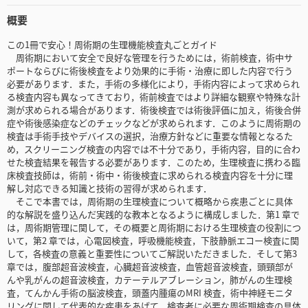
概要
この1冊で安心！周術期の生理機能検査丸ごとガイド
周術期において安全で良好な管理を行うためには，術前検査，術中サ
ポートならびに術後検査をより効果的に手術・治療に即した内容で行う
必要があります．また，手術の多様化により，手術内容によって求められ
る検査内容も異なってきており，術前検査ではより詳細な観察や特殊な計
測が求められる場合があります．術後検査では術後評価に加え，術後合併
症や術後感染症などのチェックなどが求められます．このように周術期の
検査は手術手技やデバイスの選択，治療方針などに重要な情報となるた
め，スクリーニング検査の内容では不十分であり，手術内容，目的に合わ
せた検査結果を報告する必要があります．このため，生理検査に携わる臨
床検査技師は，術前・術中・術後検査に求められる検査内容を十分に理
解し対応できる知識と技術の習得が求められます．
そこで本書では，周術期の生理検査について概略から疾患ごとに具体
的な解説を盛り込んだ実践的な教本となるように構成しました．第1 章で
は，周術期管理に関して，その概要と周術期における生理検査の役割につ
いて，第2 章では，心電図検査，呼吸機能検査，下肢静脈エコー検査に関
して，各検査の意義と重要性についてご解説いただきました．そして第3
章では，腹部超音波検査，心臓超音波検査，血管超音波検査，頭頸部が
んや乳がんの超音波検査，カテーテルアブレーション，肺がんの生理検
査，てんかん手術の脳波検査，頭蓋内腫瘍のMRI 検査，術中神経モニタ
リングに関して代表的な疾患をあげて，検査者に必要な周術期検査の具体