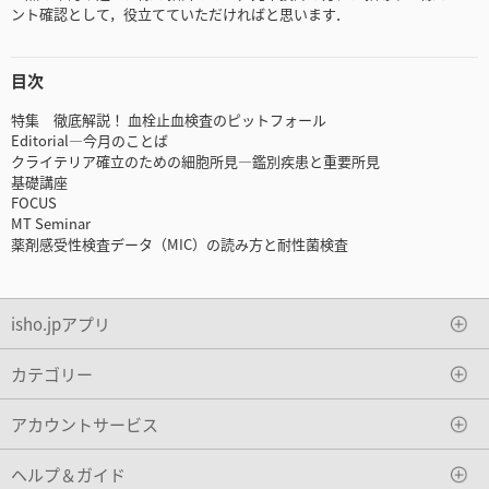
ント確認として，役立てていただければと思います．
目次
特集 徹底解説！ 血栓止血検査のピットフォール
Editorial―今月のことば
クライテリア確立のための細胞所見―鑑別疾患と重要所見
基礎講座
FOCUS
MT Seminar
薬剤感受性検査データ（MIC）の読み方と耐性菌検査
isho.jpアプリ
カテゴリー
アカウントサービス
ヘルプ＆ガイド