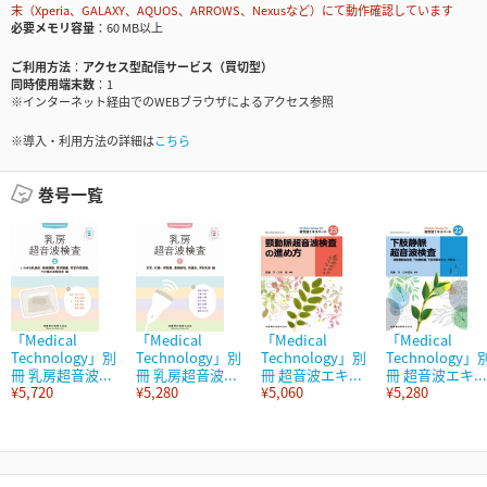
末（Xperia、GALAXY、AQUOS、ARROWS、Nexusなど）にて動作確認しています
必要メモリ容量
60 MB以上
ご利用方法
アクセス型配信サービス（買切型）
同時使用端末数
1
※インターネット経由でのWEBブラウザによるアクセス参照
※導入・利用方法の詳細は
こちら
巻号一覧
「Medical
「Medical
「Medical
「Medical
Technology」別
Technology」別
Technology」別
Technology」
冊 乳房超音波...
冊 乳房超音波...
冊 超音波エキ...
冊 超音波エキ...
¥5,720
¥5,280
¥5,060
¥5,280