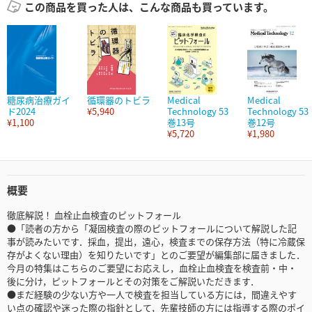
この商品を買った人は、こんな商品も買っています。
糖尿病治療ガイ
循環器のトビラ
Medical
Medical
ド2024
¥5,940
Technology 53
Technology 53
¥1,100
巻13号
巻12号
¥5,720
¥1,980
概要
徹底解説！ 血栓止血検査のピットフォール
●「読者の方から「凝固検査の際のピットフォールについて解説した記
事が読みたいです．採血，提出，遠心，検査までの保存方法（特に冷蔵保
存がよくない理由）を知りたいです」とのご要望が編集部に届きました．
今月の特集はこちらのご要望にお応えし，血栓止血検査を検査前・中・
後に分け，ピットフォールとその対策をご解説いただきます．
●まだ経験の少ない方や一人で検査を担当している方には，間違えやす
い点の確認や迷った際の指針として，先輩技師の方には指導する際のポイ