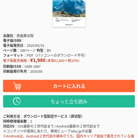
出版社
医歯薬出版
電子版ISBN
電子版発売日
2025/05/19
ページ数
100ページ
判型
B5
フォーマット
PDF（パソコンへのダウンロード不可）
¥1,980
電子版販売価格：
(本体¥1,800＋税10％)
印刷版ISSN
0389-1887
印刷版発行年月
2025/05
カートに入れる
ちょっと立ち読み
ご利用方法
ダウンロード型配信サービス（買切型）
同時使用端末数
2
対応OS
iOS最新の２世代前まで / Android最新の２世代前まで
※コンテンツの使用にあたり、専用ビューアisho.jpが必要
※Androidは、Android２世代前の端末のうち、国内キャリア経由で販売されている端