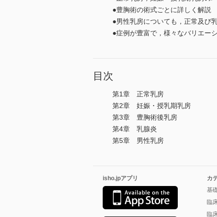
●豊胸術の術式ごとに詳しく解説
●男性乳房についても，正常及び
●症例が豊富で，様々なバリエー
目次
第1章 正常乳房
第2章 妊娠・授乳期乳房
第3章 豊胸術後乳房
第4章 乳腺炎
第5章 男性乳房
isho.jpアプリ
カ
基
臨
臨