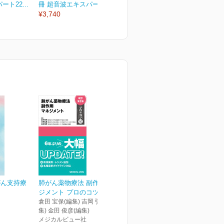
ト22...
冊 超音波エキスパート1...
冊 超音波エキスパート2...
冊
¥3,740
¥3,740
¥
がん支持療
肺がん薬物療法 副作用マネ
ト
ジメント プロのコツ 改...
倉田 宝保(編集) 吉岡 弘鎮(編
集) 金田 俊彦(編集)
メジカルビュー社