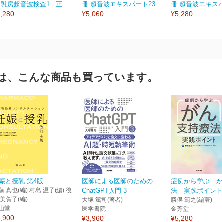
 乳房超音波検査1．正...
冊 超音波エキスパート23...
冊 超音波エキスパー
,280
¥5,060
¥5,280
は、こんな商品も買っています。
娠と授乳 第4版
医師による医師のための
症例から学ぶ 
藤 真也(編) 村島 温子(編) 後
ChatGPT入門 3
法 実践ポイン
 美賀子(編)
大塚 篤司(著者)
勝俣 範之(編著)
山堂
医学書院
金芳堂
,900
¥3,960
¥5,280