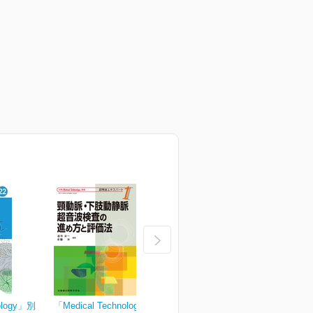
ology」別
「Medical Technology」別
「Medical Technology」別
「