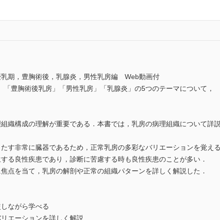
授乳期，豊胸術後，乳腺炎，男性乳房編 Web動画付
」「豊胸術後乳房」「男性乳房」「乳腺炎」の5つのテーマについて，
理組織構成の理解が重要である．本書では，乳房の病理組織について詳
きたす非常に臓器であるため，正常乳房の多彩なバリエーションを覚え
生する良性疾患であり，診断に苦慮する時も良性疾患のことが多い．
に焦点を当て，乳房の解剖や正常の組織パターンを詳しく解説した．
較しながら学べる
バリエーションを詳しく解説