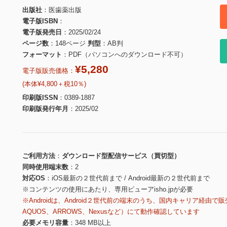
出版社
医歯薬出版
電子版ISBN
電子版発売日
2025/02/24
ページ数
148ページ
判型
AB判
フォーマット
PDF（パソコンへのダウンロード不可）
¥5,280
電子版販売価格：
(本体¥4,800＋税10％)
印刷版ISSN
0389-1887
印刷版発行年月
2025/02
ご利用方法
ダウンロード型配信サービス（買切型）
同時使用端末数
2
対応OS
iOS最新の２世代前まで / Android最新の２世代前まで
※コンテンツの使用にあたり、専用ビューアisho.jpが必要
※Androidは、Android２世代前の端末のうち、国内キャリア経由で販
AQUOS、ARROWS、Nexusなど）にて動作確認しています
必要メモリ容量
348 MB以上