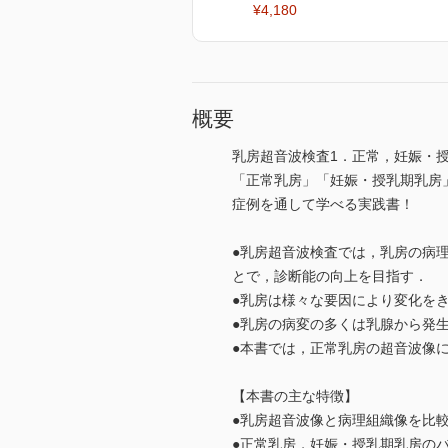
¥4,180
概要
乳房超音波検査1．正常，妊娠・
「正常乳房」「妊娠・授乳期乳房
症例を通して学べる実践書！
●乳房超音波検査では，乳房の病
とで，診断能の向上を目指す．
●乳房は様々な要因により変化を
●乳房の病変の多くは乳腺から発
●本書では，正常乳房の超音波像
【本書の主な特徴】
●乳房超音波像と病理組織像を比
●正常乳房，妊娠・授乳期乳房の