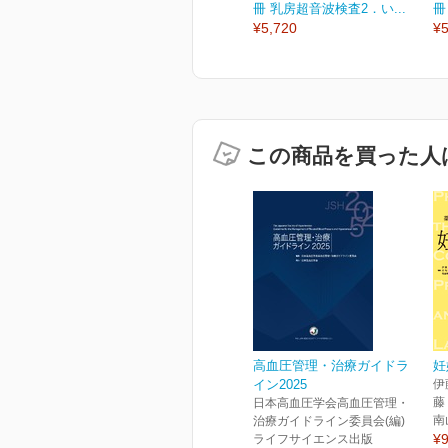
冊 乳房超音波検査2．い...
冊
¥5,720
¥5
この商品を買った人
高血圧管理・治療ガイドラ
妊
イン2025
伊
藤
日本高血圧学会高血圧管理・
南
治療ガイドライン委員会(編)
¥9
ライフサイエンス出版