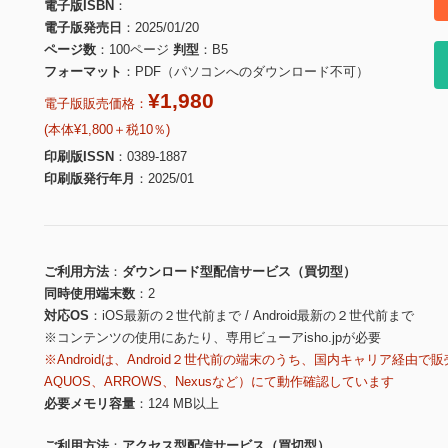
電子版ISBN
電子版発売日
2025/01/20
ページ数
100ページ
判型
B5
フォーマット
PDF（パソコンへのダウンロード不可）
¥1,980
電子版販売価格：
(本体¥1,800＋税10％)
印刷版ISSN
0389-1887
印刷版発行年月
2025/01
ご利用方法
ダウンロード型配信サービス（買切型）
同時使用端末数
2
対応OS
iOS最新の２世代前まで / Android最新の２世代前まで
※コンテンツの使用にあたり、専用ビューアisho.jpが必要
※Androidは、Android２世代前の端末のうち、国内キャリア経由で販
AQUOS、ARROWS、Nexusなど）にて動作確認しています
必要メモリ容量
124 MB以上
ご利用方法
アクセス型配信サービス（買切型）