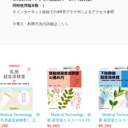
同時使用端末数
1
※インターネット経由でのWEBブラウザによるアクセス参照
※導入・利用方法の詳細は
こちら
edical Technology」別
「Medical Technology」別
「Medical Techn
 乳房超音波検査1．正...
冊 超音波エキスパート23...
冊 超音波エキスパー
,280
¥5,060
¥5,280