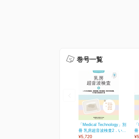
巻号一覧
「Medical Technology」別
「M
冊 乳房超音波検査2．い...
冊
¥5,720
¥5