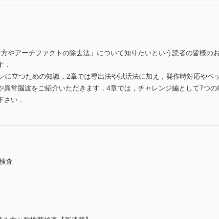
け方やアーチファクトの除去法」について知りたいという読者の皆様の
す．
インに立つための知識，2章では導出法や賦活法に加え，発作時対応やベ
や異常脳波をご紹介いただきます．4章では，チャレンジ編として7つの
下さい．
検査