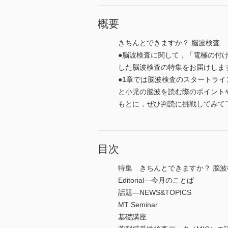
概要
きちんとできますか？ 脳波検査
●脳波検査に関して，「電極の付
した脳波検査の特集をお届けしま
●1章では脳波検査のスタートラ
と小児の脳波を読む際のポイント
もとに，ぜひ判読に挑戦してみて
目次
特集 きちんとできますか？ 脳波
Editorial―今月のことば
話題―NEWS&TOPICS
MT Seminar
基礎講座