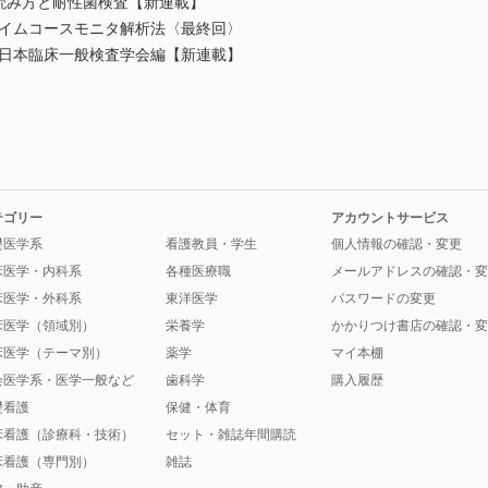
読み方と耐性菌検査【新連載】
タイムコースモニタ解析法〈最終回〉
 日本臨床一般検査学会編【新連載】
テゴリー
アカウントサービス
礎医学系
看護教員・学生
個人情報の確認・変更
床医学・内科系
各種医療職
メールアドレスの確認・変
床医学・外科系
東洋医学
パスワードの変更
床医学（領域別）
栄養学
かかりつけ書店の確認・変
床医学（テーマ別）
薬学
マイ本棚
会医学系・医学一般など
歯科学
購入履歴
礎看護
保健・体育
床看護（診療科・技術）
セット・雑誌年間購読
床看護（専門別）
雑誌