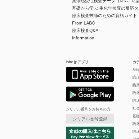
薬剤感受性検査データ（MIC）の
基礎から学ぶ 生化学検査の反応
臨床検査技師のための資格ガイド
From LABO
臨床検査Q&A
Information
isho.jpアプリ
カ
基
臨
臨
臨
臨
社
シリアル番号をお持ちの方
基
シリアル番号登録
臨
臨