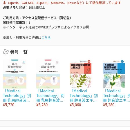
末（Xperia、GALAXY、AQUOS、ARROWS、Nexusなど）にて動作確認しています
必要メモリ容量
108 MB以上
ご利用方法
アクセス型配信サービス（買切型）
同時使用端末数
1
※インターネット経由でのWEBブラウザによるアクセス参照
※導入・利用方法の詳細は
こちら
巻号一覧
「Medical
「Medical
「Medical
「Medical
Technology」別
Technology」別
Technology」別
Technology」
冊 乳房超音波...
冊 乳房超音波...
冊 超音波エキ...
冊 超音波エキ...
¥5,720
¥5,280
¥5,060
¥5,280