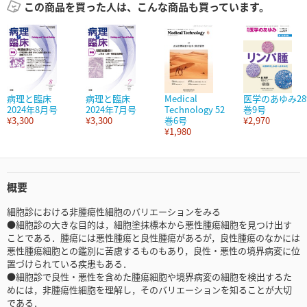
この商品を買った人は、こんな商品も買っています。
病理と臨床
病理と臨床
Medical
医学のあゆみ28
2024年8月号
2024年7月号
Technology 52
巻9号
¥3,300
¥3,300
巻6号
¥2,970
¥1,980
概要
細胞診における非腫瘍性細胞のバリエーションをみる
●細胞診の大きな目的は，細胞塗抹標本から悪性腫瘍細胞を見つけ出す
ことである．腫瘍には悪性腫瘍と良性腫瘍があるが，良性腫瘍のなかには
悪性腫瘍細胞との鑑別に苦慮するものもあり，良性・悪性の境界病変に位
置づけられている疾患もある．
●細胞診で良性・悪性を含めた腫瘍細胞や境界病変の細胞を検出するた
めには，非腫瘍性細胞を理解し，そのバリエーションを知ることが大切
である．