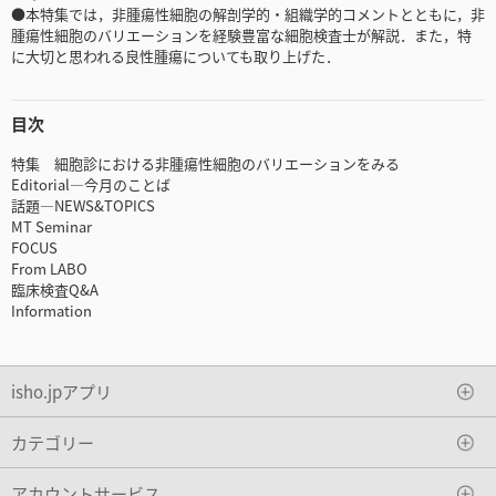
●本特集では，非腫瘍性細胞の解剖学的・組織学的コメントとともに，非
腫瘍性細胞のバリエーションを経験豊富な細胞検査士が解説．また，特
に大切と思われる良性腫瘍についても取り上げた．
目次
特集 細胞診における非腫瘍性細胞のバリエーションをみる
Editorial―今月のことば
話題―NEWS&TOPICS
MT Seminar
FOCUS
From LABO
臨床検査Q&A
Information
isho.jpアプリ
カテゴリー
アカウントサービス