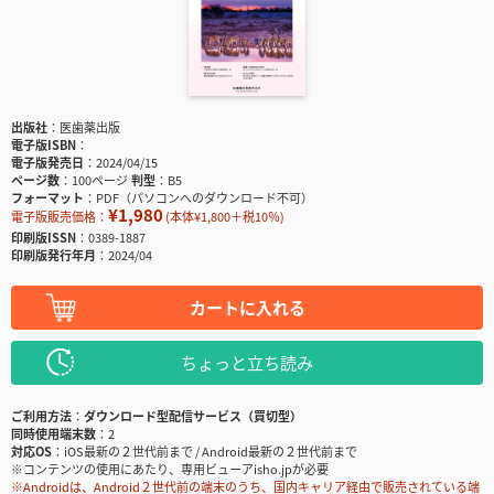
出版社
医歯薬出版
電子版ISBN
電子版発売日
2024/04/15
ページ数
100ページ
判型
B5
フォーマット
PDF（パソコンへのダウンロード不可）
¥1,980
電子版販売価格：
(本体¥1,800＋税10％)
印刷版ISSN
0389-1887
印刷版発行年月
2024/04
カートに入れる
ちょっと立ち読み
ご利用方法
ダウンロード型配信サービス（買切型）
同時使用端末数
2
対応OS
iOS最新の２世代前まで / Android最新の２世代前まで
※コンテンツの使用にあたり、専用ビューアisho.jpが必要
※Androidは、Android２世代前の端末のうち、国内キャリア経由で販売されている端