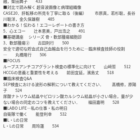
融，柴田典子 433
■対比で読み解く 超音波画像と病理組織像
CASE20．肝転移の所見を丁寧に取る（後編） 市原真，若杉聡，長谷
川聡洋，金久保雄樹 485
■わかる！伝わる！エコーレポートの書き方
5．心エコー 辻本恵美，戸出浩之 491
■基礎講座 シリーズ 骨・軟部腫瘍細胞診
3．軟部腫瘍② 古田則行 500
安全で適切な貯血式自己血輸血を行うために―臨床検査技師の役割
― 丸橋隆行 506
■FOCUS
ループスアンチコアグラント検査の標準化に向けて 山﨑哲 512
HCCGの意義と重要性を考える 前田宜延，濱島丈 518
■臨床検査Q&A
SEP検査における波形の解釈について教えてください． 髙橋修，原陽
子 524
尿酸ナトリウム結晶やピロリン酸カルシウム結晶が小さい場合，量が少
ない場合の同定のコツを教えてください． 福田嘉明 528
■LABO LIFE―私の仕事・私の明日
自衛隊で働く 能登利幸 532
■L・Lの日常
L・Lの日常 周玲蓮 534