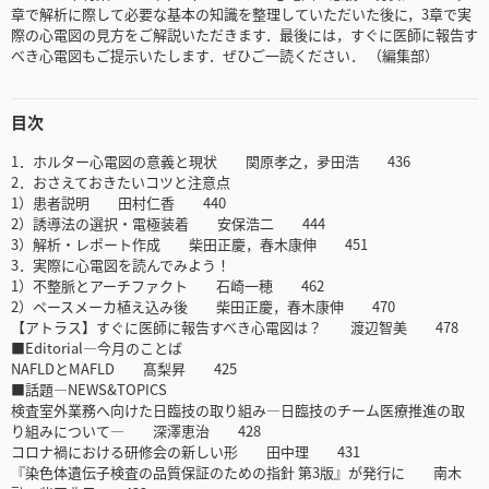
章で解析に際して必要な基本の知識を整理していただいた後に，3章で実
際の心電図の見方をご解説いただきます．最後には，すぐに医師に報告す
べき心電図もご提示いたします．ぜひご一読ください． （編集部）
目次
1．ホルター心電図の意義と現状 関原孝之，夛田浩 436
2．おさえておきたいコツと注意点
1）患者説明 田村仁香 440
2）誘導法の選択・電極装着 安保浩二 444
3）解析・レポート作成 柴田正慶，春木康伸 451
3．実際に心電図を読んでみよう！
1）不整脈とアーチファクト 石崎一穂 462
2）ペースメーカ植え込み後 柴田正慶，春木康伸 470
【アトラス】すぐに医師に報告すべき心電図は？ 渡辺智美 478
■Editorial―今月のことば
NAFLDとMAFLD 髙梨昇 425
■話題―NEWS&TOPICS
検査室外業務へ向けた日臨技の取り組み―日臨技のチーム医療推進の取
り組みについて― 深澤恵治 428
コロナ禍における研修会の新しい形 田中理 431
『染色体遺伝子検査の品質保証のための指針 第3版』が発行に 南木