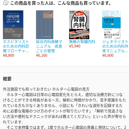
この商品を買った人は、こんな商品も買っています。
ホスピタリスト
総合内科病棟マ
無敵の腎臓内科
ジェネラリスト
のための内科診
ニュアル 疾患
¥5,940
のための内科外
療フローチャ...
ごとの管理
来マニュアル...
¥8,800
¥6,160
¥6,600
概要
外注施設でも知っておきたい ホルター心電図の見方
ホルター心電図は日常の心電図変化をとらえ，適切な治療方針につな
げることができる特長がある一方，解析に時間がかかり，苦手意識をもた
れている方も少なくありません．小誌にも「きれいな波形を記録するた
めに必要な電極のつけ方のポイントが知りたいです」「解析で見逃さな
い方法や便利なテクニックがあれば教えてください」といった声が寄せら
れています．
そこで本特集ではまず，1章でホルター心電図の意義と現状について，2