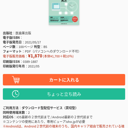
出版社
医歯薬出版
電子版ISBN
電子版発売日
2021/05/17
ページ数
100ページ
判型
B5
フォーマット
PDF（パソコンへのダウンロード不可）
¥1,870
電子版販売価格：
(本体¥1,700＋税10％)
印刷版ISSN
0389-1887
印刷版発行年月
2021/05
カートに入れる
ちょっと立ち読み
ご利用方法
ダウンロード型配信サービス（買切型）
同時使用端末数
2
対応OS
iOS最新の２世代前まで / Android最新の２世代前まで
※コンテンツの使用にあたり、専用ビューアisho.jpが必要
※Androidは、Android２世代前の端末のうち、国内キャリア経由で販売されている端