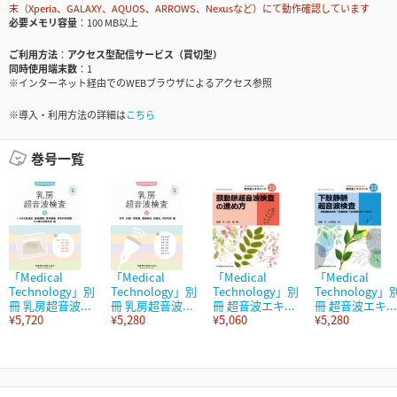
末（Xperia、GALAXY、AQUOS、ARROWS、Nexusなど）にて動作確認しています
必要メモリ容量
100 MB以上
ご利用方法
アクセス型配信サービス（買切型）
同時使用端末数
1
※インターネット経由でのWEBブラウザによるアクセス参照
※導入・利用方法の詳細は
こちら
巻号一覧
「Medical
「Medical
「Medical
「Medical
Technology」別
Technology」別
Technology」別
Technology」
冊 乳房超音波...
冊 乳房超音波...
冊 超音波エキ...
冊 超音波エキ...
¥5,720
¥5,280
¥5,060
¥5,280