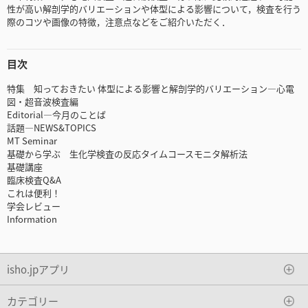
性が高い解剖学的バリエーションや体型による影響について，検査を行う
際のコツや画像の特徴，注意点などをご紹介いただく．
目次
特集 知っておきたい 体型による影響と解剖学的バリエーション―心電
図・超音波検査編
Editorial―今月のことば
話題―NEWS&TOPICS
MT Seminar
基礎から学ぶ 生化学検査の反応タイムコースモニタ解析法
基礎講座
臨床検査Q&A
これは便利！
学会レビュー
Information
isho.jpアプリ
カテゴリー