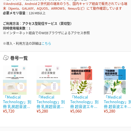
※Androidは、Android２世代前の端末のうち、国内キャリア経由で販売されている端
末（Xperia、GALAXY、AQUOS、ARROWS、Nexusなど）にて動作確認しています
必要メモリ容量
126 MB以上
ご利用方法
アクセス型配信サービス（買切型）
同時使用端末数
1
※インターネット経由でのWEBブラウザによるアクセス参照
※導入・利用方法の詳細は
こちら
巻号一覧
「Medical
「Medical
「Medical
「Medical
Technology」別
Technology」別
Technology」別
Technology」
冊 乳房超音波...
冊 乳房超音波...
冊 超音波エキ...
冊 超音波エキ...
¥5,720
¥5,280
¥5,060
¥5,280