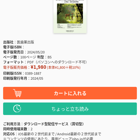
出版社
医歯薬出版
電子版ISBN
電子版発売日
2024/05/20
ページ数
100ページ
判型
B5
フォーマット
PDF（パソコンへのダウンロード不可）
¥1,980
電子版販売価格：
(本体¥1,800＋税10％)
印刷版ISSN
0389-1887
印刷版発行年月
2024/05
カートに入れる
ちょっと立ち読み
ご利用方法
ダウンロード型配信サービス（買切型）
同時使用端末数
2
対応OS
iOS最新の２世代前まで / Android最新の２世代前まで
※コンテンツの使用にあたり、専用ビューアisho.jpが必要