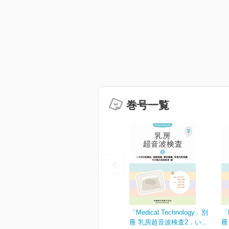
巻号一覧
「Medical Technology」別
「M
冊 乳房超音波検査2．い...
冊