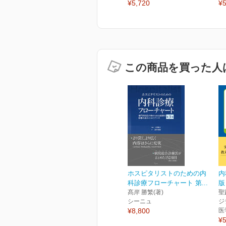
¥5,720
¥5
この商品を買った人
ホスピタリストのための内
内
科診療フローチャート 第...
版
髙岸 勝繁(著)
聖
シーニュ
ジ
¥8,800
医
¥5