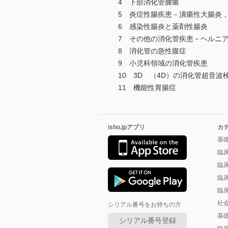
4 下部消化管腫瘍
5 炎症性腸疾患－潰瘍性大腸炎
6 感染性腸炎と薬剤性腸炎
7 その他の消化管疾患－ヘルニ
8 消化管の急性腹症
9 小児科領域の消化管疾患
10 3D （4D）の消化管超音波
11 機能性胃腸症
isho.jpアプリ
カ
基
臨
臨
臨
臨
社
シリアル番号をお持ちの方
基
シリアル番号登録