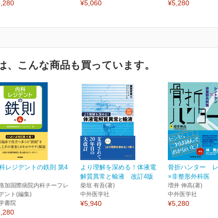
,280
¥5,060
¥5,280
は、こんな商品も買っています。
科レジデントの鉄則 第4
より理解を深める！体液電
骨折ハンター 
解質異常と輸液 改訂4版
×非整形外科医
路加国際病院内科チーフレ
柴垣 有吾(著)
増井 伸高(著)
デント(編集)
中外医学社
中外医学社
学書院
¥5,940
¥5,280
,280