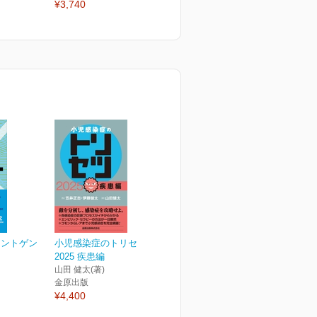
¥3,740
¥3,740
¥
レントゲン
小児感染症のトリセツ
2025 疾患編
山田 健太(著)
金原出版
¥4,400