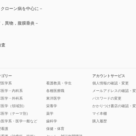
，クローン病を中心に－
ア，異物，腹膜垂炎－
検査
テゴリー
アカウントサービス
礎医学系
看護教員・学生
個人情報の確認・変更
床医学・内科系
各種医療職
メールアドレスの確認・変
床医学・外科系
東洋医学
パスワードの変更
床医学（領域別）
栄養学
かかりつけ書店の確認・変
床医学（テーマ別）
薬学
マイ本棚
会医学系・医学一般など
歯科学
購入履歴
礎看護
保健・体育