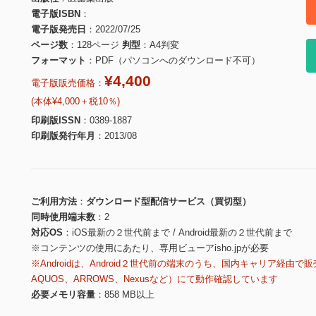
電子版ISBN
電子版発売日
2022/07/25
ページ数
128ページ
判型
A4判変
フォーマット
PDF（パソコンへのダウンロード不可）
¥4,400
電子版販売価格：
(本体¥4,000＋税10％)
印刷版ISSN
0389-1887
印刷版発行年月
2013/08
ご利用方法
ダウンロード型配信サービス（買切型）
同時使用端末数
2
対応OS
iOS最新の２世代前まで / Android最新の２世代前まで
※コンテンツの使用にあたり、専用ビューアisho.jpが必要
※Androidは、Android２世代前の端末のうち、国内キャリア経由で販
AQUOS、ARROWS、Nexusなど）にて動作確認しています
必要メモリ容量
858 MB以上