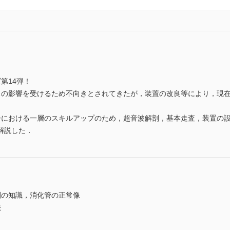
第14弾！
スの影響を受けるため不向きとされてきたが，装置の改良等により，現
ーにおける一層のスキルアップのため，超音波解剖，基本走査，装置の
解説した．
剖の知識，消化管の正常像
法