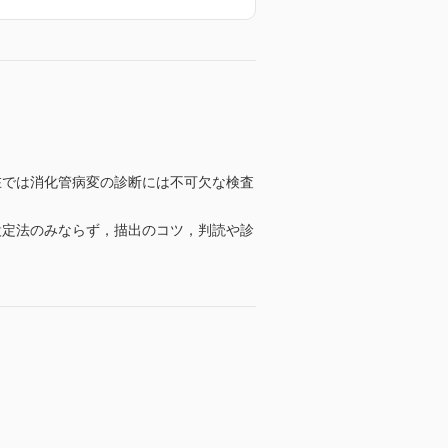
在では消化管病変の診断には不可欠な検査
設定法のみならず，描出のコツ，判読や診