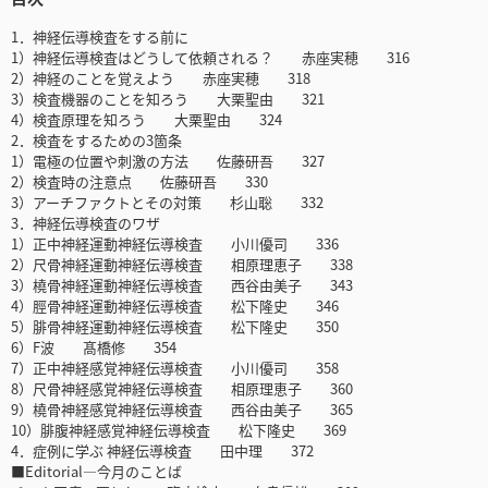
1．神経伝導検査をする前に
1）神経伝導検査はどうして依頼される？ 赤座実穂 316
2）神経のことを覚えよう 赤座実穂 318
3）検査機器のことを知ろう 大栗聖由 321
4）検査原理を知ろう 大栗聖由 324
2．検査をするための3箇条
1）電極の位置や刺激の方法 佐藤研吾 327
2）検査時の注意点 佐藤研吾 330
3）アーチファクトとその対策 杉山聡 332
3．神経伝導検査のワザ
1）正中神経運動神経伝導検査 小川優司 336
2）尺骨神経運動神経伝導検査 相原理恵子 338
3）橈骨神経運動神経伝導検査 西谷由美子 343
4）脛骨神経運動神経伝導検査 松下隆史 346
5）腓骨神経運動神経伝導検査 松下隆史 350
6）F波 髙橋修 354
7）正中神経感覚神経伝導検査 小川優司 358
8）尺骨神経感覚神経伝導検査 相原理恵子 360
9）橈骨神経感覚神経伝導検査 西谷由美子 365
10）腓腹神経感覚神経伝導検査 松下隆史 369
4．症例に学ぶ 神経伝導検査 田中理 372
■Editorial―今月のことば