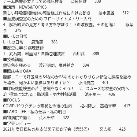
チーム医療の要としての臨床検査 奈良信雄 309
■話題―NEWS&TOPICS
新しい呼吸器細胞診の報告様式作成に向けた動き 澁木康雄 312
■血液検査室のための フローサイトメトリー入門
4．解析結果の見方と考え方を学ぼう！〈血液検査，その他 編〉 稲葉
亨 379
■L・Lの日常
L・Lの日常 周玲蓮 388
■歴史に学ぶ 病理技術
1．武石詢，岩垂司と自動包埋装置 西川武 389
■技術講座
銀染色を極める 渡辺明朗，廣井禎之 394
■臨床検査Q&A
腹部エコーで肝区域のS4なのかS8なのかわかりづらい部位に腫瘤を認め
た場合，何かよい指標はありますか？ 小川眞広 401
■呼吸機能検査の苦手意識をなくそう！ 2．スムーズな検査の実践へ
1）得意になれる！肺活量・努力性肺活量 池田勇一 406
■FOCUS
COVID-19ワクチンの現状と今後の動向 松村隆之，高橋宜聖 417
■LABO LIFE―私の仕事・私の明日
動物病院で働く 荒木千章 422
■学会レビュー
2021年度日臨技九州支部医学検査学会（第55回） 又吉拓 425