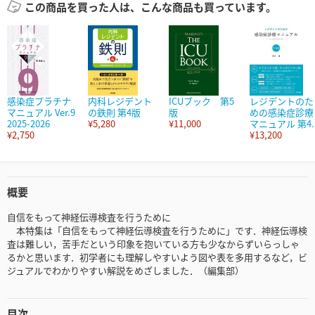
この商品を買った人は、こんな商品も買っています。
感染症プラチナ
内科レジデント
ICUブック 第5
レジデントのた
マニュアル Ver.9
の鉄則 第4版
版
めの感染症診療
2025-2026
¥5,280
¥11,000
マニュアル 第4..
¥2,750
¥13,200
概要
自信をもって神経伝導検査を行うために
本特集は「自信をもって神経伝導検査を行うために」です．神経伝導検
査は難しい，苦手だという印象を抱いている方も少なからずいらっしゃ
るかと思います．初学者にも理解しやすいよう図や表を多用するなど，ビ
ジュアルでわかりやすい解説をめざしました．（編集部）
目次