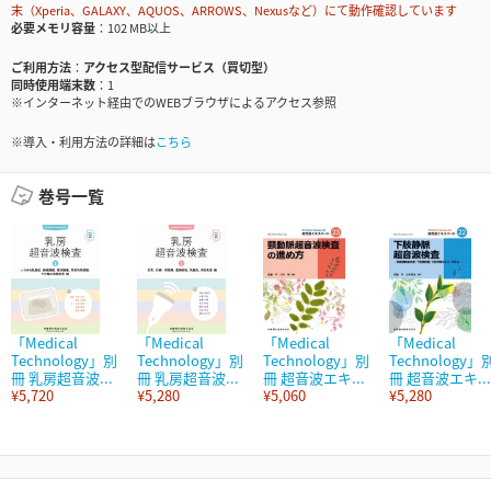
末（Xperia、GALAXY、AQUOS、ARROWS、Nexusなど）にて動作確認しています
必要メモリ容量
102 MB以上
ご利用方法
アクセス型配信サービス（買切型）
同時使用端末数
1
※インターネット経由でのWEBブラウザによるアクセス参照
※導入・利用方法の詳細は
こちら
巻号一覧
「Medical
「Medical
「Medical
「Medical
Technology」別
Technology」別
Technology」別
Technology」
冊 乳房超音波...
冊 乳房超音波...
冊 超音波エキ...
冊 超音波エキ...
¥5,720
¥5,280
¥5,060
¥5,280