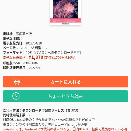
出版社
医歯薬出版
電子版ISBN
電子版発売日
2022/04/18
ページ数
120ページ
判型
B5
フォーマット
PDF（パソコンへのダウンロード不可）
¥1,870
電子版販売価格：
(本体¥1,700＋税10％)
印刷版ISSN
0389-1887
印刷版発行年月
2022/04
カートに入れる
ちょっと立ち読み
ご利用方法
ダウンロード型配信サービス（買切型）
同時使用端末数
2
対応OS
iOS最新の２世代前まで / Android最新の２世代前まで
※コンテンツの使用にあたり、専用ビューアisho.jpが必要
※Androidは、Android２世代前の端末のうち、国内キャリア経由で販売されている端