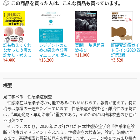
この商品を買った人は、こんな商品も買っています。
誰も教えてくれ
レジデントのた
実践! 胎児超音
肝硬変診療ガイ
なかった皮疹の
めの感染症診療
波検査
ドライン2020 
診かた・考え...
マニュアル 第4...
¥11,000
訂第3版
¥4,400
¥13,200
¥3,520
概要
見て学べる 性感染症検査
性感染症は感染予防が可能であるにもかかわらず，報告が絶えず，特に
梅毒は急増の一途をたどっています．性感染症の慢性化・難治性の予防に
は，“早期発見・早期治療”が重要であり，そのためには臨床検査の存在が
不可欠です．
そこでこのたび，2016 年に改訂された日本性感染症学会『性感染症診
断・治療ガイドライン』をふまえ，性感染症の検査法，診断，治療に至
るまで，基礎知識と最新知見をお届けします．ルーチン検査であまり接点