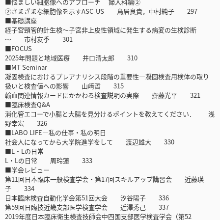
■悩ましい細胞像へのアプローチ 婦人科編②
②さまざまな細胞像を示すASC-US 鳥居良貴，中村純子 297
■基礎講座
経子宮頸管的針生検～子宮非上皮性領域に発生する病変の生検診断
～ 市村友季 301
■FOCUS
2025年問題と地域医療 井口清太郎 310
■MT Seminar
凝固検査におけるプレアナリシス段階の重要性―凝固検査用検体の取り
扱いと検査値への影響 山﨑哲 315
輸血関連情報カードにかかわる検査説明の実際 齋藤光平 321
■臨床検査Q&A
消化管エコーで小腸と大腸を見分けるポイントを教えてください． 浅
野幸宏 326
■LABO LIFE―私の仕事・私の明日
社会人になってから大学院進学をして 渡辺雄大 330
■L・Lの日常
L・Lの日常 周玲蓮 333
■学会レビュー
第11回日本臨床一般検査学会・第17回スキルアップ講習会 近藤瑛
子 334
日本臨床検査自動化学会第51回大会 汐谷陽子 336
第59回日臨技近畿支部医学検査学会 近澤秀己 337
2019年度日本臨床衛生検査技師会中四国支部医学検査学会（第52