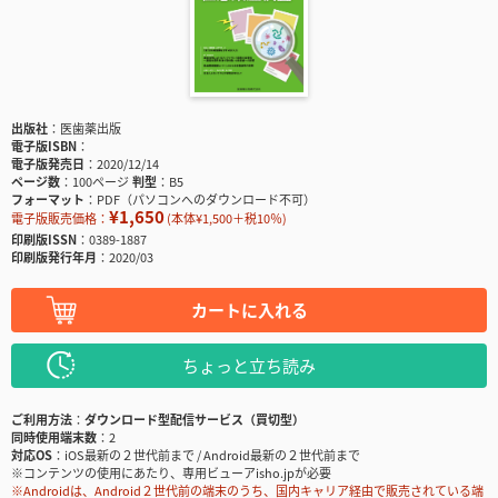
出版社
医歯薬出版
電子版ISBN
電子版発売日
2020/12/14
ページ数
100ページ
判型
B5
フォーマット
PDF（パソコンへのダウンロード不可）
¥1,650
電子版販売価格：
(本体¥1,500＋税10％)
印刷版ISSN
0389-1887
印刷版発行年月
2020/03
カートに入れる
ちょっと立ち読み
ご利用方法
ダウンロード型配信サービス（買切型）
同時使用端末数
2
対応OS
iOS最新の２世代前まで / Android最新の２世代前まで
※コンテンツの使用にあたり、専用ビューアisho.jpが必要
※Androidは、Android２世代前の端末のうち、国内キャリア経由で販売されている端