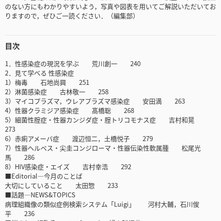
のない方にもわかりやすいよう，写真や図表を用いてご解説いただいてお
りますので，ぜひご一読ください．（編集部）
目次
1．性感染症の現況を学ぶ 荒川創一 240
2．見て学べる 性感染症
1）梅毒 石地尚興 251
2）淋菌感染症 古林敬一 258
3）マイコプラズマ，ウレアプラズマ感染症 安田満 263
4）性器クラミジア感染症 髙橋聡 268
5）細菌性腟症・性器カンジダ症・腟トリコモナス症 吉村和晃
273
6）赤痢アメーバ症 渡辺恒二，土橋悦子 279
7）性器ヘルペス・尖圭コンジローマ・性器伝染性軟属腫 松尾光
馬 286
8）HIV感染症・エイズ 吉村幸浩 292
■Editorial―今月のことば
大切にしていること 太田惣 233
■話題―NEWS&TOPICS
病理組織像の類似症例検索システム「Luigi」 河村大輔，石川俊
平 236