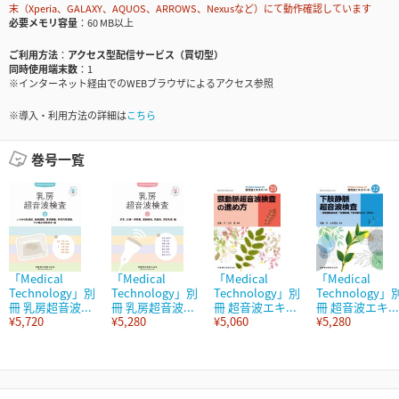
末（Xperia、GALAXY、AQUOS、ARROWS、Nexusなど）にて動作確認しています
必要メモリ容量
60 MB以上
ご利用方法
アクセス型配信サービス（買切型）
同時使用端末数
1
※インターネット経由でのWEBブラウザによるアクセス参照
※導入・利用方法の詳細は
こちら
巻号一覧
「Medical
「Medical
「Medical
「Medical
Technology」別
Technology」別
Technology」別
Technology」
冊 乳房超音波...
冊 乳房超音波...
冊 超音波エキ...
冊 超音波エキ...
¥5,720
¥5,280
¥5,060
¥5,280