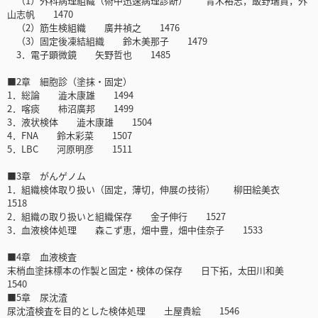
（1）外科病理組織（術中迅速病理診断） 青木裕志，飯野瑞貴，外
山志帆 1470
（2）筋生検組織 廣井禎之 1476
（3）固定後凍結組織 鈴木美那子 1479
3．電子顕微鏡 矢野哲也 1485
■2章 細胞診（塗抹・固定）
1．総論 澁木康雄 1494
2．喀痰 柿沼廣邦 1499
3．液状検体 澁木康雄 1504
4．FNA 鈴木彩菜 1507
5．LBC 河原明彦 1511
■3章 がんゲノム
1．組織検体取り扱い（固定，薄切，伸展の技術） 柳田絵美衣
1518
2．組織の取り扱いと組織保存 金子伸行 1527
3．血液検体処理 森こず恵，畑中豊，畑中佳奈子 1533
■4章 血液検査
末梢血塗抹標本の作製と固定・検体の保存 日下拓，太田川和美
1540
■5章 尿沈渣
尿沈渣検査を目的とした検体処理 土屋貴絵 1546