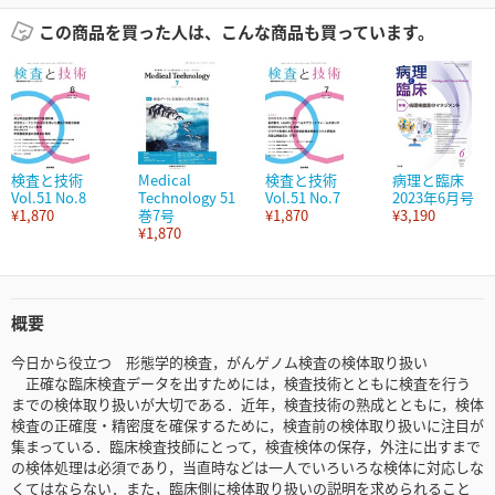
この商品を買った人は、こんな商品も買っています。
検査と技術
Medical
検査と技術
病理と臨床
Vol.51 No.8
Technology 51
Vol.51 No.7
2023年6月号
¥1,870
巻7号
¥1,870
¥3,190
¥1,870
概要
今日から役立つ 形態学的検査，がんゲノム検査の検体取り扱い
正確な臨床検査データを出すためには，検査技術とともに検査を行う
までの検体取り扱いが大切である．近年，検査技術の熟成とともに，検体
検査の正確度・精密度を確保するために，検査前の検体取り扱いに注目が
集まっている．臨床検査技師にとって，検査検体の保存，外注に出すまで
の検体処理は必須であり，当直時などは一人でいろいろな検体に対応しな
くてはならない．また，臨床側に検体取り扱いの説明を求められること