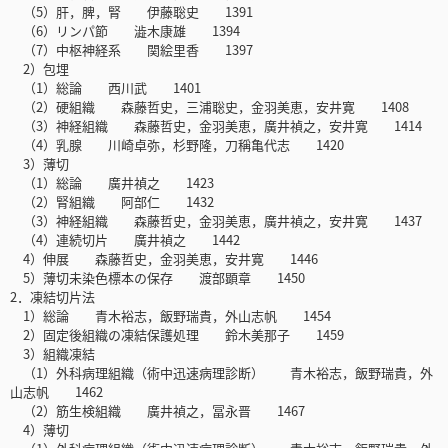
（5）肝，脾，腎 伊藤聡史 1391
（6）リンパ節 澁木康雄 1394
（7）中枢神経系 関絵里香 1397
2）包埋
（1）総論 西川武 1401
（2）硬組織 森藤哲史，三浦聡史，金羽美恵，安井寛 1408
（3）神経組織 森藤哲史，金羽美恵，廣井禎之，安井寛 1414
（4）乳腺 川崎卓弥，杉野隆，刀稱亀代志 1420
3）薄切
（1）総論 廣井禎之 1423
（2）腎組織 阿部仁 1432
（3）神経組織 森藤哲史，金羽美恵，廣井禎之，安井寛 1437
（4）連続切片 廣井禎之 1442
4）伸展 森藤哲史，金羽美恵，安井寛 1446
5）薄切未染色標本の保存 渡部顕章 1450
2．凍結切片法
1）総論 青木裕志，飯野瑞貴，外山志帆 1454
2）固定後組織の凍結保護処理 鈴木美那子 1459
3）組織凍結
（1）外科病理組織（術中迅速病理診断） 青木裕志，飯野瑞貴，外
山志帆 1462
（2）筋生検組織 廣井禎之，冨永晋 1467
4）薄切