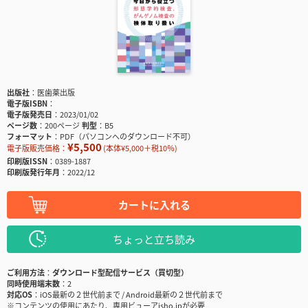
出版社
医歯薬出版
電子版ISBN
電子版発売日
2023/01/02
ページ数
200ページ
判型
B5
フォーマット
PDF（パソコンへのダウンロード不可）
¥5,500
電子版販売価格：
(本体¥5,000＋税10％)
印刷版ISSN
0389-1887
印刷版発行年月
2022/12
カートに入れる
ちょっと立ち読み
ご利用方法
ダウンロード型配信サービス（買切型）
同時使用端末数
2
対応OS
iOS最新の２世代前まで / Android最新の２世代前まで
※コンテンツの使用にあたり、専用ビューアisho.jpが必要