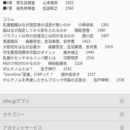
■6章 寄生虫検査 山本徳栄 1552
■7章 染色体検査 松田和之 1560
コラム
乳腺組織はなぜ固定液の浸透が悪いのか 川崎卓弥 1381
脳はなぜ固定してから割を入れるのか 関絵里香 1400
パラフィン以外の包埋法には何があるのか 西川武 1407
表面脱灰 森藤哲史，金羽美恵，安井寛 1413
大割切片はなぜ必要か 森藤哲史，金羽美恵，安井寛 1419
学生教育用標本作製のポイント 廣井禎之 1445
乳腺のセンチネルリンパ節とは 河原明彦 1516
NGSで何がわかるのか 柳田絵美衣 1526
がんゲノムとは？ 金子伸行 1532
“Germline”変異，CHIPって？ 畑中佳奈子 1537
がんゲノムを考慮したセルブロック作製の注意点 加戸伸明 1538
isho.jpアプリ
カテゴリー
アカウントサービス