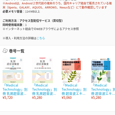
※Androidは、Android２世代前の端末のうち、国内キャリア経由で販売されている端
末（Xperia、GALAXY、AQUOS、ARROWS、Nexusなど）にて動作確認しています
必要メモリ容量
114 MB以上
ご利用方法
アクセス型配信サービス（買切型）
同時使用端末数
1
※インターネット経由でのWEBブラウザによるアクセス参照
※導入・利用方法の詳細は
こちら
巻号一覧
「Medical
「Medical
「Medical
「Medical
Technology」別
Technology」別
Technology」別
Technology」
冊 乳房超音波...
冊 乳房超音波...
冊 超音波エキ...
冊 超音波エキ...
¥5,720
¥5,280
¥5,060
¥5,280