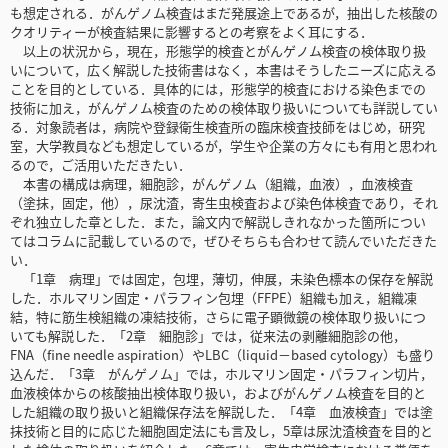
も想定される．がんゲノム検査はまだ発展途上であるが，抽出した核酸の
クオリティーが検査結果に影響するとの考察をよく耳にする．
以上の状況から，現在，形態学的検査とがんゲノム検査の検体取り扱
いについて，広く解説した技術書はなく，本書はそうしたニーズに応える
ことを目的としている．具体的には，形態学的検査における染色までの
技術に加え，がんゲノム検査のための検体取り扱いについても詳説してい
る．対象読者は，病院や登録衛生検査所の臨床検査技師をはじめ，研究
室，大学教員なども想定しているが，学生や企業の方々にも有用と思われ
るので，ご活用いただきたい．
本書の構成は病理，細胞診，がんゲノム（組織，血液），血液検査
（塗抹，固定，他），尿沈渣，寄生虫検査および染色体検査であり，それ
ぞれ独立した章とした．また，論文内で解説しきれなかった箇所につい
てはコラムに記載しているので，ぜひそちらも合わせて読んでいただきた
い．
「1章 病理」では固定，包埋，薄切，伸展，未染色標本の保存を解説
した．ホルマリン固定・パラフィン包埋（FFPE）組織も加え，組織凍
結，特に筋生検組織の凍結技術，さらに電子顕微鏡の検体取り扱いにつ
いても解説した．「2章 細胞診」では，従来法の剥離細胞診の他，
FNA（fine needle aspiration）やLBC（liquid－based cytology）も盛り
込んだ．「3章 がんゲノム」では，ホルマリン固定・パラフィン切片，
血液検体からの核酸抽出検体取り扱い，およびがんゲノム検査を目的と
した組織の取り扱いと組織保存法を解説した．「4章 血液検査」では塗
抹技術と目的に応じた細胞固定法にも言及し，5章は尿沈渣検査を目的と