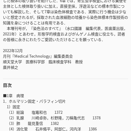
した検体の取り扱いを紹介した．6章では，寄生虫学検査における糞便を
主体とした検体取り扱いに加え，直接塗抹，浮遊法などの標本作製につ
いても解説した．そして7章は染色体検査である．実際に行う機会は少な
いと想定されるが，採取された血液細胞の培養から染色体標本作製技術の
知識を身につけることは有用である．
本増刊号が，『染色法のすべて』（水口國雄 編集代表，医歯薬出版，
2021年）とあわせ，形態学的検査およびがんゲノム検査に役立ち，読者
の皆様に永きにわたりご愛読いただけることを願っている．
2022年12月
月刊『Medical Technology』編集委員会
順天堂大学 医療科学部 臨床検査学科 教授
廣井禎之
目次
■1章 病理
1．ホルマリン固定・パラフィン切片
1）固定
（1）総論 塩竈和也 1372
（2）乳腺 川崎卓弥，杉野隆，刀稱亀代志 1378
（3）肺 龍見重信 1382
（4）消化管 石井脩平，阿部仁，河内洋 1386