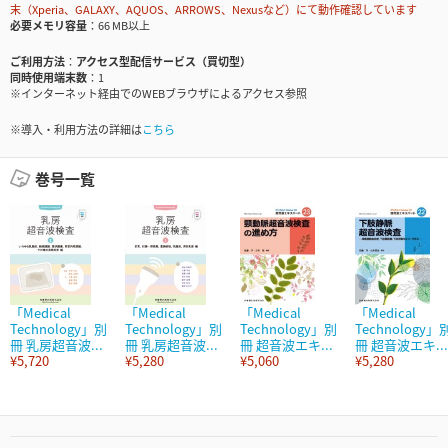
末（Xperia、GALAXY、AQUOS、ARROWS、Nexusなど）にて動作確認しています
必要メモリ容量
66 MB以上
ご利用方法
アクセス型配信サービス（買切型）
同時使用端末数
1
※インターネット経由でのWEBブラウザによるアクセス参照
※導入・利用方法の詳細は
こちら
巻号一覧
「Medical
「Medical
「Medical
「Medical
Technology」別
Technology」別
Technology」別
Technology」
冊 乳房超音波...
冊 乳房超音波...
冊 超音波エキ...
冊 超音波エキ...
¥5,720
¥5,280
¥5,060
¥5,280