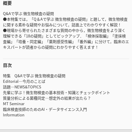
概要
Q&Aで学ぶ 微生物検査の疑問
●本特集では，「Q＆Aで学ぶ 微生物検査の疑問」と題して，微生物検査
に関する素朴な疑問やお悩みについて，誌面上でわかりやすく解説！
●現場から寄せられたさまざまな質問の中から，微生物検査をより深く
理解できる「18の疑問」としてピックアップ．「検体採取編」「塗抹検
査編」「培養・同定編」「薬剤感受性編」「番外編」に分けて，臨床のエ
キスパートが読者からの疑問にわかりやすく答えます！
目次
特集 Q&Aで学ぶ 微生物検査の疑問
Editorial―今月のことば
話題―NEWS&TOPICS
先輩に学ぶ！微生物検査の基本技術・知識とチェックポイント
質量分析による菌種同定―想定外の結果が出たら？
MT Seminar
臨床検査技師のためのAI・データサイエンス入門
Information