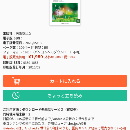
出版社
医歯薬出版
電子版ISBN
電子版発売日
2026/05/18
ページ数
100ページ
判型
B5
フォーマット
PDF（パソコンへのダウンロード不可）
¥1,980
電子版販売価格：
(本体¥1,800＋税10％)
印刷版ISSN
0389-1887
印刷版発行年月
2026/05
カートに入れる
ちょっと立ち読み
ご利用方法
ダウンロード型配信サービス（買切型）
同時使用端末数
2
対応OS
iOS最新の２世代前まで / Android最新の２世代前まで
※コンテンツの使用にあたり、専用ビューアisho.jpが必要
※Androidは、Android２世代前の端末のうち、国内キャリア経由で販売されている端