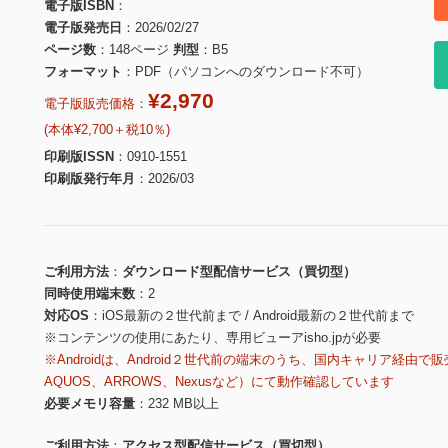
電子版ISBN
電子版発売日
2026/02/27
ページ数
148ページ
判型
B5
フォーマット
PDF（パソコンへのダウンロード不可）
¥2,970
電子版販売価格：
(本体¥2,700＋税10％)
印刷版ISSN
0910-1551
印刷版発行年月
2026/03
ご利用方法
ダウンロード型配信サービス（買切型）
同時使用端末数
2
対応OS
iOS最新の２世代前まで / Android最新の２世代前まで
※コンテンツの使用にあたり、専用ビューアisho.jpが必要
※Androidは、Android２世代前の端末のうち、国内キャリア経由で販
AQUOS、ARROWS、Nexusなど）にて動作確認しています
必要メモリ容量
232 MB以上
ご利用方法
アクセス型配信サービス（買切型）