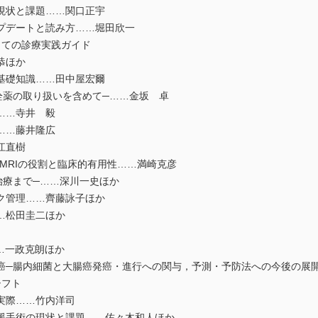
現状と課題……関口正宇
プデートと読み方……堀田欣一
っての診療実践ガイド
恭ほか
基礎知識……田中屋宏爾
薬の取り扱いを含めて─……金坂 卓
……寺井 毅
……藤井隆広
江直樹
MRIの役割と臨床的有用性……満崎克彦
療まで─……深川一史ほか
ク管理……齊藤詠子ほか
…松田圭二ほか
…一政克朗ほか
─腸内細菌と大腸癌発癌・進行への関与，予測・予防法への今後の展開
シフト
実際……竹内洋司
援手術の現状と課題……佐々木和人ほか