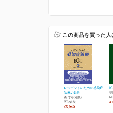
この商品を買った人
レジデントのための感染症
I
診療の鉄則
稲
M
森 信好(編集)
¥1
医学書院
¥5,940