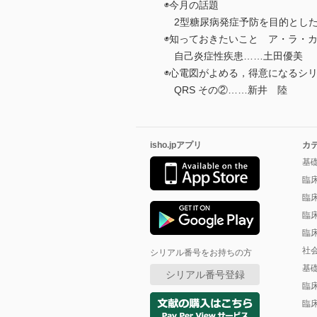
◉今月の話題
2型糖尿病発症予防を目的とした
◉知っておきたいこと ア・ラ・
自己炎症性疾患……土田優美
◉心電図がよめる，得意になるシリ
QRS その②……新井 陸
isho.jpアプリ
カ
基
臨
臨
臨
臨
社
シリアル番号をお持ちの方
基
シリアル番号登録
臨
臨