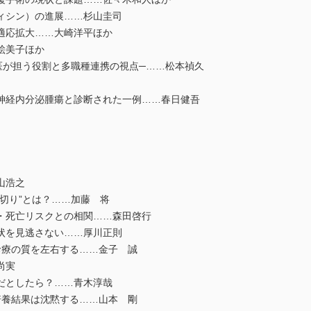
ィシン）の進展……杉山圭司
適応拡大……大崎洋平ほか
絵美子ほか
が担う役割と多職種連携の視点─……松本禎久
経内分泌腫瘍と診断された一例……春日健吾
山浩之
切り”とは？……加藤 将
・死亡リスクとの相関……森田啓行
状を見逃さない……厚川正則
診療の質を左右する……金子 誠
尚実
だとしたら？……青木淳哉
培養結果は沈黙する……山本 剛