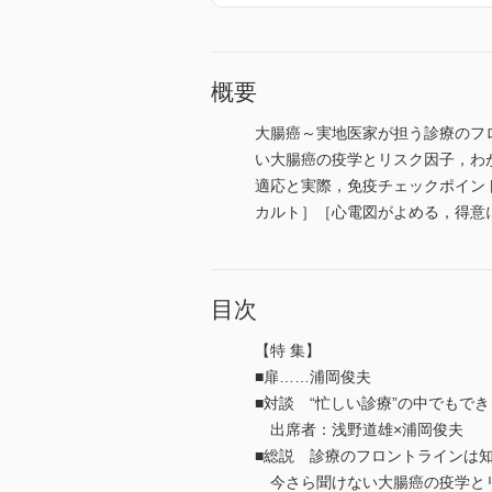
概要
大腸癌～実地医家が担う診療のフ
い大腸癌の疫学とリスク因子，わ
適応と実際，免疫チェックポイント阻
カルト］［心電図がよめる，得意
目次
【特 集】
■扉……浦岡俊夫
■対談 “忙しい診療”の中でもで
出席者：浅野道雄×浦岡俊夫
■総説 診療のフロントラインは
今さら聞けない大腸癌の疫学と