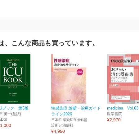
は、こんな商品も買っています。
CUブック 第5版
性感染症 診断・治療ガイド
medicina Vol.63
田 英一(監訳)
ライン2026
医学書院
EDSI
¥2,970
日本性感染症学会(編)
1,000
診断と治療社
¥4,950