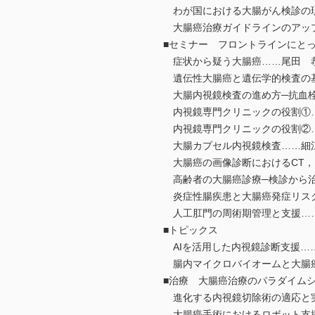
わが国における大腸がん検診の
大腸癌治療ガイドラインのアッ
■セミナー フロントラインにと
症状から疑う大腸癌……尾田 
遺伝性大腸癌と遺伝学的検査の
大腸内視鏡検査の進め方─抗血栓
内視鏡専門クリニックの役割①
内視鏡専門クリニックの役割②
大腸カプセル内視鏡検査……細
大腸癌の画像診断におけるCT，
高齢者の大腸癌診療─検診から治
炎症性腸疾患と大腸癌発症リス
人工肛門の周術期管理と支援…
■トピックス
AIを活用した内視鏡診断支援…
腸内マイクロバイオームと大腸癌
■治療 大腸癌治療のパラダイム
進化する内視鏡切除術の適応と
大腸癌手術におけるロボット支