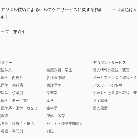
デジタル技術によるヘルスケアサービスに関する指針……三田智也ほ
カルト
ーズ 第7回
テゴリー
アカウントサービス
礎医学系
看護教員・学生
個人情報の確認・変更
床医学・内科系
各種医療職
メールアドレスの確認・変
床医学・外科系
東洋医学
パスワードの変更
床医学（領域別）
栄養学
かかりつけ書店の確認・変
床医学（テーマ別）
薬学
マイ本棚
会医学系・医学一般など
歯科学
購入履歴
礎看護
保健・体育
床看護（診療科・技術）
セット・雑誌年間購読
床看護（専門別）
雑誌