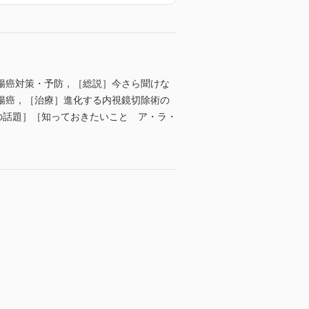
大腸癌対策・予防，［総説］今さら聞けな
腸癌，［治療］進化する内視鏡切除術の
今月の話題］［知っておきたいこと ア・ラ・