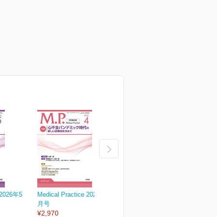
e 2026年5
Medical Practice 2026年4
Medical Practice 2026年3
M
月号
月号
¥2,970
¥2,970
¥