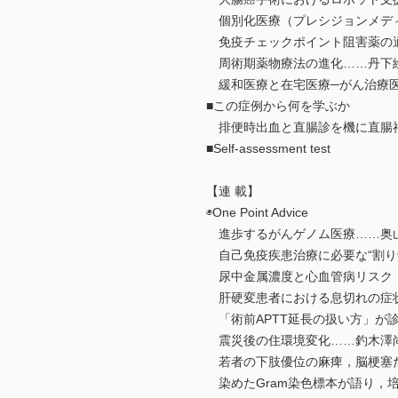
個別化医療（プレシジョンメデ
免疫チェックポイント阻害薬の
周術期薬物療法の進化……丹下
緩和医療と在宅医療─がん治療医
■この症例から何を学ぶか
排便時出血と直腸診を機に直腸神
■Self-assessment test
【連 載】
◉One Point Advice
進歩するがんゲノム医療……奥
自己免疫疾患治療に必要な“割り
尿中金属濃度と心血管病リスク
肝硬変患者における息切れの症
「術前APTT延長の扱い方」が
震災後の住環境変化……釣木澤
若者の下肢優位の麻痺，脳梗塞
染めたGram染色標本が語り，