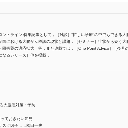
ロントライン 特集記事として，［対談］“忙しい診療”の中でもできる
が国における大腸がん検診の現状と課題，［セミナー］症状から疑う大
害薬の適応拡大 等．また連載では，［One Point Advice］［
になるシリーズ］他を掲載．
きる大腸癌対策・予防
知っておきたい知見
リスク因子……松田一夫