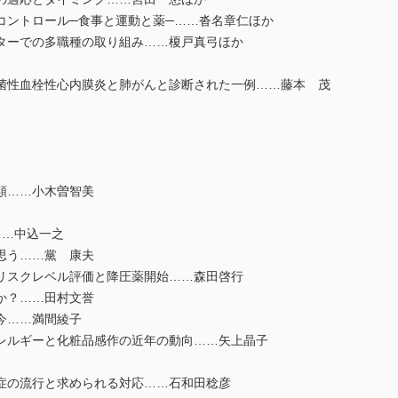
ントロール─食事と運動と薬─……沓名章仁ほか
ターでの多職種の取り組み……榎戸真弓ほか
性血栓性心内膜炎と肺がんと診断された一例……藤本 茂
類……小木曽智美
…中込一之
思う……黨 康夫
リスクレベル評価と降圧薬開始……森田啓行
か？……田村文誉
今……満間綾子
ルギーと化粧品感作の近年の動向……矢上晶子
症の流行と求められる対応……石和田稔彦