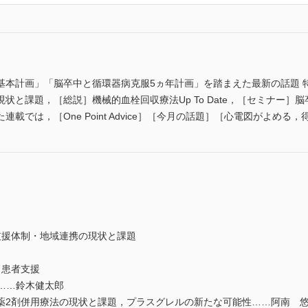
基本計画」「脳卒中と循環器病克服5ヵ年計画」を踏まえた最新の話題 
状と課題，［総説］機械的血栓回収療法Up To Date，［セミナー］
載では，［One Point Advice］［今月の話題］［心電図がよめ
支援体制・地域連携の現状と課題
と患者支援
e……鈴木健太郎
2剤併用療法の現状と課題，プラスグレルの新たな可能性……阿南 