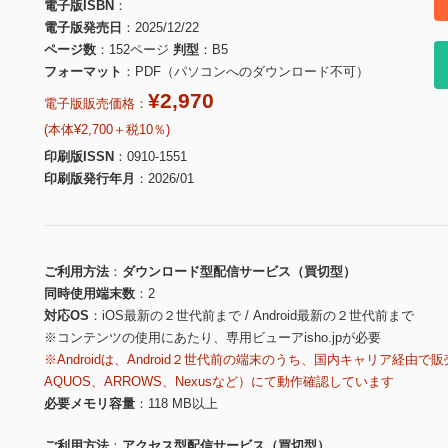
電子版ISBN
電子版発売日
2025/12/22
ページ数
152ページ
判型
B5
フォーマット
PDF（パソコンへのダウンロード不可）
¥2,970
電子版販売価格：
(本体¥2,700＋税10％)
印刷版ISSN
0910-1551
印刷版発行年月
2026/01
ご利用方法
ダウンロード型配信サービス（買切型）
同時使用端末数
2
対応OS
iOS最新の２世代前まで / Android最新の２世代前まで
※コンテンツの使用にあたり、専用ビューアisho.jpが必要
※Androidは、Android２世代前の端末のうち、国内キャリア経由で販
AQUOS、ARROWS、Nexusなど）にて動作確認しています
必要メモリ容量
118 MB以上
ご利用方法
アクセス型配信サービス（買切型）