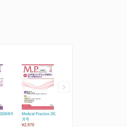
e 2026年5
Medical Practice 2026年4
Medical Practice 2026年3
M
月号
月号
¥2,970
¥2,970
¥