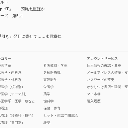
カルト
p HT」……苅尾七臣ほか
ーズ 第5回
手引き』発刊に寄せて……永原章仁
テゴリー
アカウントサービス
礎医学系
看護教員・学生
個人情報の確認・変更
床医学・内科系
各種医療職
メールアドレスの確認・変
床医学・外科系
東洋医学
パスワードの変更
床医学（領域別）
栄養学
かかりつけ書店の確認・変
床医学（テーマ別）
薬学
マイ本棚
会医学系・医学一般など
歯科学
購入履歴
礎看護
保健・体育
床看護（診療科・技術）
セット・雑誌年間購読
床看護（専門別）
雑誌