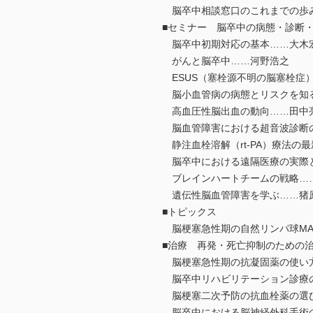
脳卒中相談窓口のこれまでの歩
■セミナー 脳卒中の病態・診断
脳卒中初期対応の基本……大木
がんと脳卒中……河野浩之
ESUS（塞栓源不明の脳塞栓症
脳小血管病の病態とリスクを知
高血圧性脳出血の動向……田中
脳血管障害における超音波診断
静注血栓溶解（rt-PA）療法の
脳卒中における遠隔医療の実際
ブレインハートチームの戦略…
遺伝性脳血管障害を学ぶ……猪
■トピックス
脳梗塞急性期の自然リンパ球MA
■治療 再発・死亡抑制のための
脳梗塞急性期の抗凝固薬の使い
脳卒中リハビリテーション診療の
脳梗塞二次予防の抗血栓薬の選
脳卒中における脳神経外科手術