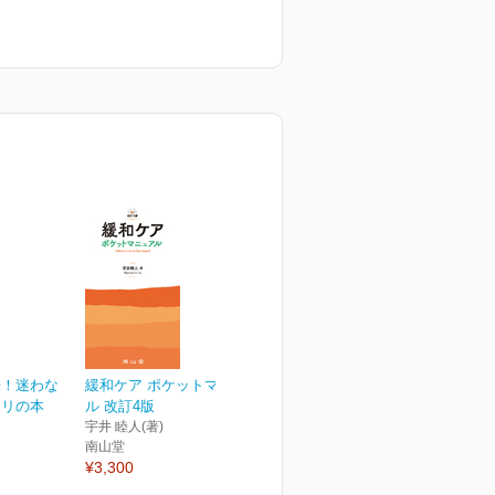
来！迷わな
緩和ケア ポケットマニュア
スリの本
ル 改訂4版
宇井 睦人(著)
南山堂
¥3,300