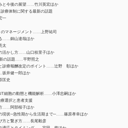
みと今後の展望……竹川英宏ほか
・診療体制に関する最新の話題
宏一
）のマネージメント……上野祐司
る……銅山達哉ほか
亮太
の活かし方……山口枝里子ほか
最新の話題……平野照之
と診療報酬改定のポイント……辻野 彰ほか
…坂井健一郎ほか
原匡史
IT細胞の動態と機能解析……小澤忠嗣ほか
治療選択と患者支援
方……阿部桜子ほか
現状─急性期から生活期まで─……篠原孝幸ほか
び方と繋ぎ方……長尾毅彦
の適応とタイミング……宮田 悠ほか