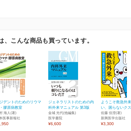
は、こんな商品も買っています。
ジデントのためのリウマ
ジェネラリストのための内
ようこそ救急外
・膠原病教室
科外来マニュアル 第3版
い、困らないク
村 海人(著)
金城 光代(他編集)
佐藤 佳澄(著)
本医事新報社
医学書院
新興医学出版社
,950
¥6,600
¥3,300