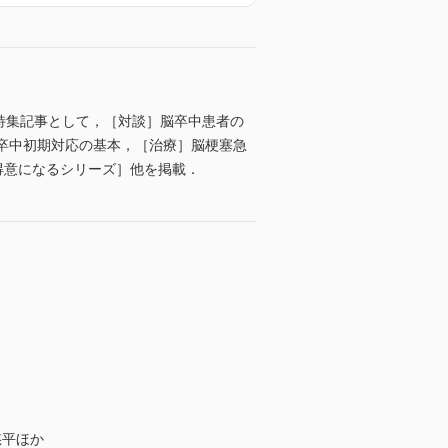
特集記事として，［対談］脳卒中患者の
脳卒中初期対応の基本，［治療］脳梗塞急
る，得意になるシリーズ］他を掲載．
悠平ほか