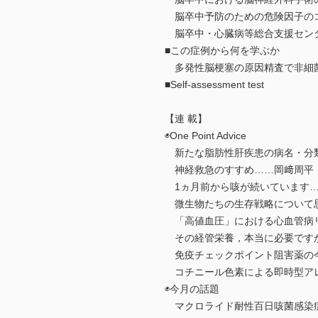
脳卒中予防のための危険因子のコ
脳卒中・心臓病等総合支援セン
■この症例から何を学ぶか
多発性脳梗塞の原因精査で非細菌
■Self-assessment test
【連 載】
◉One Point Advice
新たな脂肪性肝疾患の病名・分
神経救急のすすめ……岡﨑周平
1ヵ月前から咳が続いています…
微生物たちの生存戦略について
「高値血圧」における心血管病
その経管栄養，本当に必要です
免疫チェックポイント阻害薬の
コチニール色素による即時型アレ
◉今月の話題
マクロライド耐性百日咳菌感染