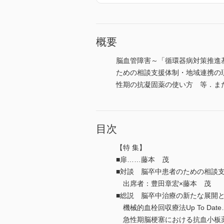
概要
脳血管障害～「循環器病対策推進
ための相談支援体制・地域連携の現
性期の抗凝固薬の使い方 等．また連
目次
【特 集】
■扉……藤本 茂
■対談 脳卒中患者のための相談
出席者：豊田章宏×藤本 茂
■総説 脳卒中治療の新たな展開
機械的血栓回収療法Up To Dat
急性期脳梗塞における抗血小板薬