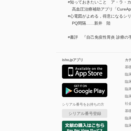
◉知っておきたいこと ア・ラ・
高血圧治療補助アプリ「CureAp
◉心電図がよめる，得意になるシリ
PQ間隔……新井 陸
◉書評 『自己免疫性胃炎 診療の
isho.jpアプリ
カ
基
臨
臨
臨
臨
社
シリアル番号をお持ちの方
基
シリアル番号登録
臨
臨