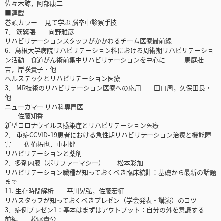
佐々木諒，阿部康二
■連載
巻頭カラー 見て学ぶ 脳卒中診察手技
7． 筋緊張 向野雅彦
リハビリテーションスタッフがかかわるチーム医療最前線
6．島根大学病院リハビリテーション科における周術期リハビリテーショ
ン活動―食道がん術前集中リハビリテーションを中心に― 馬庭壯
吉，岸咲貴子・他
ヘルステックとリハビリテーション医療
3． MR技術のリハビリテーション医療への応用 田口周，久保田良・
他
ニューカマー リハ科専門医
佐藤知香
新型コロナウイルス感染症とリハビリテーション医療
2． 重症COVID-19患者における急性期リハビリテーション治療と機能障
害 佐伯拓也，中村健
リハビリテーションと薬剤
2．多剤内服（ポリファーマシー） 松本彩加
リハビリテーション職種が知っておくべき臨床統計：基礎から最新の話題
まで
11. 生存時間解析 平川晃弘，佐藤宏征
リハスタッフが知っておくべきプレゼン（学会発表・講演）のコツ
3．症例プレゼン1：基本はまずはアウトプット：自分の外を意識する－
前編 松尾貴公