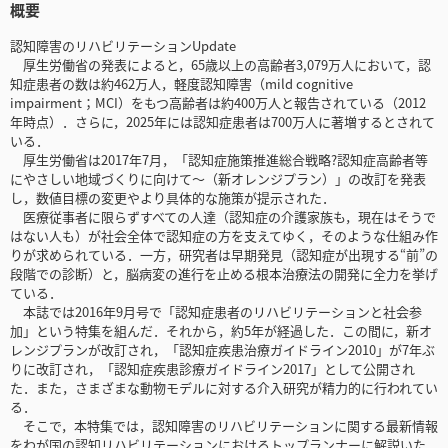
概要
認知障害のリハビリテーションUpdate
厚生労働省の発表によると，65歳以上の高齢者3,079万人において，認
知症患者の数は約462万人，軽度認知障害（mild cognitive
impairment；MCI）をもつ高齢者は約400万人と報告されている（2012
年時点）．さらに，2025年には認知症患者は700万人に著増するとされて
いる．
厚生労働省は2017年7月，「認知症施策推進総合戦略?認知症高齢者等
にやさしい地域づくりに向けて～（新オレンジプラン）」の改訂を発表
し，数値目標の変更やより具体的な施策が提示された．
医療従事者に限らずすべての人達（認知症の介護家族も，現在はそうで
はない人も）が社会全体で認知症の方を支えてゆく，そのような仕組み作
りが求められている．一方，研究者は早期発見（認知症が出現する“前”の
段階での診断）と，脳病変の進行を止める根本治療法の開発に全力を挙げ
ている．
本誌では2016年9月号で「認知症患者のリハビリテーションと社会参
加」という特集を組んだ．それから，約5年が経過した．この間に，新オ
レンジプランが改訂され，「認知症疾患治療ガイドライン2010」が7年ぶ
りに改訂され，「認知症疾患診療ガイドライン2017」として公開され
た．また，さまざまな動物モデルに対する介入研究が精力的に行われてい
る．
そこで，本特集では，認知障害のリハビリテーションに関する最新情報
をわが国の認知リハビリテーションにおけるトップランナーに解説いた