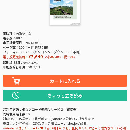
出版社
医歯薬出版
電子版ISBN
電子版発売日
2021/08/16
ページ数
100ページ
判型
B5
フォーマット
PDF（パソコンへのダウンロード不可）
¥2,640
電子版販売価格：
(本体¥2,400＋税10％)
印刷版ISSN
0918-5259
印刷版発行年月
2021/08
カートに入れる
ちょっと立ち読み
ご利用方法
ダウンロード型配信サービス（買切型）
同時使用端末数
2
対応OS
iOS最新の２世代前まで / Android最新の２世代前まで
※コンテンツの使用にあたり、専用ビューアisho.jpが必要
※Androidは、Android２世代前の端末のうち、国内キャリア経由で販売されている端