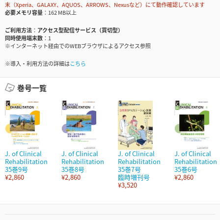
末（Xperia、GALAXY、AQUOS、ARROWS、Nexusなど）にて動作確認しています
必要メモリ容量
162 MB以上
ご利用方法
アクセス型配信サービス（買切型）
同時使用端末数
1
※インターネット経由でのWEBブラウザによるアクセス参照
※導入・利用方法の詳細は
こちら
巻号一覧
J. of Clinical
J. of Clinical
J. of Clinical
J. of Clinical
Rehabilitation
Rehabilitation
Rehabilitation
Rehabilitation
35巻9号
35巻8号
35巻7号
35巻6号
¥2,860
¥2,860
臨時増刊号
¥2,860
¥3,520