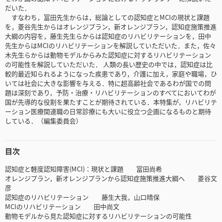
だいた．
すなわち，冨田先生からは，総論としての認知症とMCIの現状と課題
を，菱谷先生からはオレンジプラン，新オレンジプラン，認知症施策推進
大綱の内容を，藤生先生らからは認知症のリハビリテーションを，田中
先生からはMCIのリハビリテーションを解説していただいた．また，佐々
木先生らからは動物モデルからみた認知症に対するリハビリテーション
の可能性を解説していただいた． 人類の長い歴史の中では，認知症は比
較的最近知られるようになった疾患であり，介護に加え，家庭や職場，ひ
いては社会に大きな影響を与える．特に超高齢社会であるわが国での問
題は深刻であり，予防・治療・リハビリテーションのすべてにおいてわが
国が先導的な役割を果たすことが期待されている．本特集が，リハビリテ
ーション医療関連職の日常診療にも大いに役立つ企画になるものと期待
している．（編集委員会）
目次
認知症と軽度認知障害(MCI)：現状と課題 冨田尚希
オレンジプラン，新オレンジプランから認知症施策推進大綱へ 菱谷文
彦
認知症のリハビリテーション 藤生大我，山口晴保
MCIのリハビリテーション 田中尚文
動物モデルから見た認知症に対するリハビリテーションの可能性