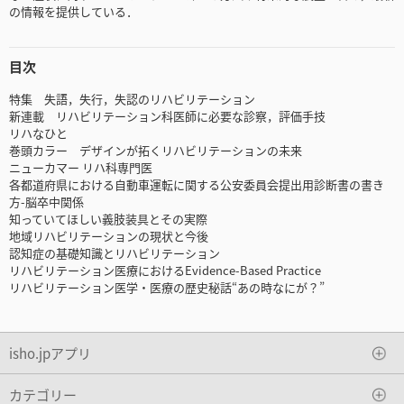
の情報を提供している．
目次
特集 失語，失行，失認のリハビリテーション
新連載 リハビリテーション科医師に必要な診察，評価手技
リハなひと
巻頭カラー デザインが拓くリハビリテーションの未来
ニューカマー リハ科専門医
各都道府県における自動車運転に関する公安委員会提出用診断書の書き
方-脳卒中関係
知っていてほしい義肢装具とその実際
地域リハビリテーションの現状と今後
認知症の基礎知識とリハビリテーション
リハビリテーション医療におけるEvidence-Based Practice
リハビリテーション医学・医療の歴史秘話“あの時なにが？”
isho.jpアプリ
カテゴリー