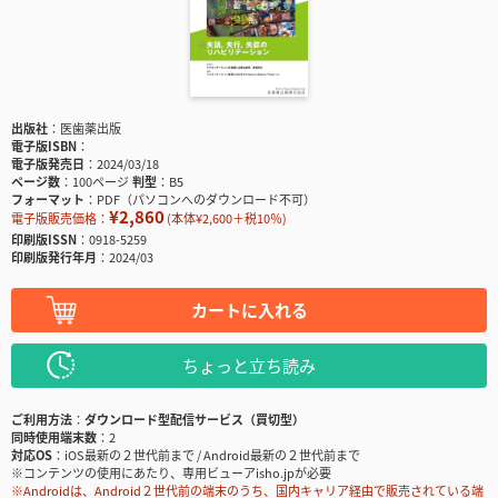
出版社
医歯薬出版
電子版ISBN
電子版発売日
2024/03/18
ページ数
100ページ
判型
B5
フォーマット
PDF（パソコンへのダウンロード不可）
¥2,860
電子版販売価格：
(本体¥2,600＋税10％)
印刷版ISSN
0918-5259
印刷版発行年月
2024/03
カートに入れる
ちょっと立ち読み
ご利用方法
ダウンロード型配信サービス（買切型）
同時使用端末数
2
対応OS
iOS最新の２世代前まで / Android最新の２世代前まで
※コンテンツの使用にあたり、専用ビューアisho.jpが必要
※Androidは、Android２世代前の端末のうち、国内キャリア経由で販売されている端