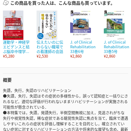
この商品を買った人は、こんな商品も買っています。
運動学・神経学
伝えたいのに伝
J. of Clinical
J. of Clinical
エビデンスと結
わらない職場で
Rehabilitation
Rehabilitation
ぶ脳卒中理学...
の看護師の会話
33巻6号
33巻5号
¥5,280
¥2,530
¥2,860
¥2,860
概要
失語，失行，失認のリハビリテーション
●失語，失行，失認はその症状の多様性から，誤って認知症と一括りにさ
れるなど，適切な評価が行われないままリハビリテーションが実施される
可能性が懸念されている．
●本特集では，失語，発語失行，半側空間無視に加え，見逃されがちな
失行や視覚性失認，稀な症状である聴覚性失認に焦点を当て，臨床で遭遇
しやすいこれらの症状を評価し理解することを目的とし，確立されてい
ない症状に対するリハビリテーションの方法や将来的な展望も含め，最新