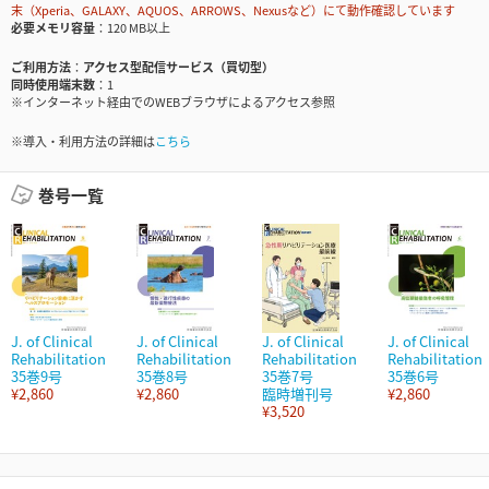
末（Xperia、GALAXY、AQUOS、ARROWS、Nexusなど）にて動作確認しています
必要メモリ容量
120 MB以上
ご利用方法
アクセス型配信サービス（買切型）
同時使用端末数
1
※インターネット経由でのWEBブラウザによるアクセス参照
※導入・利用方法の詳細は
こちら
巻号一覧
J. of Clinical
J. of Clinical
J. of Clinical
J. of Clinical
Rehabilitation
Rehabilitation
Rehabilitation
Rehabilitation
35巻9号
35巻8号
35巻7号
35巻6号
¥2,860
¥2,860
臨時増刊号
¥2,860
¥3,520