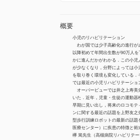
概要
小児のリハビリテーション
わが国では少子高齢化の進行が止ま
以降初めて年間出生数が90万人を
かに進んだかがわかる．この小児
が少なくなり，分野によっては小
を取り巻く環境も変化している．
では最近の小児リハビリテーショ
オーバービューでは井之上寿美先
いた．近年，児童・生徒の運動器
早期に見い出し，将来のロコモテ
ンに関する最近の話題を上野友之
型歩行訓練ロボットの最新の話題
医療センター）に疾患の特徴と術
欅 篤先生（高槻病院リハビリテ