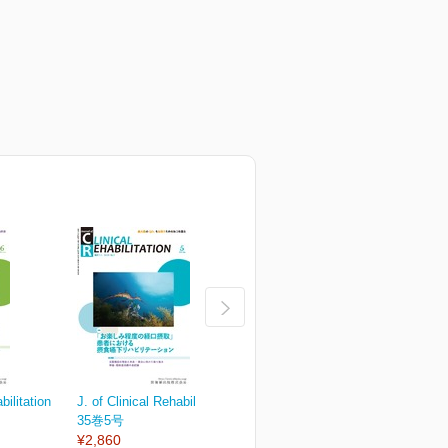
bilitation
J. of Clinical Rehabilitation
J. of Clinical Rehabilitation
J.
35巻5号
35巻4号
3
¥2,860
¥2,860
¥