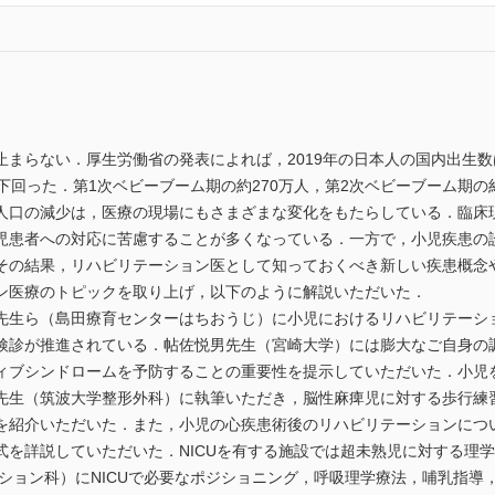
らない．厚生労働省の発表によれば，2019年の日本人の国内出生数は8
下回った．第1次ベビーブーム期の約270万人，第2次ベビーブーム期の
人口の減少は，医療の現場にもさまざまな変化をもたらしている．臨床
児患者への対応に苦慮することが多くなっている．一方で，小児疾患の
その結果，リハビリテーション医として知っておくべき新しい疾患概念
ン医療のトピックを取り上げ，以下のように解説いただいた．
生ら（島田療育センターはちおうじ）に小児におけるリハビリテーシ
検診が推進されている．帖佐悦男先生（宮崎大学）には膨大なご自身の
ィブシンドロームを予防することの重要性を提示していただいた．小児
先生（筑波大学整形外科）に執筆いただき，脳性麻痺児に対する歩行練
を紹介いただいた．また，小児の心疾患術後のリハビリテーションにつ
式を詳説していただいた．NICUを有する施設では超未熟児に対する理
ーション科）にNICUで必要なポジショニング，呼吸理学療法，哺乳指導