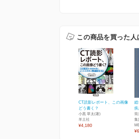
この商品を買った人
CT読影レポート、この画像
総
どう書く？
疾
小黒 草太(著)
筒
羊土社
集
¥4,180
M
¥6