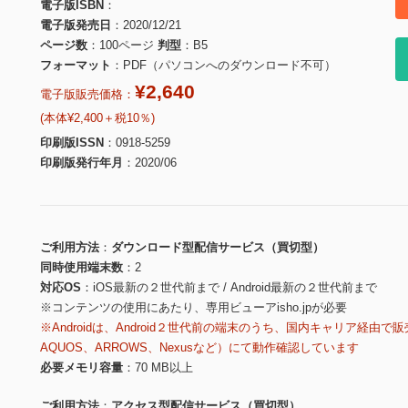
電子版ISBN
電子版発売日
2020/12/21
ページ数
100ページ
判型
B5
フォーマット
PDF（パソコンへのダウンロード不可）
¥2,640
電子版販売価格：
(本体¥2,400＋税10％)
印刷版ISSN
0918-5259
印刷版発行年月
2020/06
ご利用方法
ダウンロード型配信サービス（買切型）
同時使用端末数
2
対応OS
iOS最新の２世代前まで / Android最新の２世代前まで
※コンテンツの使用にあたり、専用ビューアisho.jpが必要
※Androidは、Android２世代前の端末のうち、国内キャリア経由で販
AQUOS、ARROWS、Nexusなど）にて動作確認しています
必要メモリ容量
70 MB以上
ご利用方法
アクセス型配信サービス（買切型）