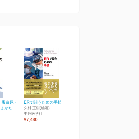
 蛋白尿・
ERで闘うための手技
考えかた
久村 正樹(編著)
中外医学社
¥7,480