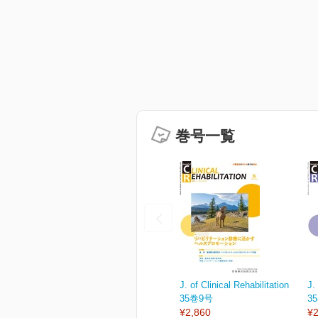
巻号一覧
J. of Clinical Rehabilitation
J.
35巻9号
3
¥2,860
¥2