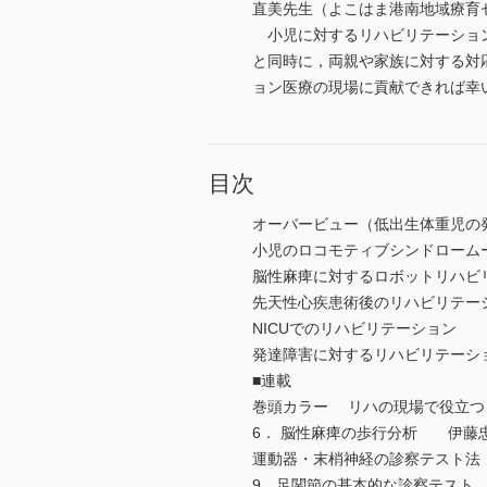
直美先生（よこはま港南地域療育
小児に対するリハビリテーション
と同時に，両親や家族に対する対
ョン医療の現場に貢献できれば幸
目次
オーバービュー（低出生体重児
小児のロコモティブシンドローム
脳性麻痺に対するロボットリハ
先天性心疾患術後のリハビリテ
NICUでのリハビリテーション
発達障害に対するリハビリテー
■連載
巻頭カラー リハの現場で役立
6． 脳性麻痺の歩行分析 伊
運動器・末梢神経の診察テスト
9．足関節の基本的な診察テス