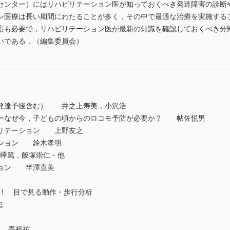
センター）にはリハビリテーション医が知っておくべき発達障害の診断
医療は長い期間にわたることが多く，その中で最適な治療を実施する
応も必要で，リハビリテーション医が最新の知識を確認しておくべき分
いである．（編集委員会）
の発達予後含む） 井之上寿美，小沢浩
ーなぜ今，子どもの頃からのロコモ予防が必要か？ 帖佐悦男
ビリテーション 上野友之
ーション 鈴木孝明
 欅篤，飯塚崇仁・他
ション 半澤直美
つ！ 目で見る動作・歩行分析
藤忠
法
ト 森裕祐