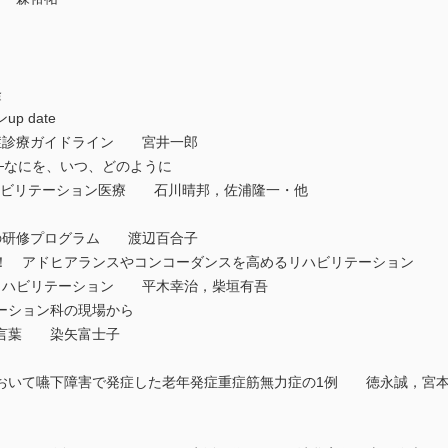
公隆
p date
縮症診療ガイドライン 宮井一郎
─なにを、いつ、どのように
リハビリテーション医療 石川晴邦，佐浦隆一・他
り
ンの研修プログラム 渡辺百合子
！ アドヒアランスやコンコーダンスを高めるリハビリテーション
臓リハビリテーション 平木幸治，柴垣有吾
テーション科の現場から
の言葉 染矢富士子
おいて嚥下障害で発症した老年発症重症筋無力症の1例 徳永誠，宮