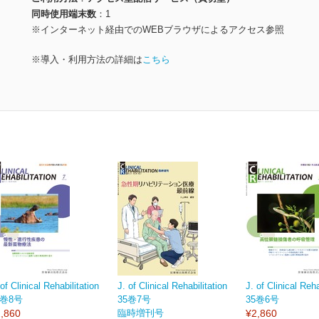
同時使用端末数
1
※インターネット経由でのWEBブラウザによるアクセス参照
※導入・利用方法の詳細は
こちら
 of Clinical Rehabilitation
J. of Clinical Rehabilitation
J. of Clinical Reha
5巻8号
35巻7号
35巻6号
,860
臨時増刊号
¥2,860