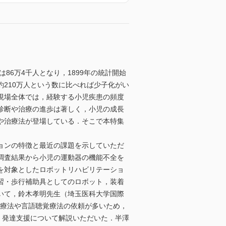
6万4千人となり，1899年の統計開始
約210万人という数に比べれば少子化がい
現場全体では，経験する小児疾患の頻度
診断や治療の進歩は著しく，小児の成長
や治療法が登場している．そこで本特集
ョンの特徴と最近の課題を示していただ
調査結果から小児の運動器の機能不全を
を対象としたロボットリハビリテーショ
習・歩行補助具としてのロボット，装着
いて，鈴木孝明先生（埼玉医科大学国際
学療法や言語聴覚療法の依頼が多いため，
，発達支援について解説いただいた．半澤