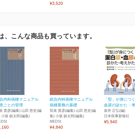
¥3,520
は、こんな商品も買っています。
合内科病棟マニュアル
総合内科病棟マニュアル
「型」が身につく
患ごとの管理
病棟業務の基礎
血尿の診かた・
泉 貴彦(編集) 山田 悠史(編
筒泉 貴彦(編集) 山田 悠史(編
坂井 正弘(編)
) 小坂 鎮太郎(編集)
集) 小坂 鎮太郎(編集)
日本医事新報社
EDSI
MEDSI
¥5,940
,160
¥4,840