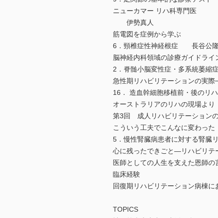
ニューカマー リハ科専門医
伊勢真人
筋電図を症例から学ぶ
6．頸椎症性神経根症 長谷
脳神経内科領域の診療ガイドラインu
2．脊髄小脳変性症・多系統萎
急性期リハビリテーションの実際
16． 造血幹細胞移植前・後の
オーストラリアのリハの現場よ
第3回 成人リハビリテーショ
こういう工夫でこんなに変わった
5．慢性腎臓病患者に対する腎
心に残ったできごと―リハビリ
医師としての人生を支えた恩師
臨床経験
回復期リハビリテーション病棟に
TOPICS