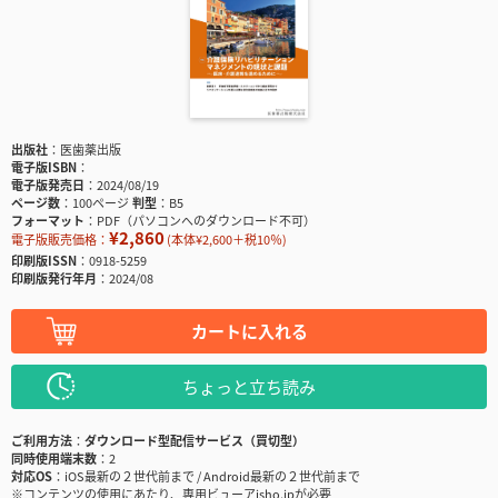
出版社
医歯薬出版
電子版ISBN
電子版発売日
2024/08/19
ページ数
100ページ
判型
B5
フォーマット
PDF（パソコンへのダウンロード不可）
¥2,860
電子版販売価格：
(本体¥2,600＋税10％)
印刷版ISSN
0918-5259
印刷版発行年月
2024/08
カートに入れる
ちょっと立ち読み
ご利用方法
ダウンロード型配信サービス（買切型）
同時使用端末数
2
対応OS
iOS最新の２世代前まで / Android最新の２世代前まで
※コンテンツの使用にあたり、専用ビューアisho.jpが必要