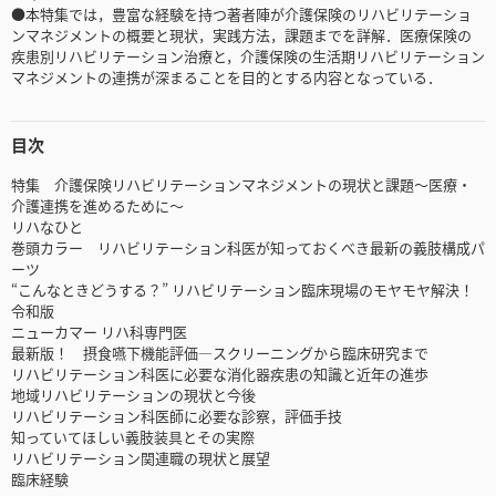
●本特集では，豊富な経験を持つ著者陣が介護保険のリハビリテーショ
ンマネジメントの概要と現状，実践方法，課題までを詳解．医療保険の
疾患別リハビリテーション治療と，介護保険の生活期リハビリテーション
マネジメントの連携が深まることを目的とする内容となっている．
目次
特集 介護保険リハビリテーションマネジメントの現状と課題～医療・
介護連携を進めるために～
リハなひと
巻頭カラー リハビリテーション科医が知っておくべき最新の義肢構成パ
ーツ
“こんなときどうする？” リハビリテーション臨床現場のモヤモヤ解決！
令和版
ニューカマー リハ科専門医
最新版！ 摂食嚥下機能評価―スクリーニングから臨床研究まで
リハビリテーション科医に必要な消化器疾患の知識と近年の進歩
地域リハビリテーションの現状と今後
リハビリテーション科医師に必要な診察，評価手技
知っていてほしい義肢装具とその実際
リハビリテーション関連職の現状と展望
臨床経験