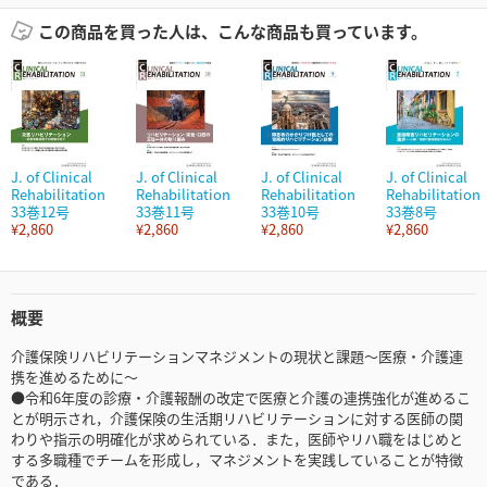
この商品を買った人は、こんな商品も買っています。
J. of Clinical
J. of Clinical
J. of Clinical
J. of Clinical
Rehabilitation
Rehabilitation
Rehabilitation
Rehabilitation
33巻12号
33巻11号
33巻10号
33巻8号
¥2,860
¥2,860
¥2,860
¥2,860
概要
介護保険リハビリテーションマネジメントの現状と課題～医療・介護連
携を進めるために～
●令和6年度の診療・介護報酬の改定で医療と介護の連携強化が進めるこ
とが明示され，介護保険の生活期リハビリテーションに対する医師の関
わりや指示の明確化が求められている．また，医師やリハ職をはじめと
する多職種でチームを形成し，マネジメントを実践していることが特徴
である．