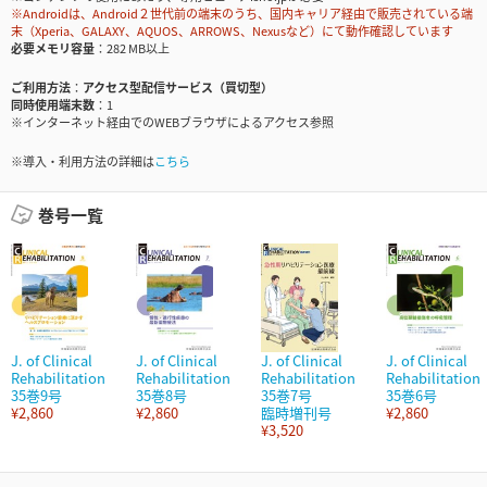
※Androidは、Android２世代前の端末のうち、国内キャリア経由で販売されている端
末（Xperia、GALAXY、AQUOS、ARROWS、Nexusなど）にて動作確認しています
必要メモリ容量
282 MB以上
ご利用方法
アクセス型配信サービス（買切型）
同時使用端末数
1
※インターネット経由でのWEBブラウザによるアクセス参照
※導入・利用方法の詳細は
こちら
巻号一覧
J. of Clinical
J. of Clinical
J. of Clinical
J. of Clinical
Rehabilitation
Rehabilitation
Rehabilitation
Rehabilitation
35巻9号
35巻8号
35巻7号
35巻6号
¥2,860
¥2,860
臨時増刊号
¥2,860
¥3,520