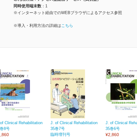
同時使用端末数
1
※インターネット経由でのWEBブラウザによるアクセス参照
※導入・利用方法の詳細は
こちら
 of Clinical Rehabilitation
J. of Clinical Rehabilitation
J. of Clinical Reha
5巻8号
35巻7号
35巻6号
,860
臨時増刊号
¥2,860