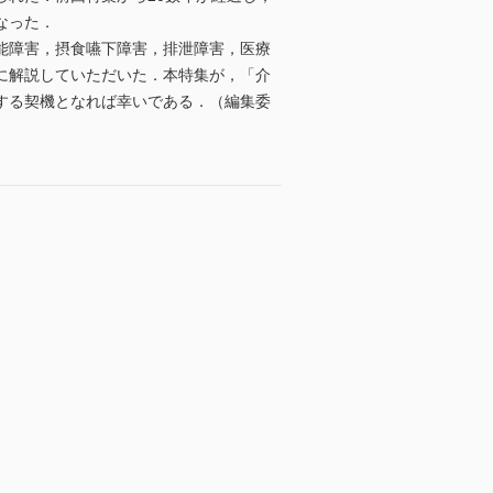
なった．
能障害，摂食嚥下障害，排泄障害，医療
に解説していただいた．本特集が，「介
する契機となれば幸いである．（編集委