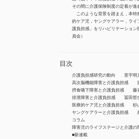
その間に介護保険制度の定着が進
このような背景を踏まえ，本特集
的ケア児，ヤングケアラー，ライ
護負担感」をリハビリテーション
員会）
目次
介護負担感研究の動向 里宇明
高次脳機能障害と介護負担感 
摂食嚥下障害と介護負担感 藤
排泄障害と介護負担感 冨田哲
医療的ケア児と介護負担感 杉山
ヤングケアラーと介護負担感 
コラム
障害児のライフステージと介護
■新連載