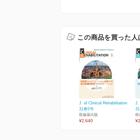
この商品を買った人
J. of Clinical Rehabilitation
J.
31巻5号
3
医歯薬出版
医
¥2,640
¥2