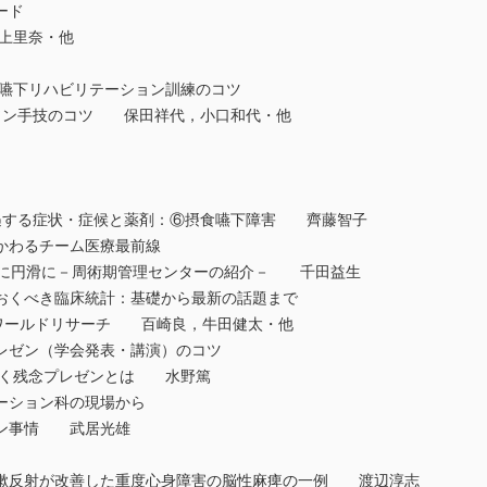
ワード
村上里奈・他
食嚥下リハビリテーション訓練のコツ
ルソン手技のコツ 保田祥代，小口和代・他
遭遇する症状・症候と薬剤：⑥摂食嚥下障害 齊藤智子
かかわるチーム医療最前線
安全に円滑に－周術期管理センターの紹介－ 千田益生
おくべき臨床統計：基礎から最新の話題まで
アルワールドリサーチ 百崎良，牛田健太・他
プレゼン（学会発表・講演）のコツ
衆が引く残念プレゼンとは 水野篤
テーション科の現場から
ョン事情 武居光雄
嗽反射が改善した重度心身障害の脳性麻痺の一例 渡辺淳志