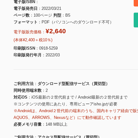
電子版ISBN
電子版発売日
2022/03/21
ページ数
100ページ
判型
B5
フォーマット
PDF（パソコンへのダウンロード不可）
¥2,640
電子版販売価格：
(本体¥2,400＋税10％)
印刷版ISSN
0918-5259
印刷版発行年月
2022/03
ご利用方法
ダウンロード型配信サービス（買切型）
同時使用端末数
2
対応OS
iOS最新の２世代前まで / Android最新の２世代前まで
※コンテンツの使用にあたり、専用ビューアisho.jpが必要
※Androidは、Android２世代前の端末のうち、国内キャリア経由で販
AQUOS、ARROWS、Nexusなど）にて動作確認しています
必要メモリ容量
148 MB以上
ご利用方法
アクセス型配信サービス（買切型）