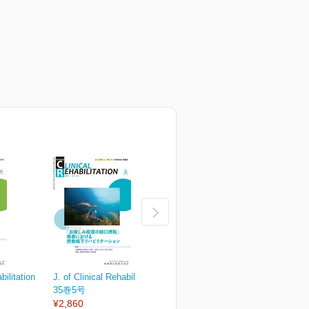
bilitation
J. of Clinical Rehabilitation
J. of Clinical Rehabilitation
J.
35巻5号
35巻4号
3
¥2,860
¥2,860
¥