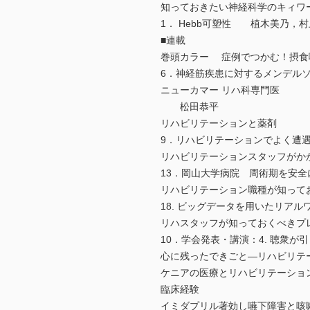
知っておきたい神経科学のキィ
1． Hebb可塑性 植木美乃，
■連載
巻頭カラー 症例でつかむ！摂
6．神経筋疾患に対するメンデ
ニューカマー リハ科専門医
松田恭平
リハビリテーションと薬剤
9．リハビリテーションでよく
リハビリテーションスタッフが
13．岡山大学病院 周術期を
リハビリテーション職種が知って
18. ビッグデータを用いたリ
リハスタッフが知っておくべき
10．学会発表・講演：4. 聴
心に残ったできごと―リハビリ
ケニアの医療とリハビリテーシ
臨床経験
イミダプリル著効し嚥下障害と咳