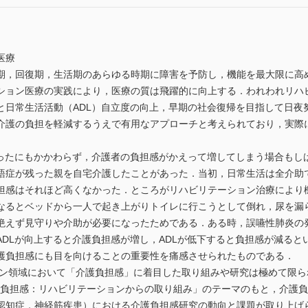
医療
，回復期，生活期のあらゆる時期に障害を予防し，機能を最大限に高
ション医療の実践により，医療の質は飛躍的に向上する．われわれリハ
と日常生活活動（ADL）自立度の向上，早期の社会復帰を目指して日夜
介護の負担を軽減するうえで有用なアプローチと考えられており，実際
ったにもかかわらず，介護者の負担感がかえって増してしまう場合もし
語症が残った親を自宅介護したことがあった．当初，日常生活は全介助
担感はそれほど高くなかった．ところがリハビリテーション治療により
なるとベッドから一人で起き上がりトイレに行こうとして倒れ，尿を漏
絶えず見守りや介助が必要になったためである．ある時，誤嚥性肺炎の
ADLが向上すると介護負担感が増し，ADLが低下すると負担感が減る
護負担感にも目を向けることの重要性を痛感させられたものである．
ン領域において「介護負担感」に着目した取り組みや研究は極めて限られ
介護負担感：リハビリテーションからの取り組み」のテーマのもと，介護
認知症，神経筋疾患）における介護負担感研究の動向と課題が取り上げら