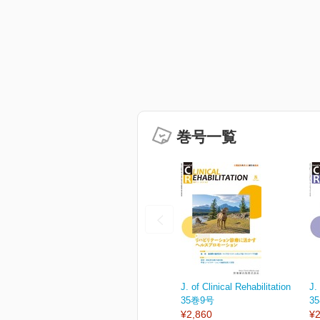
巻号一覧
J. of Clinical Rehabilitation
J.
35巻9号
3
¥2,860
¥2