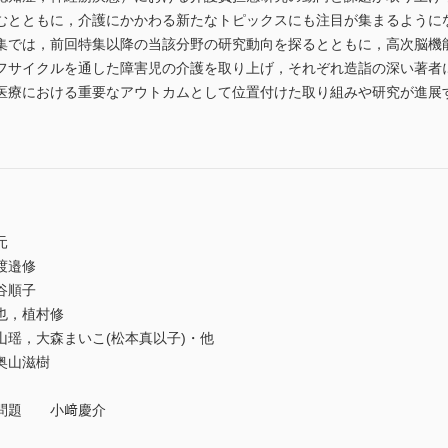
むとともに，介護にかかわる新たなトピックスにも注目が集まるように
では，前回特集以降の当該分野の研究動向を探るとともに，高次脳機
フサイクルを通した障害児の介護を取り上げ，それぞれ造詣の深い著者
医療における重要なアウトカムとして位置付けた取り組みや研究が進展
元
渡邉修
谷順子
也，植村修
瑶，大森まいこ(松本真以子)・他
奥山滋樹
の問題 小﨑慶介