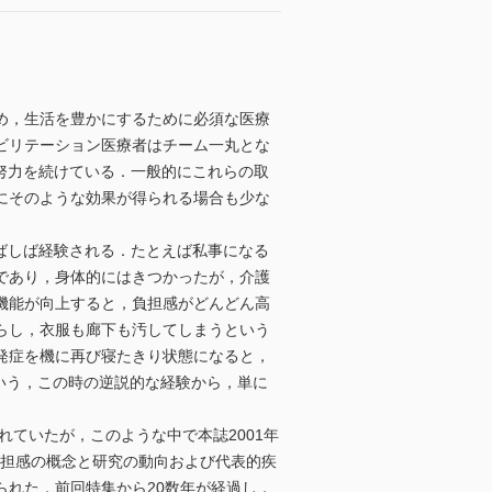
め，生活を豊かにするために必須な医療
ビリテーション医療者はチーム一丸とな
努力を続けている．一般的にこれらの取
にそのような効果が得られる場合も少な
ばしば経験される．たとえば私事になる
であり，身体的にはきつかったが，介護
機能が向上すると，負担感がどんどん高
らし，衣服も廊下も汚してしまうという
発症を機に再び寝たきり状態になると，
という，この時の逆説的な経験から，単に
ていたが，このような中で本誌2001年
負担感の概念と研究の動向および代表的疾
れた．前回特集から20数年が経過し，