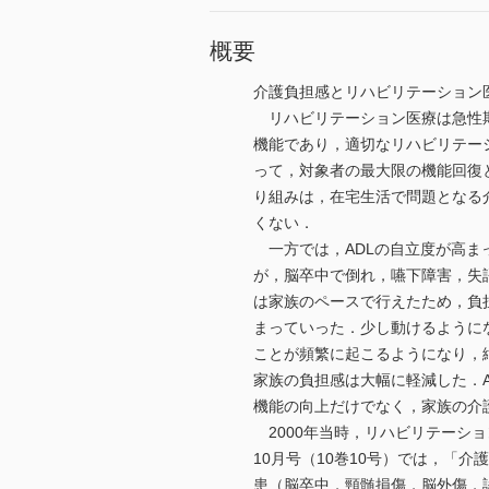
概要
介護負担感とリハビリテーション
リハビリテーション医療は急性期
機能であり，適切なリハビリテー
って，対象者の最大限の機能回復
り組みは，在宅生活で問題となる
くない．
一方では，ADLの自立度が高ま
が，脳卒中で倒れ，嚥下障害，失
は家族のペースで行えたため，負
まっていった．少し動けるように
ことが頻繁に起こるようになり，
家族の負担感は大幅に軽減した．
機能の向上だけでなく，家族の介
2000年当時，リハビリテーショ
10月号（10巻10号）では，「
患（脳卒中，頸髄損傷，脳外傷，