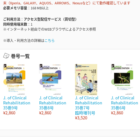
末（Xperia、GALAXY、AQUOS、ARROWS、Nexusなど）にて動作確認しています
必要メモリ容量
168 MB以上
ご利用方法
アクセス型配信サービス（買切型）
同時使用端末数
1
※インターネット経由でのWEBブラウザによるアクセス参照
※導入・利用方法の詳細は
こちら
巻号一覧
J. of Clinical
J. of Clinical
J. of Clinical
J. of Clinical
Rehabilitation
Rehabilitation
Rehabilitation
Rehabilitation
35巻9号
35巻8号
35巻7号
35巻6号
¥2,860
¥2,860
臨時増刊号
¥2,860
¥3,520