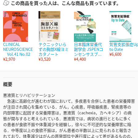
この商品を買った人は、こんな商品も買っています。
CLINICAL
テクニックいら
日本臨床栄養代
気管支拡張症U
NEUROSCIENCE
ずの胸部X線ヨミ
謝学会 JSPENコ
to Date
Vol.41 No.02
カタノート
ンセンサスブ...
¥6,600
¥2,970
¥3,520
¥4,400
概要
悪液質とリハビリテーション
急速に高齢化が進むわが国において，多疾患を合併した患者の栄養障害
が注目され関心を集めている．がん，心疾患，呼吸器疾患，腎疾患等の
内部障害に起因する栄養障害は，悪液質（cachexia，カヘキシア）の病
態が関与すると考えられている．悪液質では，病状の進行とともに多く
の患者が食欲不振や体重減少を経験し，徐々に不可逆的な栄養障害に陥
る．中等度以上の食欲不振は，がん患者の半数以上に見られると報告さ
れており，体重減少はがんの原発部位や進行度によって差があるものの，