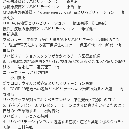
がん悪液質とリハビリテーション 森直治
心臓悪液質とリハビリテーション 小西正紹
CKD患者の悪液質・Protein-energy wastingとリハビリテーション 加
藤明彦
COPDの悪液質とリハビリテーション 飯田有輝，柳田頼英
慢性肝疾患の悪液質とリハビリテーション 筆保健一
■新連載
巻頭カラー 症例でつかむ！摂食嚥下リハビリテーション訓練のコツ
1．脳血管障害に対する嚥下促通法のコツ 保田祥代，小口和代・他
■連載
リハビリテーションスタッフがかかわるチーム医療最前線
8．九州北部の地域医療を担う特定機能病院である 久留米大学病院の取り
組み 岩永壮平，東恵理子・他
ニューカマー リハ科専門医
小川真央
新型コロナウイルス感染症とリハビリテーション医療
4． COVID-19患者への遠隔リハビリテーション治療の効果と課題 向
野雅彦
リハスタッフが知っておくべきプレゼン（学会発表・講演）のコツ
5．症例プレゼン：3. プレゼンテーションにさらに磨きをかけるために：
自分の中を意識する 松尾貴公
リハビリテーションと薬剤
4．リハビリテーションでよく遭遇する症状・症候と薬剤：①ふらつき・
転倒 吉村芳弘