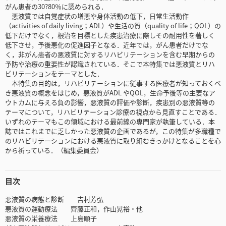
がん患者の30?80％に認められる．
悪液質では自覚症状の増悪や身体活動の低下，日常生活動作
（activities of daily living；ADL）や生活の質（quality of life；QOL）の
低下だけでなく，根治を目標とした疾患治療に際しその耐用性を著しく
低下させ，予後悪化の促進因子となる．近年では，がん患者だけでな
く，非がん患者の悪液質に対するリハビリテーションを含む早期からの
予防や治療の重要性が認識されている．そこで本特集では悪液質とリハ
ビリテーションをテーマとした．
本特集の目的は，リハビリテーションに従事する医療者が知っておくべ
き悪液質の概念をはじめ，悪液質がADL やQOL，生命予後等の主要なア
ウトカムに与える負の影響，悪液質の評価や診断，疾患別の悪液質等の
テーマについて，リハビリテーション診療の視点から見直すことである．
いずれのテーマもこの領域における最前線の専門家が執筆している．本
誌ではこれまでに乏しかった悪液質の企画であるが，この特集が多職種で
のリハビリテーションにおける悪液質に取り組むきっかけとなることを心
から祈っている．（編集委員会）
目次
悪液質の病態と診断 吉村芳弘
悪液質の運動療法 齊藤正和，作山晃裕・他
悪液質の栄養療法 上島順子