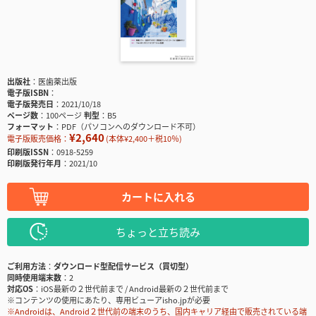
出版社
医歯薬出版
電子版ISBN
電子版発売日
2021/10/18
ページ数
100ページ
判型
B5
フォーマット
PDF（パソコンへのダウンロード不可）
¥2,640
電子版販売価格：
(本体¥2,400＋税10％)
印刷版ISSN
0918-5259
印刷版発行年月
2021/10
カートに入れる
ちょっと立ち読み
ご利用方法
ダウンロード型配信サービス（買切型）
同時使用端末数
2
対応OS
iOS最新の２世代前まで / Android最新の２世代前まで
※コンテンツの使用にあたり、専用ビューアisho.jpが必要
※Androidは、Android２世代前の端末のうち、国内キャリア経由で販売されている端