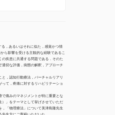
する，あるいはそれに似た，感覚かつ情
因から影響を受ける主観的な経験であるこ
くの疾患に共通する問題である．そのた
で適切な評価，病態の解釈，アプローチ
こと，認知行動療法，バーチャルリアリ
がって，疼痛に対するリハビリテーショ
療で痛みのマネジメントが特に重要とな
生）」をテーマとして挙げさせていただ
を，「物理療法」について美津島隆先生
る先生方にご寄稿いただいた．