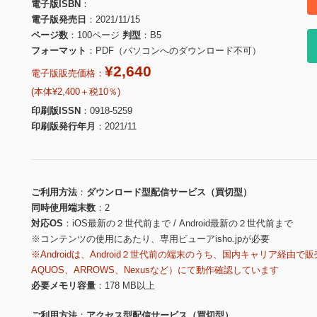
電子版ISBN
電子版発売日
2021/11/15
ページ数
100ページ
判型
B5
フォーマット
PDF（パソコンへのダウンロード不可）
¥2,640
電子版販売価格：
(本体¥2,400＋税10％)
印刷版ISSN
0918-5259
印刷版発行年月
2021/11
ご利用方法
ダウンロード型配信サービス（買切型）
同時使用端末数
2
対応OS
iOS最新の２世代前まで / Android最新の２世代前まで
※コンテンツの使用にあたり、専用ビューアisho.jpが必要
※Androidは、Android２世代前の端末のうち、国内キャリア経由で販
AQUOS、ARROWS、Nexusなど）にて動作確認しています
必要メモリ容量
178 MB以上
ご利用方法
アクセス型配信サービス（買切型）