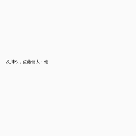
院－ 及川欧，佐藤健太・他