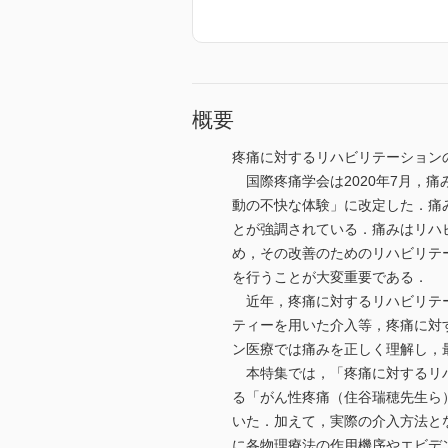
概要
疼痛に対するリハビリテーション
国際疼痛学会は2020年7月，
動の不快な体験」に改定した．痛
とが強調されている．痛みはリハ
め，その改善のためのリハビリテ
を行うことが大変重要である．
近年，疼痛に対するリハビリテー
ティーを用いた介入等，疼痛に対
ン医療では痛みを正しく理解し，
本特集では，「疼痛に対するリハ
る「がん性疼痛（住谷瑞穂先生ら
いた．加えて，実際の介入方法と
に各物理療法の作用機序やエビデ