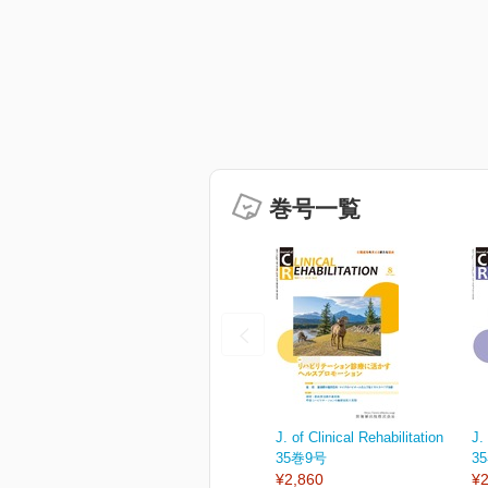
巻号一覧
J. of Clinical Rehabilitation
J.
35巻9号
3
¥2,860
¥2