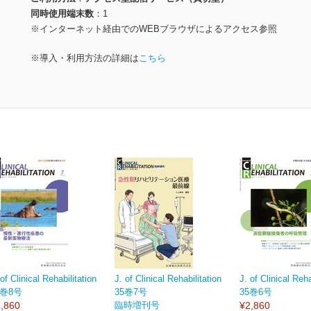
同時使用端末数
1
※インターネット経由でのWEBブラウザによるアクセス参照
※導入・利用方法の詳細は
こちら
 of Clinical Rehabilitation
J. of Clinical Rehabilitation
J. of Clinical Reha
5巻8号
35巻7号
35巻6号
,860
臨時増刊号
¥2,860