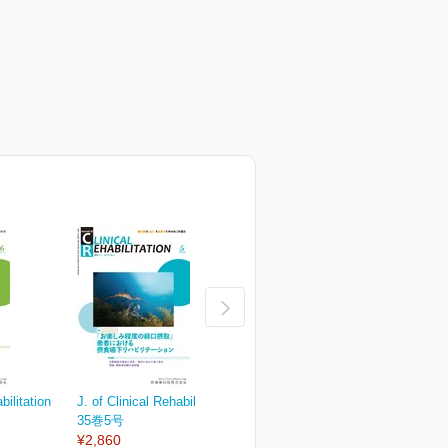
bilitation
J. of Clinical Rehabilitation
J. of Clinical Rehabilitation
J.
35巻5号
35巻4号
3
¥2,860
¥2,860
¥