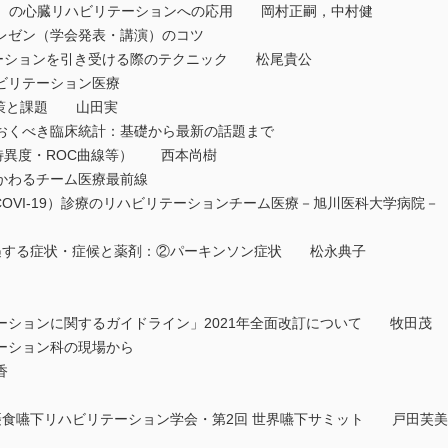
toe）の心臓リハビリテーションへの応用 岡村正嗣，中村健
プレゼン（学会発表・講演）のコツ
ルテーションを引き受ける際のテクニック 松尾貴公
ハビリテーション医療
ル対策と課題 山田実
おくべき臨床統計：基礎から最新の話題まで
度・特異度・ROC曲線等） 西本尚樹
かかわるチーム医療最前線
COVI-19）診療のリハビリテーションチーム医療－旭川医科大学病
遭遇する症状・症候と薬剤：②パーキンソン症状 松永典子
ーションに関するガイドライン」2021年全面改訂について 牧田茂
テーション科の現場から
清香
本摂食嚥下リハビリテーション学会・第2回 世界嚥下サミット 戸田芙美