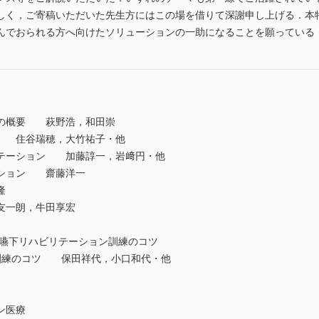
く，ご寄稿いただいた先生方にはこの場を借りて深謝申し上げる．本
んでおられる方へ向けたソリューションの一助になることを願っている
ンの概要 萩野浩，和田崇
ン 住谷瑞穂，大竹祐子・他
リテーション 加藤諄一，岩﨑円・他
ーション 齋藤洋一
隆
友一朗，牛田享宏
食嚥下リハビリテーション訓練のコツ
退訓練のコツ 保田祥代，小口和代・他
ョン医療