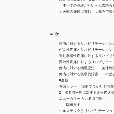
すべての論説がたいへん素晴らし
ン医療の発展に貢献し，痛みで悩
目次
疼痛に対するリハビリテーショ
がん性疼痛とリハビリテーショ
運動器慢性疼痛に対するリハビ
難治性疼痛に対するリハビリテ
疼痛に対する物理療法 美津島
疼痛に対する集学的治療 中楚
■連載
巻頭カラー 症例でつかむ！摂
2．脳血管疾患に対する舌根後
ニューカマー リハ科専門医
岡田貴士
ヘルステックとリハビリテーシ