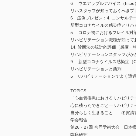
6． ウエアラブルデバイス（hi
リハスタッフが知っておくべき
6．症例プレゼン：4. コンサ
新型コロナウイルス感染症とリ
5． コロナ禍におけるフレイ
リハビリテーション職種が知って
14. 診断法の統計的評価（感
リハビリテーションスタッフが
9． 新型コロナウイルス感染症（
リハビリテーションと薬剤
5．リハビリテーションでよく
TOPICS
「心血管疾患におけるリハビリテ
心に残ったできごと―リハビリ
自分らしく生きること 冬賀
学会報告
第26・27回 合同学術大会 日
臨床研究