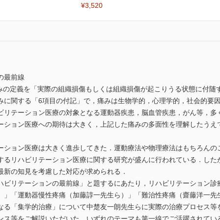
¥3,520
の最前線
痛みの定義を「実際の組織損傷もしくは組織損傷が起こりうる状態に付随
みに関する「6項目の付記」で，痛みは生物学的，心理学的，社会的要
ビリテーション医療の対象となる運動器疾患，脳血管疾患，がん等，多
ーション医療への期待は大きく，上記した痛みの多面性を理解したうえ
ション医療は大きく進歩してきた．運動療法や物理療法はもちろんの
するリハビリテーション医療に関する研究が盛んに行われている．した
最新の知見を考慮した対応が求められる．
ビリテーションの最前線」と題するにあたり，リハビリテーション診
）」「運動器慢性疼痛（加藤諄一先生ら）」「難治性疼痛（齋藤洋一先
なる「集学的治療」について中楚友一朗先生らに実際の治療プロセス等
ンス等をご解説いただいた．いずれのテーマも第一線でご活躍されてい